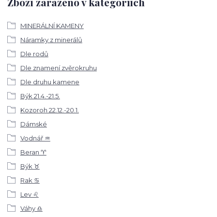
Zboží zařazeno v kategoriích
MINERÁLNÍ KAMENY
Náramky z minerálů
Dle rodů
Dle znamení zvěrokruhu
Dle druhu kamene
Býk 21.4.-21.5.
Kozoroh 22.12.-20.1.
Dámské
Vodnář ♒
Beran ♈
Býk ♉
Rak ♋
Lev ♌
Váhy ♎