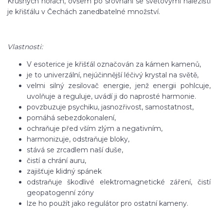
Krušných horách, ovšem po srovnání se světovými nalezišti
je křišťálu v Čechách zanedbatelné množství.
Vlastnosti:
V esoterice je křišťál označován za kámen kamenů,
je to univerzální, nejúčinnější léčivý krystal na světě,
velmi silný zesilovač energie, jenž energii pohlcuje,
uvolňuje a reguluje, uvádí ji do naprosté harmonie.
povzbuzuje psychiku, jasnozřivost, samostatnost,
pomáhá sebezdokonalení,
ochraňuje před vším zlým a negativním,
harmonizuje, odstraňuje bloky,
stává se zrcadlem naší duše,
čistí a chrání auru,
zajišťuje klidný spánek
odstraňuje škodlivé elektromagnetické záření, čistí
geopatogenní zóny
lze ho použít jako regulátor pro ostatní kameny.