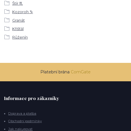
Štír ♏
Kozoroh ♑
Granát
Křišťál
Růženín
Platební brána
ComGate
Informace pro zákazníky
Doprava a platba
Obchodní podmínky
Jak nakupovat