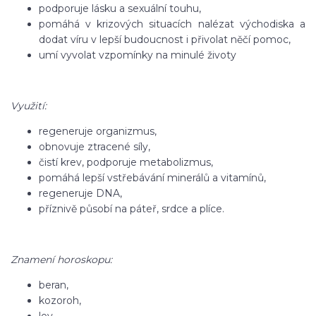
podporuje lásku a sexuální touhu,
pomáhá v krizových situacích nalézat východiska a
dodat víru v lepší budoucnost i přivolat něčí pomoc,
umí vyvolat vzpomínky na minulé životy
Využití:
regeneruje organizmus,
obnovuje ztracené síly,
čistí krev, podporuje metabolizmus,
pomáhá lepší vstřebávání minerálů a vitamínů,
regeneruje DNA,
příznivě působí na páteř, srdce a plíce.
Znamení horoskopu:
beran,
kozoroh,