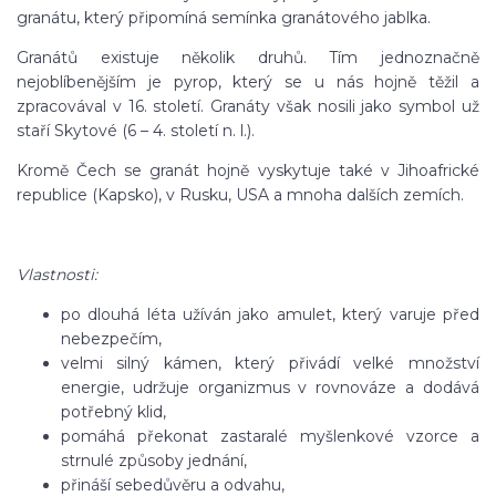
granátu, který připomíná semínka granátového jablka.
Granátů existuje několik druhů. Tím jednoznačně
nejoblíbenějším je pyrop, který se u nás hojně těžil a
zpracovával v 16. století. Granáty však nosili jako symbol už
staří Skytové (6 – 4. století n. l.).
Kromě Čech se granát hojně vyskytuje také v Jihoafrické
republice (Kapsko), v Rusku, USA a mnoha dalších zemích.
Vlastnosti:
po dlouhá léta užíván jako amulet, který varuje před
nebezpečím,
velmi silný kámen, který přivádí velké množství
energie, udržuje organizmus v rovnováze a dodává
potřebný klid,
pomáhá překonat zastaralé myšlenkové vzorce a
strnulé způsoby jednání,
přináší sebedůvěru a odvahu,