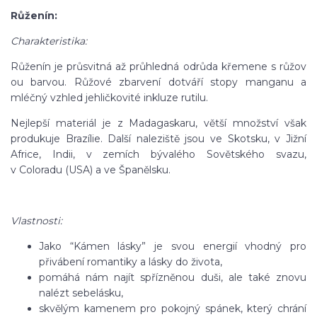
Růženín:
Charakteristika:
Růženín je průsvitná až průhledná odrůda křemene s růžov
ou barvou. Růžové zbarvení dotváří stopy manganu a
mléčný vzhled jehličkovité inkluze rutilu.
Nejlepší materiál je z Madagaskaru, větší množství však
produkuje Brazílie. Další naleziště jsou ve Skotsku, v Jižní
Africe, Indii, v zemích bývalého Sovětského svazu,
v Coloradu (USA) a ve Španělsku.
Vlastnosti:
Jako “Kámen lásky” je svou energií vhodný pro
přivábení romantiky a lásky do života,
pomáhá nám najít spřízněnou duši, ale také znovu
nalézt sebelásku,
skvělým kamenem pro pokojný spánek, který chrání