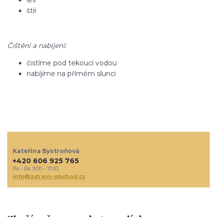
lev
štír
Čištění a nabíjení:
čistíme pod tekoucí vodou
nabíjíme na přímém slunci
Kateřina Bystroňová
+420 606 925 765
Po - Pá: 9:00 - 17:00
info@zdravy-obchod.cz