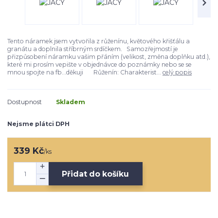
Tento náramek jsem vytvořila z růženínu, květového křišťálu a
granátu a doplnila stříbrným srdíčkem. Samozřejmostí je
přizpůsobení náramku vašim přáním (velikost, změna doplňku atd.),
které mi prosím vepište v objednávce do poznámky nebo se se
mnou spojte na fb...děkuji Růženín: Charakterist...
celý popis
Dostupnost
Skladem
Nejsme plátci DPH
339 Kč
/
ks
Přidat do košíku