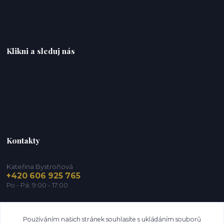
Klikni a sleduj nás
Kontakty
Kateřina Bystroňová
+420 606 925 765
Po - Pá: 9:00 - 17:00
info@zdravy-obchod.cz
Používáním našich stránek souhlasíte s ukládáním souborů