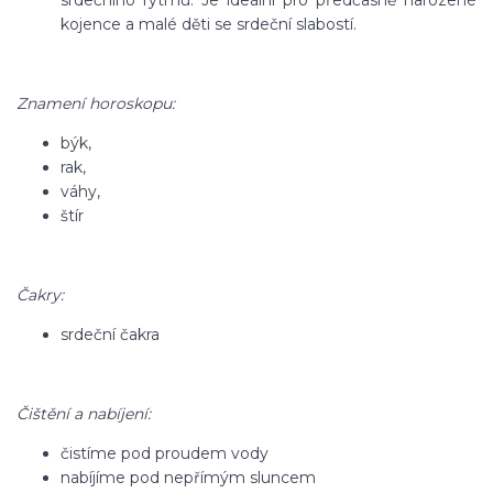
srdečního rytmu. Je ideální pro předčasně narozené
kojence a malé děti se srdeční slabostí.
Znamení horoskopu:
býk,
rak,
váhy,
štír
Čakry:
srdeční čakra
Čištění a nabíjení:
čistíme pod proudem vody
nabíjíme pod nepřímým sluncem