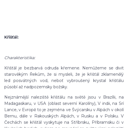
Křišťál:
Charakteristika:
Křišťál je bezbarvá odruda křemene. Nemůžeme se divit
starověkým Řekům, že si mysleli, že je křišťál zklamenělý
led posvátných vod, neboť vybroušený krystal křišťálu
působí až nadpozemsky božsky.
Nejznámější naleziště křišťálu na světě jsou v Brazílii, na
Madagaskaru, v USA (oblast severní Karolíny), V indii, na Srí
Lance, v Evropě to je zejména ve Švýcarsku v Alpách v okolí
Bernu, dále v Rakouských Alpách, v Rusku a v Polsku. V
Čechách se křišťál vyskytuje na Stříbrsku, Příbramsku či v