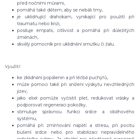
před nočními můrami,
pomáhá také dětem, aby se nebáli tmy,
je uklidňující drahokam, vynikající pro použití při
traumatu nebo krizi,
posiluje empatii, citlivost a pomáhá při důležitých
změnách,
skvělý pomocník pro uklidnění smutku či žalu.
Využití:
ke zklidnění popálenin a při léčbě puchýřů,
může pomoci také při snížení výskytu nevzhledných
jizev,
jako elixír pomůže vyčistit pleť, redukovat vrásky a
podporovat regeneraci pokožky,
stimuluje správnou funkci srdce a oběhového
systému,
pomáhá při zmírňování napětí a stresu, při pocitu
bušení srdce nebo pro stabilizaci nepravidelného