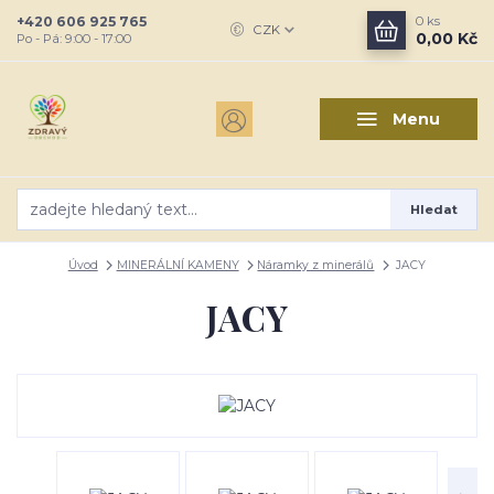
+420 606 925 765
0
ks
CZK
0,00 Kč
Po - Pá: 9:00 - 17:00
Menu
Hledat
Úvod
MINERÁLNÍ KAMENY
Náramky z minerálů
JACY
JACY