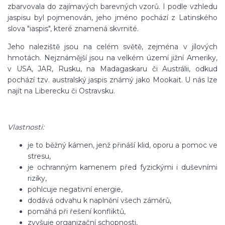
zbarvovala do zajímavých barevných vzorů. I podle vzhledu
jaspisu byl pojmenován, jeho jméno pochází z Latinského
slova "iaspis", které znamená skvrnité
.
Jeho naleziště jsou na celém světě, zejména v jílových
hmotách. Nejznámější jsou na velkém území jižní Ameriky,
v USA, JAR, Rusku, na Madagaskaru či Austrálii, odkud
pochází tzv. australský jaspis známý jako Mookait. U nás lze
najít na Liberecku či Ostravsku.
Vlastnosti:
je to běžný kámen, jenž přináší klid, oporu a pomoc ve
stresu,
je ochranným kamenem před fyzickými i duševními
riziky,
pohlcuje negativní energie,
dodává odvahu k naplnění všech záměrů,
pomáhá při řešení konfliktů,
zvyšuje organizační schopnosti,