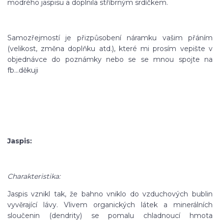
modrého jaspisu a doplnila stříbrným srdíčkem.
Samozřejmostí je přizpůsobení náramku vašim přáním
(velikost, změna doplňku atd.), které mi prosím vepište v
objednávce do poznámky nebo se se mnou spojte na
fb...děkuji
Jaspis:
Charakteristika:
Jaspis vznikl tak, že bahno vniklo do vzduchových bublin
vyvěrající lávy. Vlivem organických látek a minerálních
sloučenin (dendrity) se pomalu chladnoucí hmota