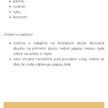
panna,
vodnář,
ryby,
kozoroh.
Čištění a nabíjení:
čistíme a nabíjíme na křišťálové drúze libovolně
dlouho na přímém slunci, neboť jaspisy nejsou nijak
citlivé na světlo či teplo
není vhodné nečistíme pod proudem vody, neboť se
říká, že voda odplavuje jaspisu lesk.