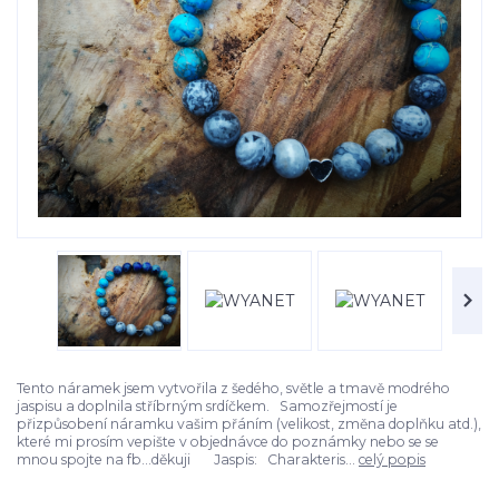
Tento náramek jsem vytvořila z šedého, světle a tmavě modrého
jaspisu a doplnila stříbrným srdíčkem. Samozřejmostí je
přizpůsobení náramku vašim přáním (velikost, změna doplňku atd.),
které mi prosím vepište v objednávce do poznámky nebo se se
mnou spojte na fb...děkuji Jaspis: Charakteris...
celý popis