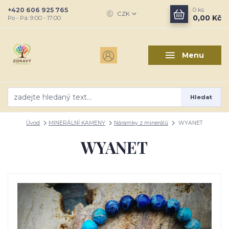
+420 606 925 765
0
ks
CZK
0,00 Kč
Po - Pá: 9:00 - 17:00
Menu
Hledat
Úvod
MINERÁLNÍ KAMENY
Náramky z minerálů
WYANET
WYANET