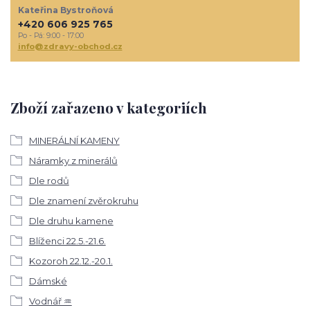
Kateřina Bystroňová
+420 606 925 765
Po - Pá: 9:00 - 17:00
info@zdravy-obchod.cz
Zboží zařazeno v kategoriích
MINERÁLNÍ KAMENY
Náramky z minerálů
Dle rodů
Dle znamení zvěrokruhu
Dle druhu kamene
Blíženci 22.5.-21.6.
Kozoroh 22.12.-20.1.
Dámské
Vodnář ♒