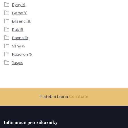
Ryby ♓
Beran ♈
Blíženci ♊
Rak ♋
Panna ♍
Váhy ♎
Kozoroh ♑
Jaspis
Platební brána
ComGate
Informace pro zákazníky