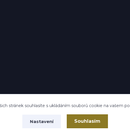
ich stránek souhlasíte s ukládáním souborů cookie na vašem počít
Souhlasím
Nastavení