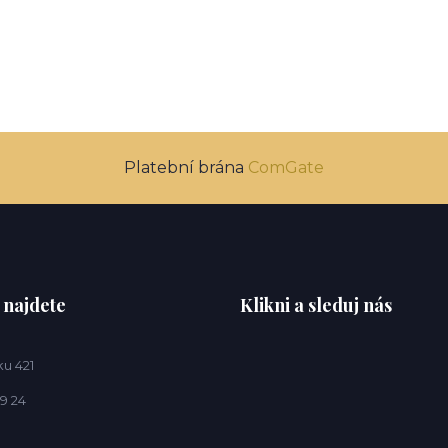
Platební brána
ComGate
 najdete
Klikni a sleduj nás
u 421
9 24