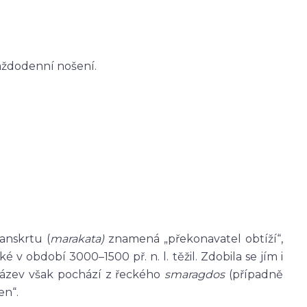
ždodenní nošení.
anskrtu (
marakata)
znamená „překonavatel obtíží“,
 v období 3000–1500 př. n. l. těžil. Zdobila se jím i
název však pochází z řeckého
smaragdos
(případně
en“.