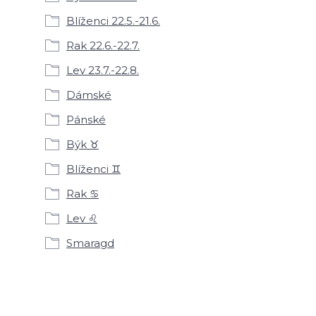
Blíženci 22.5.-21.6.
Rak 22.6.-22.7.
Lev 23.7.-22.8.
Dámské
Pánské
Býk ♉
Blíženci ♊
Rak ♋
Lev ♌
Smaragd