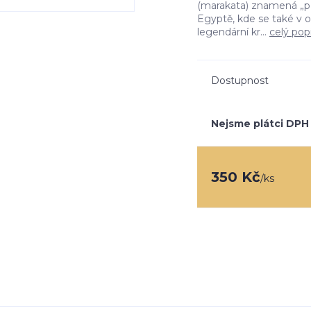
(marakata) znamená „př
Egyptě, kde se také v ob
legendární kr...
celý pop
Dostupnost
Nejsme plátci DPH
350 Kč
/
ks