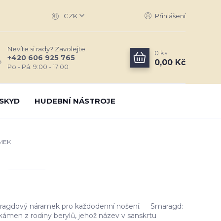
CZK
Přihlášení
Nevíte si rady? Zavolejte.
0
ks
+420 606 925 765
0,00 Kč
Po - Pá: 9:00 - 17:00
SKYD
HUDEBNÍ NÁSTROJE
MEK
ragdový náramek pro každodenní nošení. Smaragd:
kámen z rodiny berylů, jehož název v sanskrtu