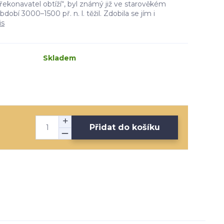
ekonavatel obtíží“, byl známý již ve starověkém
dobí 3000–1500 př. n. l. těžil. Zdobila se jím i
is
Skladem
Přidat do košíku