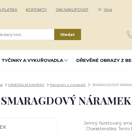
 PLATBA
KONTAKTY
JAK NAKUPOVAT
Více
Hledat
 TYČINKY A VYKUŘOVADLA
DŘEVĚNÉ OBRAZY Z BE
od
MINERÁLNÍ KAMENY
Náramky z minerálů
SMARAGDOVÝ NÁRA
SMARAGDOVÝ NÁRAMEK
Jemný fazetovaný sma
Charakteristika: Tento 