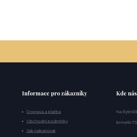
Informace pro zákazníky
Kde nás
Doprava a platba
Na Rybníčk
Obchodní podmínky
Krmelín 73
Jak nakupovat