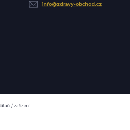
info@zdravy-obchod.cz
ači / zařízení.