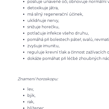
posiluje unavené oči, obnovuje normální 
detoxikuje játra,
má silný regenerační účinek,
uklidňuje nervy,
snižuje horečku,
potlačuje infekce všeho druhu,
pomáhá při bolestech páteř, svalů, revmati
zvyšuje imunitu,
reguluje krevní tlak a činnost zažívacích 
dokáže pomáhat při léčbě zhoubných nád
Znamení horoskopu:
lev,
býk,
rak,
blíženec.