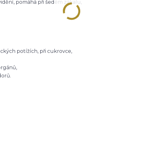
vidění, pomáhá při šedém zákalu,
ckých potížích, při cukrovce,
orgánů,
orů.