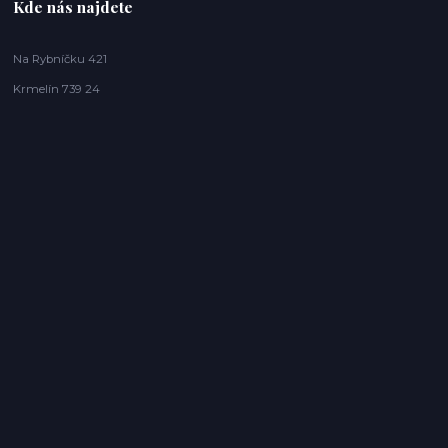
Kde nás najdete
Na Rybníčku 421
Krmelín 739 24