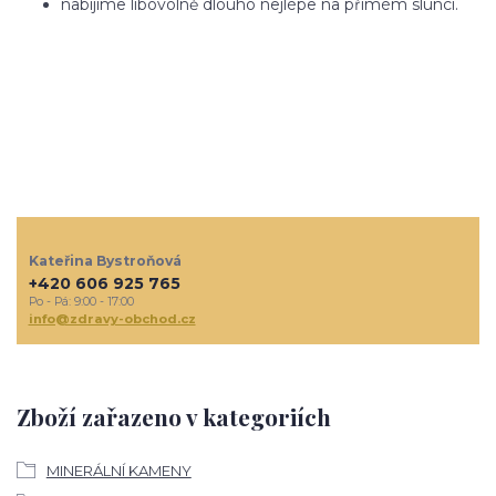
nabíjíme libovolně dlouho nejlépe na přímém slunci.
Kateřina Bystroňová
+420 606 925 765
Po - Pá: 9:00 - 17:00
info@zdravy-obchod.cz
Zboží zařazeno v kategoriích
MINERÁLNÍ KAMENY