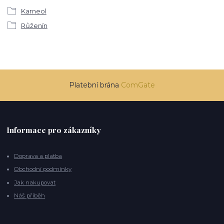
Karneol
Růženín
Platební brána
ComGate
Informace pro zákazníky
Doprava a platba
Obchodní podmínky
Jak nakupovat
Náš příběh