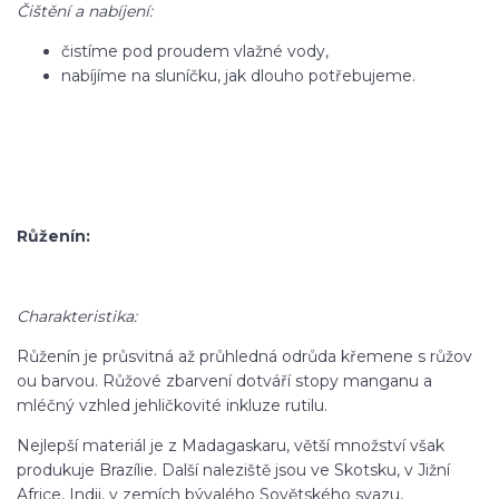
Čištění a nabíjení:
čistíme pod proudem vlažné vody,
nabíjíme na sluníčku, jak dlouho potřebujeme.
Růženín:
Charakteristika:
Růženín je průsvitná až průhledná odrůda křemene s růžov
ou barvou. Růžové zbarvení dotváří stopy manganu a
mléčný vzhled jehličkovité inkluze rutilu.
Nejlepší materiál je z Madagaskaru, větší množství však
produkuje Brazílie. Další naleziště jsou ve Skotsku, v Jižní
Africe, Indii, v zemích bývalého Sovětského svazu,