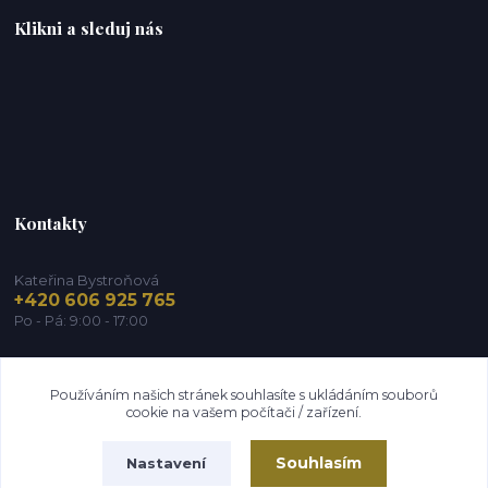
Klikni a sleduj nás
Kontakty
Kateřina Bystroňová
+420 606 925 765
Po - Pá: 9:00 - 17:00
info@zdravy-obchod.cz
Používáním našich stránek souhlasíte s ukládáním souborů
cookie na vašem počítači / zařízení.
Souhlasím
Nastavení