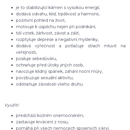
je to stabilizující kámen s vysokou energií,
dodává odvahu, klid, trpělivost a harmonii,
pozitivní pohled na život,
motivuje k úspěchu nejen při podnikání,
tiší vztek, žárlivost, závist a zášť,
rozptyluje deprese a negativní myšlenky,
dodává výřečnost a potlačuje strach mluvit na
veřejnosti,
posiluje sebedůvěru,
ochraňuje před útoky jiných osob,
navozuje klidný spánek, zahání noční můry,
povzbuzuje sexuální aktivitu,
odstraňuje závislosti všeho druhu.
Využití:
předchází kožním onemocněním,
zastavuje krvácení z nosu,
pomáhá při všech nemocech spojených s krví,