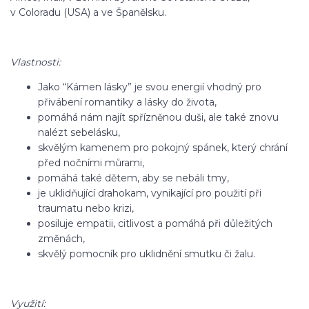
v Coloradu (USA) a ve Španělsku.
Vlastnosti:
Jako “Kámen lásky” je svou energií vhodný pro
přivábení romantiky a lásky do života,
pomáhá nám najít spřízněnou duši, ale také znovu
nalézt sebelásku,
skvělým kamenem pro pokojný spánek, který chrání
před nočními můrami,
pomáhá také dětem, aby se nebáli tmy,
je uklidňující drahokam, vynikající pro použití při
traumatu nebo krizi,
posiluje empatii, citlivost a pomáhá při důležitých
změnách,
skvělý pomocník pro uklidnění smutku či žalu.
Využití: