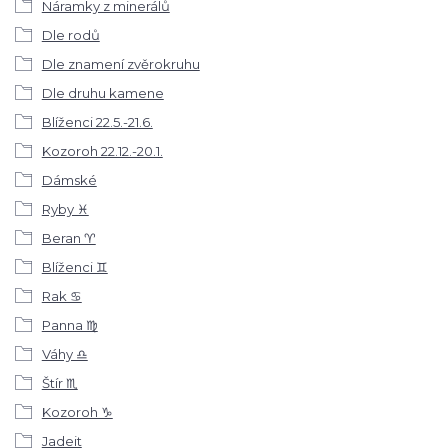
Náramky z minerálů
Dle rodů
Dle znamení zvěrokruhu
Dle druhu kamene
Blíženci 22.5.-21.6.
Kozoroh 22.12.-20.1.
Dámské
Ryby ♓
Beran ♈
Blíženci ♊
Rak ♋
Panna ♍
Váhy ♎
Štír ♏
Kozoroh ♑
Jadeit