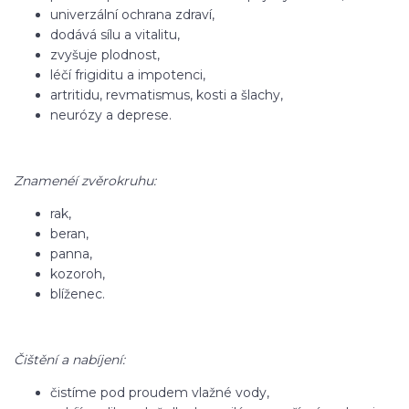
univerzální ochrana zdraví,
dodává sílu a vitalitu,
zvyšuje plodnost,
léčí frigiditu a impotenci,
artritidu, revmatismus, kosti a šlachy,
neurózy a deprese.
Znamenéí zvěrokruhu:
rak,
beran,
panna,
kozoroh,
blíženec.
Čištění a nabíjení:
čistíme pod proudem vlažné vody,