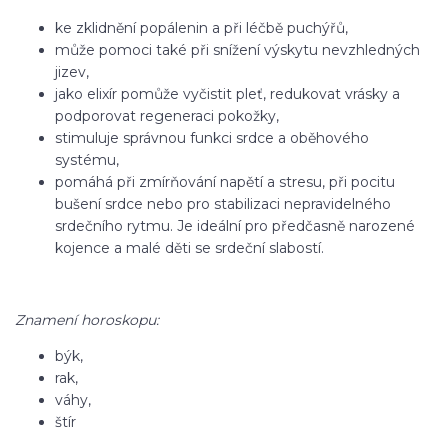
ke zklidnění popálenin a při léčbě puchýřů,
může pomoci také při snížení výskytu nevzhledných
jizev,
jako elixír pomůže vyčistit pleť, redukovat vrásky a
podporovat regeneraci pokožky,
stimuluje správnou funkci srdce a oběhového
systému,
pomáhá při zmírňování napětí a stresu, při pocitu
bušení srdce nebo pro stabilizaci nepravidelného
srdečního rytmu. Je ideální pro předčasně narozené
kojence a malé děti se srdeční slabostí.
Znamení horoskopu:
býk,
rak,
váhy,
štír