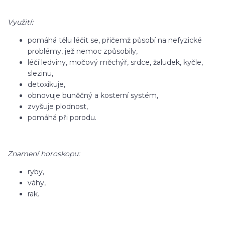
Využití:
pomáhá tělu léčit se, přičemž působí na nefyzické
problémy, jež nemoc způsobily,
léčí ledviny, močový měchýř, srdce, žaludek, kyčle,
slezinu,
detoxikuje,
obnovuje buněčný a kosterní systém,
zvyšuje plodnost,
pomáhá při porodu.
Znamení horoskopu:
ryby,
váhy,
rak.