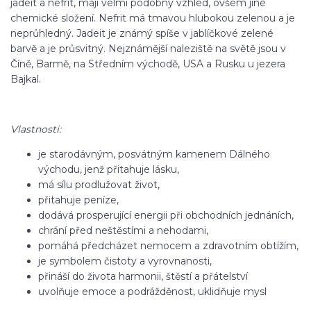
jadeit a nefrit, mají velmi podobný vzhled, ovšem jiné
chemické složení. Nefrit má tmavou hlubokou zelenou a je
neprůhledný. Jadeit je známý spíše v jablíčkové zelené
barvě a je průsvitný. Nejznámější naleziště na světě jsou v
Číně, Barmě, na Středním východě, USA a Rusku u jezera
Bajkal.
Vlastnosti:
je starodávným, posvátným kamenem Dálného
východu, jenž přitahuje lásku,
má sílu prodlužovat život,
přitahuje peníze,
dodává prosperující energii při obchodních jednáních,
chrání před neštěstími a nehodami,
pomáhá předcházet nemocem a zdravotním obtížím,
je symbolem čistoty a vyrovnanosti,
přináší do života harmonii, štěstí a přátelství
uvolňuje emoce a podrážděnost, uklidňuje mysl