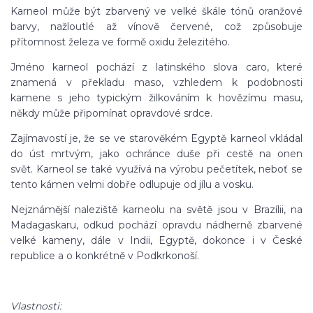
Karneol může být zbarvený ve velké škále tónů oranžové
barvy, nažloutlé až vínově červené, což způsobuje
přítomnost železa ve formě oxidu železitého.
Jméno karneol pochází z latinského slova caro, které
znamená v překladu maso, vzhledem k podobnosti
kamene s jeho typickým žilkováním k hovězímu masu,
někdy může připomínat opravdové srdce.
Zajímavostí je, že se ve starověkém Egyptě karneol vkládal
do úst mrtvým, jako ochránce duše při cestě na onen
svět. Karneol se také využívá na výrobu pečetítek, neboť se
tento kámen velmi dobře odlupuje od jílu a vosku.
Nejznámější naleziště karneolu na světě jsou v Brazílii, na
Madagaskaru, odkud pochází opravdu nádherně zbarvené
velké kameny, dále v Indii, Egyptě, dokonce i v České
republice a o konkrétně v Podkrkonoší.
Vlastnosti: