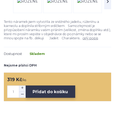
Tento náramek jsem vytvořila ze sněžného jadeitu, rúženínu a
karneolu a doplnila stříbrným srdíčkem. Samozřejmostí je
přizpůsobení náramku vašim přáním (velikost, změna doplňku atd.),
které mi prosím vepište v objednávce do poznámky nebo se se
mnou spojte na fb...děkuji Jadeit: Charakteris...
celý popis
Dostupnost
Skladem
Nejsme plátci DPH
319 Kč
/
ks
Přidat do košíku