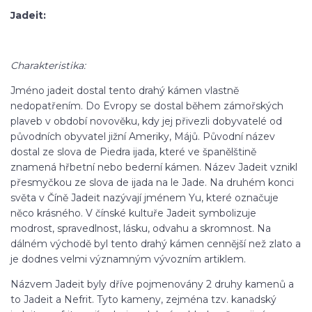
Jadeit:
Charakteristika:
Jméno jadeit dostal tento drahý kámen vlastně
nedopatřením. Do Evropy se dostal během zámořských
plaveb v období novověku, kdy jej přivezli dobyvatelé od
původních obyvatel jižní Ameriky, Májů. Původní název
dostal ze slova de Piedra ijada, které ve španělštině
znamená hřbetní nebo bederní kámen. Název Jadeit vznikl
přesmyčkou ze slova de ijada na le Jade. Na druhém konci
světa v Číně Jadeit nazývají jménem Yu, které označuje
něco krásného. V čínské kultuře Jadeit symbolizuje
modrost, spravedlnost, lásku, odvahu a skromnost. Na
dálném východě byl tento drahý kámen cennější než zlato a
je dodnes velmi významným vývozním artiklem.
Názvem Jadeit byly dříve pojmenovány 2 druhy kamenů a
to Jadeit a Nefrit. Tyto kameny, zejména tzv. kanadský