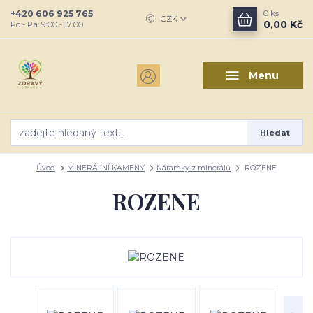
+420 606 925 765
0
ks
CZK
0,00 Kč
Po - Pá: 9:00 - 17:00
Menu
Hledat
Úvod
MINERÁLNÍ KAMENY
Náramky z minerálů
ROZENE
ROZENE