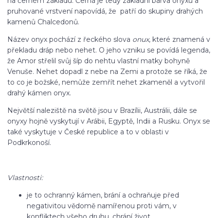
na černém základu. Černá je tedy základní barva onyxu a
pruhované vrstvení napovídá, že patří do skupiny drahých
kamenů Chalcedonů.
Název onyx pochází z řeckého slova
onux
, které znamená v
překladu dráp nebo nehet. O jeho vzniku se povídá legenda,
že Amor střelil svůj šíp do nehtu vlastní matky bohyně
Venuše. Nehet dopadl z nebe na Zemi a protože se říká, že
to co je božské, nemůže zemřít nehet zkameněl a vytvořil
drahý kámen onyx.
Největší naleziště na světě jsou v Brazílii, Austrálii, dále se
onyxy hojně vyskytují v Arábii, Egyptě, Indii a Rusku. Onyx se
také vyskytuje v České republice a to v oblasti v
Podkrkonoší.
Vlastnosti:
je to ochranný kámen, brání a ochraňuje před
negativitou vědomě namířenou proti vám, v
konfliktech všeho druhu, chrání život,