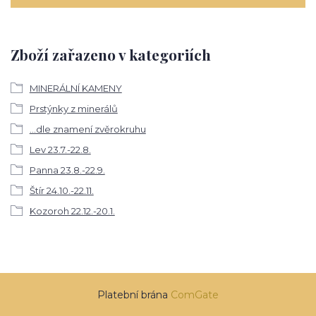
Zboží zařazeno v kategoriích
MINERÁLNÍ KAMENY
Prstýnky z minerálů
...dle znamení zvěrokruhu
Lev 23.7.-22.8.
Panna 23.8.-22.9.
Štír 24.10.-22.11.
Kozoroh 22.12.-20.1.
Platební brána
ComGate