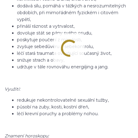
dodává sílu, pomáhá v těžkých a nesrozumitelných
obdobích, při mimořádném fyzickém i citovém
vypětí,
přináší ráznost a vytrvalost,
dovoluje stát se pány svého osudu,
poskytuje poučení z minulosti,
zvyšuje sebedůvěru a sebekontrolu,
léčí stará traumata ovlivňující současný život,
snižuje strach a obavy,
udržuje v těle rovnováhu energiíjing a jang.
Využití:
redukuje nekontrolovatelné sexuální tužby,
působí na zuby, kosti, kostní dřeň,
léčí krevní poruchy a problémy nohou.
Znamení horoskopu: