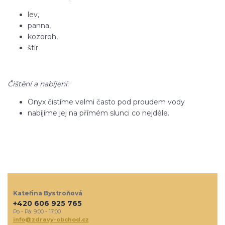
lev,
panna,
kozoroh,
štír
Čištění a nabíjení:
Onyx čistíme velmi často pod proudem vody
nabíjíme jej na přímém slunci co nejdéle.
Kateřina Bystroňová
+420 606 925 765
Po - Pá: 9:00 - 17:00
info@zdravy-obchod.cz