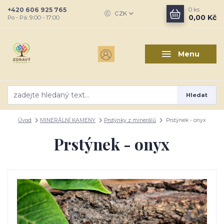
+420 606 925 765
0
ks
CZK
0,00 Kč
Po - Pá: 9:00 - 17:00
Menu
Hledat
Úvod
MINERÁLNÍ KAMENY
Prstýnky z minerálů
Prstýnek - onyx
Prstýnek - onyx