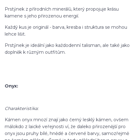
Prstýnek z přírodních minerálů, který propojuje krásu
kamene s jeho přirozenou energií.
Každý kus je originál - barva, kresba i struktura se mohou
lehce lišit.
Prstýnek je ideální jako každodenní talisman, ale také jako
doplněk k různým outfitům.
Onyx:
Charakteristika:
Kámen onyx mnozí znají jako černý lesklý kámen, ovšem
málokdo z laické veřejnosti ví, že daleko přirozenější pro
onyx jsou pruhy bílé, hnědé a červené barvy, samozřejmě