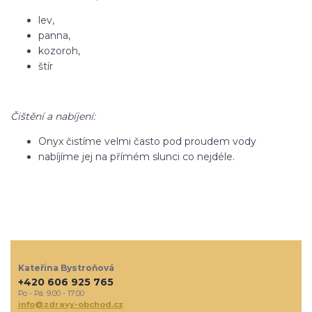
lev,
panna,
kozoroh,
štír
Čištění a nabíjení:
Onyx čistíme velmi často pod proudem vody
nabíjíme jej na přímém slunci co nejdéle.
Kateřina Bystroňová
+420 606 925 765
Po - Pá: 9:00 - 17:00
info@zdravy-obchod.cz