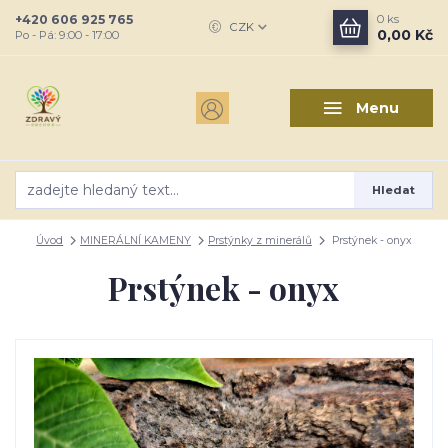
+420 606 925 765
0
ks
CZK
0,00 Kč
Po - Pá: 9:00 - 17:00
Menu
Hledat
Úvod
MINERÁLNÍ KAMENY
Prstýnky z minerálů
Prstýnek - onyx
Prstýnek - onyx