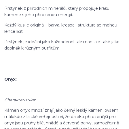
Prstýnek z přírodních minerálů, který propojuje krásu
kamene s jeho přirozenou energií.
Každý kus je originál - barva, kresba i struktura se mohou
lehce lišit.
Prstýnek je ideální jako každodenní talisman, ale také jako
doplněk k různým outfitům.
Onyx:
Charakteristika:
Kámen onyx mnozí znají jako černý lesklý kámen, ovšem
málokdo z laické veřejnosti ví, že daleko přirozenější pro
onyx jsou pruhy bílé, hnědé a červené barvy, samozřejmě