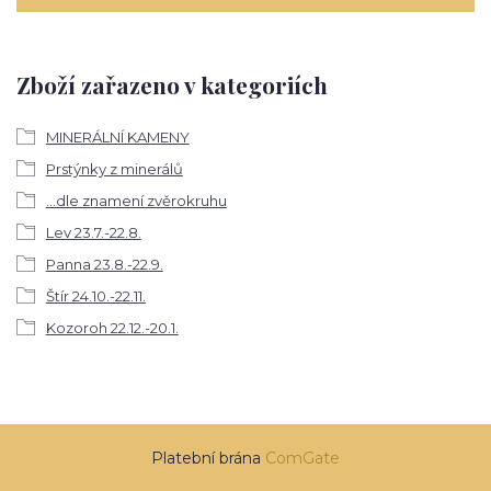
Zboží zařazeno v kategoriích
MINERÁLNÍ KAMENY
Prstýnky z minerálů
...dle znamení zvěrokruhu
Lev 23.7.-22.8.
Panna 23.8.-22.9.
Štír 24.10.-22.11.
Kozoroh 22.12.-20.1.
Platební brána
ComGate