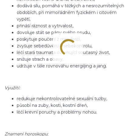
dodává sílu, pomáhá v těžkých a nesrozumitelných
obdobích, při mimořádném fyzickém i citovém
vypětí,
přináší ráznost a vytrvalost,
dovoluje stát se pány svého osudu,
poskytuje poučení z minulosti,
zvyšuje sebedůvěru a sebekontrolu,
léčí stará traumata ovlivňující současný život,
snižuje strach a obavy,
udržuje v těle rovnováhu energiíjing a jang.
Využití:
redukuje nekontrolovatelné sexuální tužby,
působí na zuby, kosti, kostní dřeň,
léčí krevní poruchy a problémy nohou.
Znamení horoskopu: