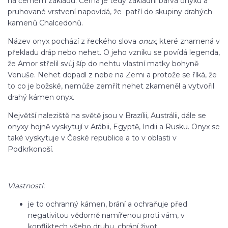
na černém základu. Černá je tedy základní barva onyxu a
pruhované vrstvení napovídá, že patří do skupiny drahých
kamenů Chalcedonů.
Název onyx pochází z řeckého slova
onux
, které znamená v
překladu dráp nebo nehet. O jeho vzniku se povídá legenda,
že Amor střelil svůj šíp do nehtu vlastní matky bohyně
Venuše. Nehet dopadl z nebe na Zemi a protože se říká, že
to co je božské, nemůže zemřít nehet zkameněl a vytvořil
drahý kámen onyx.
Největší naleziště na světě jsou v Brazílii, Austrálii, dále se
onyxy hojně vyskytují v Arábii, Egyptě, Indii a Rusku. Onyx se
také vyskytuje v České republice a to v oblasti v
Podkrkonoší.
Vlastnosti:
je to ochranný kámen, brání a ochraňuje před
negativitou vědomě namířenou proti vám, v
konfliktech všeho druhu, chrání život,