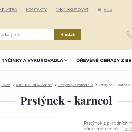
 PLATBA
KONTAKTY
JAK NAKUPOVAT
Více
Hledat
 TYČINKY A VYKUŘOVADLA
DŘEVĚNÉ OBRAZY Z BE
Úvod
MINERÁLNÍ KAMENY
Prstýnky z minerálů
Prstýnek - karneol
Prstýnek - karneol
Prstýnek z přírodních m
přirozenou energií.
celý