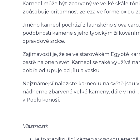
Karneol může být zbarvený ve velké škále tónů
způsobuje přítomnost železa ve formě oxidu že
Jméno karneol pochází z latinského slova car
podobnosti kamene s jeho typickým žilkován
opravdové srdce.
Zajímavostí je, že se ve starověkém Egyptě kar
cestě na onen svět. Karneol se také využívá n
dobře odlupuje od jílu a vosku.
Nejznámější naleziště karneolu na světě jsou 
nádherně zbarvené velké kameny, dále v Indii,
v Podkrkonoší.
Vlastnosti:
je to stabilizující kámen s vysokou energií,