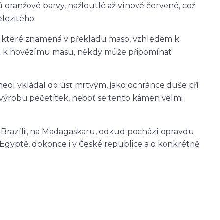
 oranžové barvy, nažloutlé až vínově červené, což
lezitého.
o, které znamená v překladu maso, vzhledem k
ím k hovězímu masu, někdy může připomínat
neol vkládal do úst mrtvým, jako ochránce duše při
a výrobu pečetítek, neboť se tento kámen velmi
v Brazílii, na Madagaskaru, odkud pochází opravdu
 Egyptě, dokonce i v České republice a o konkrétně