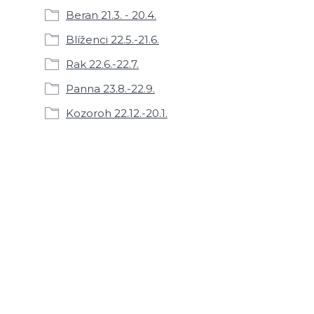
Beran 21.3. - 20.4.
Blíženci 22.5.-21.6.
Rak 22.6.-22.7.
Panna 23.8.-22.9.
Kozoroh 22.12.-20.1.