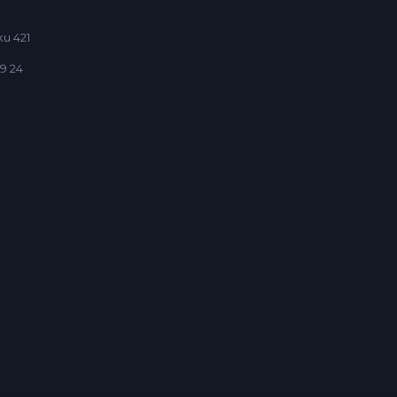
u 421
9 24