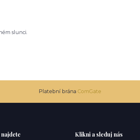
mém slunci.
Platební brána
ComGate
 najdete
Klikni a sleduj nás