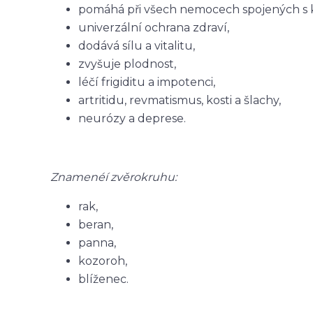
pomáhá při všech nemocech spojených s k
univerzální ochrana zdraví,
dodává sílu a vitalitu,
zvyšuje plodnost,
léčí frigiditu a impotenci,
artritidu, revmatismus, kosti a šlachy,
neurózy a deprese.
Znamenéí zvěrokruhu:
rak,
beran,
panna,
kozoroh,
blíženec.