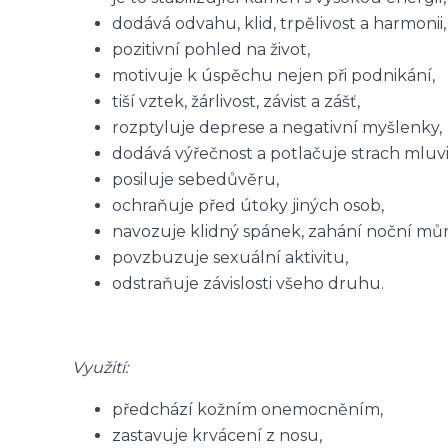
dodává odvahu, klid, trpělivost a harmonii,
pozitivní pohled na život,
motivuje k úspěchu nejen při podnikání,
tiší vztek, žárlivost, závist a zášť,
rozptyluje deprese a negativní myšlenky,
dodává výřečnost a potlačuje strach mluvit
posiluje sebedůvěru,
ochraňuje před útoky jiných osob,
navozuje klidný spánek, zahání noční můr
povzbuzuje sexuální aktivitu,
odstraňuje závislosti všeho druhu.
Využití:
předchází kožním onemocněním,
zastavuje krvácení z nosu,