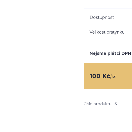
Dostupnost
Velikost prstýnku
Nejsme plátci DPH
100 Kč
/
ks
Číslo produktu:
5