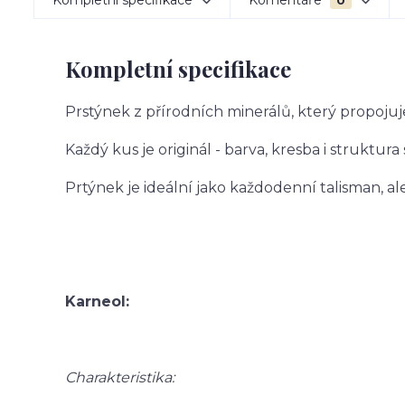
Kompletní specifikace
Komentáře
0
Kompletní specifikace
Prstýnek z přírodních minerálů, který propojuj
Každý kus je originál - barva, kresba i struktura
Prtýnek je ideální jako každodenní talisman, a
Karneol:
Charakteristika: