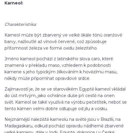
Karneol:
Charakteristika:
Karneol může být zbarvený ve velké škále tónů oranžové
barvy, nažloutlé až vínově červené, což způsobuje
přítomnost železa ve formě oxidu železitého.
Jméno karneol pochází z latinského slova caro, které
znamená v překladu maso, vzhledem k podobnosti
kamene s jeho typickým žilkováním k hovězímu masu,
někdy může připomínat opravdové srdce.
Zajímavostí je, že se ve starověkém Egyptě karneol vkládal
do úst mrtvým, jako ochránce duše při cestě na onen
svět. Karneol se také využívá na výrobu pečetítek, neboť se
tento kámen velmi dobře odlupuje od jílu a vosku.
Nejznámější naleziště karneolu na světě jsou v Brazílii, na
Madagaskaru, odkud pochází opravdu nádherně zbarvené
velké kameny, dále v Indii, Egyptě, dokonce i v České