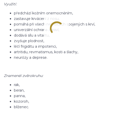
Využití:
předchází kožním onemocněním,
zastavuje krvácení z nosu,
pomáhá při všech nemocech spojených s krví,
univerzální ochrana zdraví,
dodává sílu a vitalitu,
zvyšuje plodnost,
léčí frigiditu a impotenci,
artritidu, revmatismus, kosti a šlachy,
neurózy a deprese.
Znamenéí zvěrokruhu:
rak,
beran,
panna,
kozoroh,
blíženec.