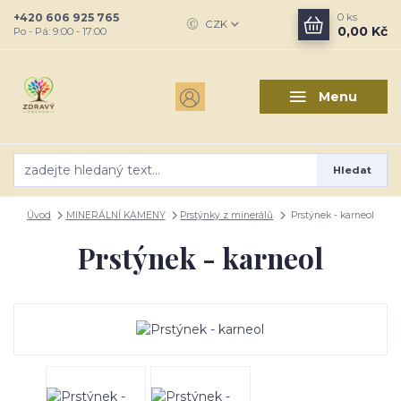
+420 606 925 765
0
ks
CZK
0,00 Kč
Po - Pá: 9:00 - 17:00
Menu
Hledat
Úvod
MINERÁLNÍ KAMENY
Prstýnky z minerálů
Prstýnek - karneol
Prstýnek - karneol