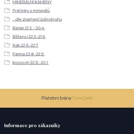
MINERÁLNÍ KAMENY
Prstýnky z minerálů
...dle znamení zvěrokruhu
Beran 21.3. - 20.4.
Blíženci 22.5.-21.6.
Rak 22.6.-22.7.
Panna 23.8.-22.9.
Kozoroh 22.12.-20.1.
Platební brána
ComGate
Informace pro zákazníky