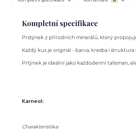
Kompletní specifikace
Komentáře
0
Kompletní specifikace
Prstýnek z přírodních minerálů, který propojuj
Každý kus je originál - barva, kresba i struktura
Prtýnek je ideální jako každodenní talisman, a
Karneol:
Charakteristika: