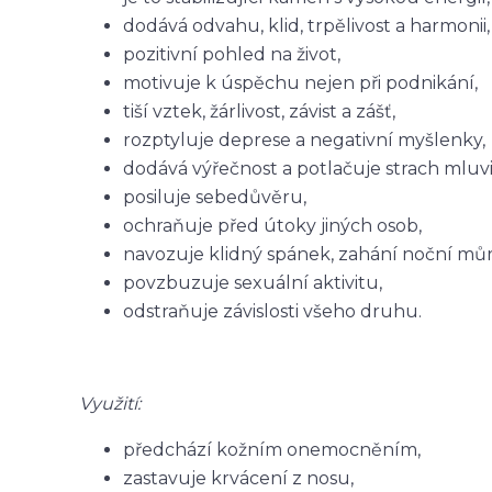
dodává odvahu, klid, trpělivost a harmonii,
pozitivní pohled na život,
motivuje k úspěchu nejen při podnikání,
tiší vztek, žárlivost, závist a zášť,
rozptyluje deprese a negativní myšlenky,
dodává výřečnost a potlačuje strach mluvit
posiluje sebedůvěru,
ochraňuje před útoky jiných osob,
navozuje klidný spánek, zahání noční můr
povzbuzuje sexuální aktivitu,
odstraňuje závislosti všeho druhu.
Využití:
předchází kožním onemocněním,
zastavuje krvácení z nosu,