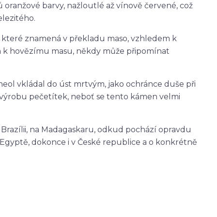
 oranžové barvy, nažloutlé až vínově červené, což
lezitého.
o, které znamená v překladu maso, vzhledem k
ím k hovězímu masu, někdy může připomínat
neol vkládal do úst mrtvým, jako ochránce duše při
a výrobu pečetítek, neboť se tento kámen velmi
v Brazílii, na Madagaskaru, odkud pochází opravdu
 Egyptě, dokonce i v České republice a o konkrétně