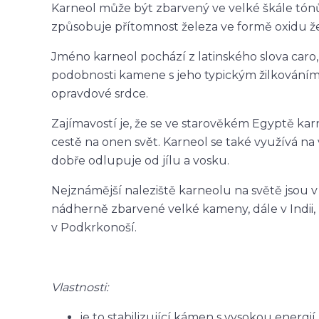
Karneol může být zbarvený ve velké škále tónů
způsobuje přítomnost železa ve formě oxidu že
Jméno karneol pochází z latinského slova car
podobnosti kamene s jeho typickým žilkován
opravdové srdce.
Zajímavostí je, že se ve starověkém Egyptě kar
cestě na onen svět. Karneol se také využívá n
dobře odlupuje od jílu a vosku.
Nejznámější naleziště karneolu na světě jsou 
nádherně zbarvené velké kameny, dále v Indii,
v Podkrkonoší.
Vlastnosti:
je to stabilizující kámen s vysokou energií,