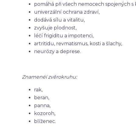
pomáhá při všech nemocech spojených s k
univerzální ochrana zdraví,
dodává sílu a vitalitu,
zvyšuje plodnost,
léčí frigiditu a impotenci,
artritidu, revmatismus, kosti a šlachy,
neurózy a deprese.
Znamenéí zvěrokruhu:
rak,
beran,
panna,
kozoroh,
blíženec.