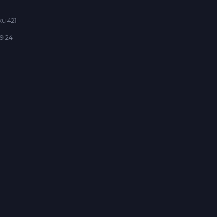
u 421
9 24