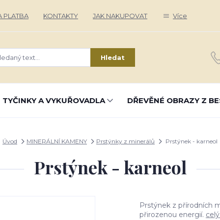
 PLATBA
KONTAKTY
JAK NAKUPOVAT
Více
Hledat
 TYČINKY A VYKUŘOVADLA
DŘEVĚNÉ OBRAZY Z BE
Úvod
MINERÁLNÍ KAMENY
Prstýnky z minerálů
Prstýnek - karneol
Prstýnek - karneol
Prstýnek z přírodních m
přirozenou energií.
celý