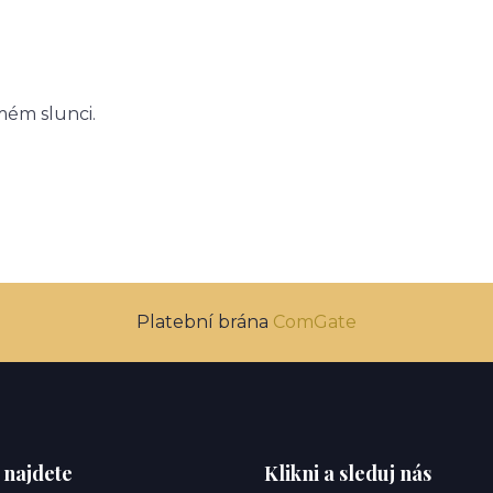
mém slunci.
Platební brána
ComGate
 najdete
Klikni a sleduj nás