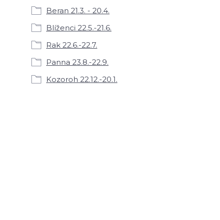
Beran 21.3. - 20.4.
Blíženci 22.5.-21.6.
Rak 22.6.-22.7.
Panna 23.8.-22.9.
Kozoroh 22.12.-20.1.