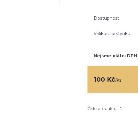
Dostupnost
Velikost prstýnku
Nejsme plátci DPH
100 Kč
/
ks
Číslo produktu:
1