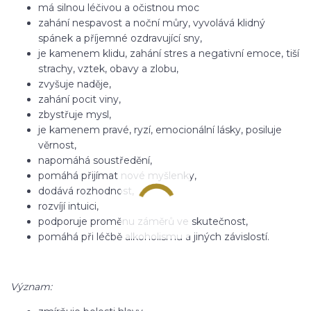
má silnou léčivou a očistnou moc
zahání nespavost a noční můry, vyvolává klidný
spánek a příjemné ozdravující sny,
je kamenem klidu, zahání stres a negativní emoce, tiší
strachy, vztek, obavy a zlobu,
zvyšuje naděje,
zahání pocit viny,
zbystřuje mysl,
je kamenem pravé, ryzí, emocionální lásky, posiluje
věrnost,
napomáhá soustředění,
pomáhá přijímat nové myšlenky,
dodává rozhodnost,
rozvíjí intuici,
podporuje proměnu záměrů ve skutečnost,
pomáhá při léčbě alkoholismu a jiných závislostí.
Význam: