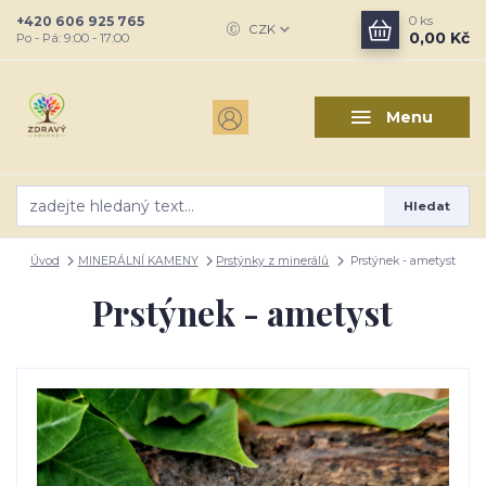
+420 606 925 765
0
ks
CZK
0,00 Kč
Po - Pá: 9:00 - 17:00
Menu
Hledat
Úvod
MINERÁLNÍ KAMENY
Prstýnky z minerálů
Prstýnek - ametyst
Prstýnek - ametyst