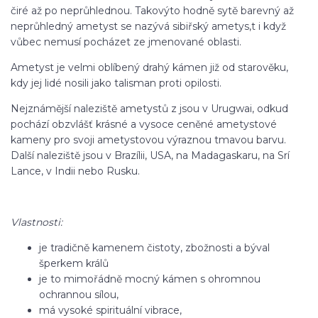
čiré až po neprůhlednou. Takovýto hodně sytě barevný až
neprůhledný ametyst se nazývá sibiřský ametys,t i když
vůbec nemusí pocházet ze jmenované oblasti.
Ametyst je velmi oblíbený drahý kámen již od starověku,
kdy jej lidé nosili jako talisman proti opilosti.
Nejznámější naleziště ametystů z jsou v Urugwai, odkud
pochází obzvlášť krásné a vysoce ceněné ametystové
kameny pro svoji ametystovou výraznou tmavou barvu.
Další naleziště jsou v Brazílii, USA, na Madagaskaru, na Srí
Lance, v Indii nebo Rusku.
Vlastnosti:
je tradičně kamenem čistoty, zbožnosti a býval
šperkem králů
je to mimořádně mocný kámen s ohromnou
ochrannou sílou,
má vysoké spirituální vibrace,