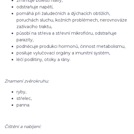
zmírňuje bolesti hlavy,
odstraňuje napětí,
pomáhá při žaludečních a dýchacích obtížích,
poruchách sluchu, kožních problémech, nerovnováze
zažívacího traktu,
působí na střeva a střevní mikroflóru, odstraňuje
parazity,
podněcuje produkci hormonů, činnost metabolismu,
posiluje vylučovací orgány a imunitní systém,
léčí podlitiny, otoky a rány.
Znamení zvěrokruhu:
ryby,
střelec,
panna.
Čištění a nabíjení: