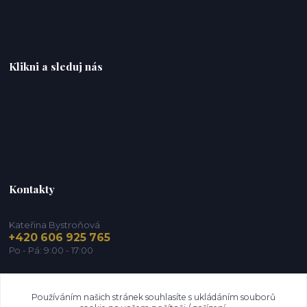
Klikni a sleduj nás
Kontakty
Kateřina Bystroňová
+420 606 925 765
Po - Pá: 9:00 - 17:00
info@zdravy-obchod.cz
Používáním našich stránek souhlasíte s ukládáním souborů