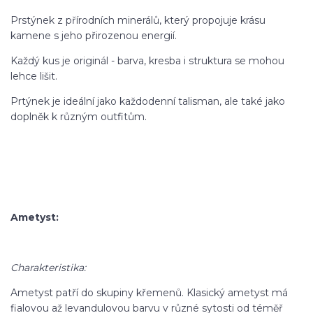
Prstýnek z přírodních minerálů, který propojuje krásu
kamene s jeho přirozenou energií.
Každý kus je originál - barva, kresba i struktura se mohou
lehce lišit.
Prtýnek je ideální jako každodenní talisman, ale také jako
doplněk k různým outfitům.
Ametyst:
Charakteristika:
Ametyst patří do skupiny křemenů. Klasický ametyst má
fialovou až levandulovou barvu v různé sytosti od téměř