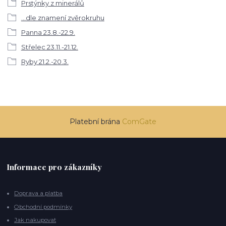
Prstýnky z minerálů
...dle znamení zvěrokruhu
Panna 23.8.-22.9.
Střelec 23.11.-21.12.
Ryby 21.2.-20.3.
Platební brána
ComGate
Informace pro zákazníky
Doprava a platba
Obchodní podmínky
Jak nakupovat