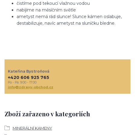
čistíme pod tekoucí vlažnou vodou
nabíjíme na měsíčním světle
ametyst nemá rád slunce! Slunce kámen oslabuje,
destabilizuje, navíc ametyst na sluníčku bledne.
Kateřina Bystroňová
+420 606 925 765
Po - Pá: 9:00 - 17:00
info@zdravy-obchod.cz
Zboží zařazeno v kategoriích
MINERÁLNÍ KAMENY