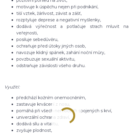
pozitivní pohled na život,
motivuje k úspěchu nejen při podnikání,
tiší vztek, žárlivost, závist a zášť,
rozptyluje deprese a negativní myšlenky,
dodává výřečnost a potlačuje strach mluvit na
veřejnosti,
posiluje sebedůvěru,
ochraňuje před útoky jiných osob,
navozuje klidný spánek, zahání noční můry,
povzbuzuje sexuální aktivitu,
odstraňuje závislosti všeho druhu.
Využití:
předchází kožním onemocněním,
zastavuje krvácení z nosu,
pomáhá při všech nemocech spojených s krví,
univerzální ochrana zdraví,
dodává sílu a vitalitu,
zvyšuje plodnost,