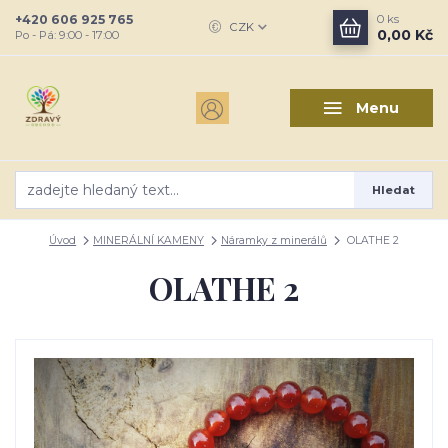
+420 606 925 765
0
ks
CZK
0,00 Kč
Po - Pá: 9:00 - 17:00
Menu
Hledat
Úvod
MINERÁLNÍ KAMENY
Náramky z minerálů
OLATHE 2
OLATHE 2