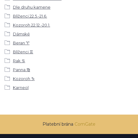
Dle druhu kamene
Blíženci 22.5.-21.6.
Kozoroh 22.12.-20.1.
Dámské
Beran ♈
Blíženci ♊
Rak ♋
Panna ♍
Kozoroh ♑
Karneol
Platební brána
ComGate