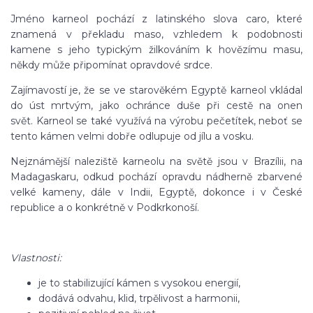
Jméno karneol pochází z latinského slova caro, které
znamená v překladu maso, vzhledem k podobnosti
kamene s jeho typickým žilkováním k hovězímu masu,
někdy může připomínat opravdové srdce.
Zajímavostí je, že se ve starověkém Egyptě karneol vkládal
do úst mrtvým, jako ochránce duše při cestě na onen
svět. Karneol se také využívá na výrobu pečetítek, neboť se
tento kámen velmi dobře odlupuje od jílu a vosku.
Nejznámější naleziště karneolu na světě jsou v Brazílii, na
Madagaskaru, odkud pochází opravdu nádherně zbarvené
velké kameny, dále v Indii, Egyptě, dokonce i v České
republice a o konkrétně v Podkrkonoší.
Vlastnosti:
je to stabilizující kámen s vysokou energií,
dodává odvahu, klid, trpělivost a harmonii,