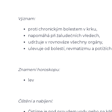
Význam:
proti chronickým bolestem v krku,
napomáhá při žaludečních vředech,
udržuje v rovnováze všechny orgány,
ulevuje od bolestí, revmatizmu a potížích
Znamení horoskopu:
lev
Čištění a nabíjení:
Čistíme je pod proudem vody nebo na křiš