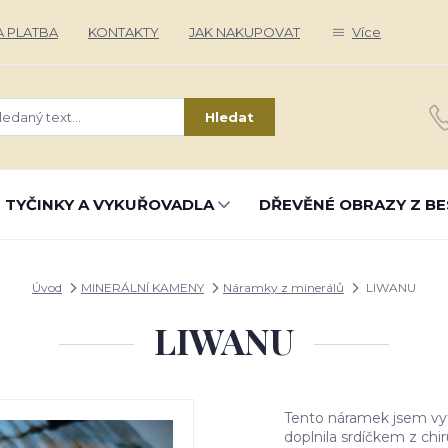
 PLATBA
KONTAKTY
JAK NAKUPOVAT
Více
Hledat
 TYČINKY A VYKUŘOVADLA
DŘEVĚNÉ OBRAZY Z BE
Úvod
MINERÁLNÍ KAMENY
Náramky z minerálů
LIWANU
LIWANU
Tento náramek jsem vyt
doplnila srdíčkem z chi