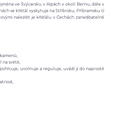
e zejména ve Švýcarsku v Alpách v okolí Bernu, dále v
ch se křišťál vyskytuje na Stříbrsku, Příbramsku či
ovými nalezišti je křišťálu v Čechách zanedbatelné
n kamenů,
l na světě,
i pohlcuje, uvolňuje a reguluje, uvádí ji do naprosté
atnost,