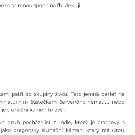
se se mnou spojte na fb...děkuji
kami patří do skupiny živců. Tato jemná perleť na
iniaturními částečkami červeného hematitu nebo
m je sluneční kámen tmavší.
n druh pocházející z Indie, který je oranžový s
 jako oregonský sluneční kámen, který má čirou