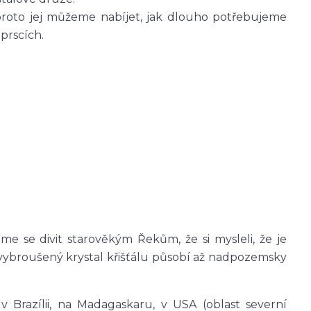
oto jej můžeme nabíjet, jak dlouho potřebujeme
prscích.
e se divit starověkým Řekům, že si mysleli, že je
 vybroušený krystal křišťálu působí až nadpozemsky
 v Brazílii, na Madagaskaru, v USA (oblast severní