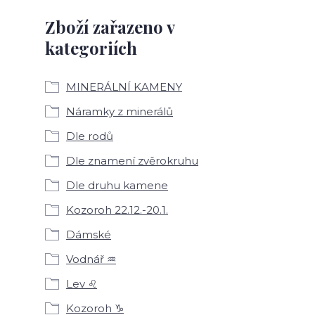
Zboží zařazeno v
kategoriích
MINERÁLNÍ KAMENY
Náramky z minerálů
Dle rodů
Dle znamení zvěrokruhu
Dle druhu kamene
Kozoroh 22.12.-20.1.
Dámské
Vodnář ♒
Lev ♌
Kozoroh ♑