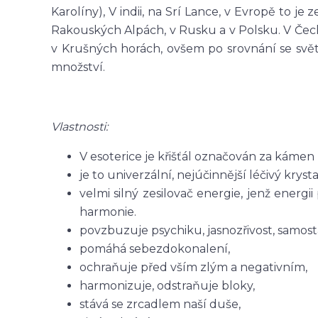
Karolíny), V indii, na Srí Lance, v Evropě to j
Rakouských Alpách, v Rusku a v Polsku. V Čechá
v Krušných horách, ovšem po srovnání se svět
množství.
Vlastnosti:
V esoterice je křišťál označován za káme
je to univerzální, nejúčinnější léčivý krysta
velmi silný zesilovač energie, jenž energi
harmonie.
povzbuzuje psychiku, jasnozřivost, samost
pomáhá sebezdokonalení,
ochraňuje před vším zlým a negativním,
harmonizuje, odstraňuje bloky,
stává se zrcadlem naší duše,