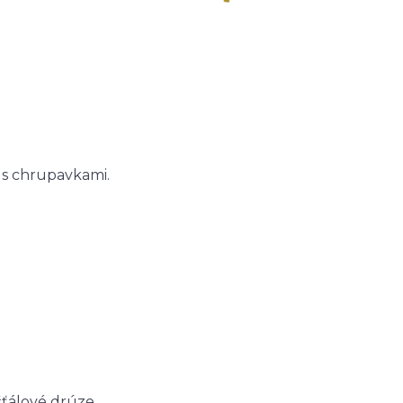
 s chrupavkami.
ťálové drúze.