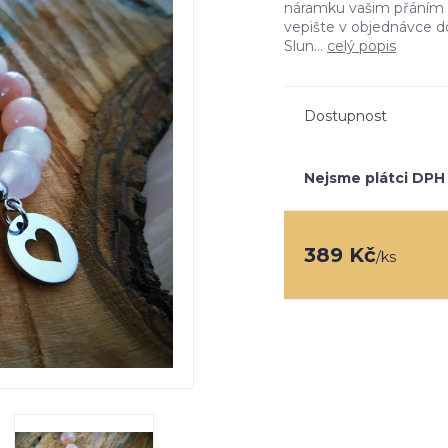
náramku vašim přáním (
vepište v objednávce 
Slun...
celý popis
Dostupnost
Nejsme plátci DPH
389 Kč
/
ks