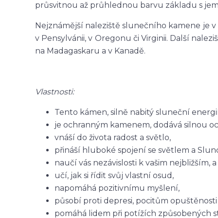
průsvitnou až průhlednou barvu základu s je
Nejznámější naleziště slunečního kamene je v
v Pensylvánii, v Oregonu či Virginii. Další nalezi
na Madagaskaru a v Kanadě.
Vlastnosti:
Tento kámen, silně nabitý sluneční energií,
je ochranným kamenem, dodává silnou oc
vnáší do života radost a světlo,
přináší hluboké spojení se světlem a Slu
naučí vás nezávislosti k vašim nejbližším, 
učí, jak si řídit svůj vlastní osud,
napomáhá pozitivnímu myšlení,
působí proti depresi, pocitům opuštěnost
pomáhá lidem při potížích způsobených s