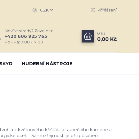
CZK
Přihlášení
Nevíte si rady? Zavolejte.
0
ks
+420 606 925 765
0,00 Kč
Po - Pá: 9:00 - 17:00
SKYD
HUDEBNÍ NÁSTROJE
vořila z květnového křišťálu a slunečního kamene a
rurgické oceli. Samozřejmostí je přizpůsobení