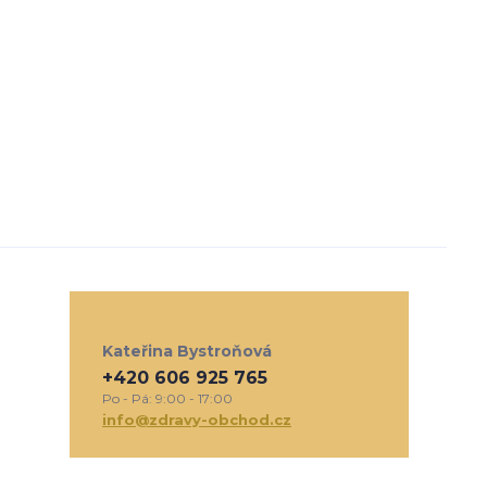
Kateřina Bystroňová
+420 606 925 765
Po - Pá: 9:00 - 17:00
info@zdravy-obchod.cz