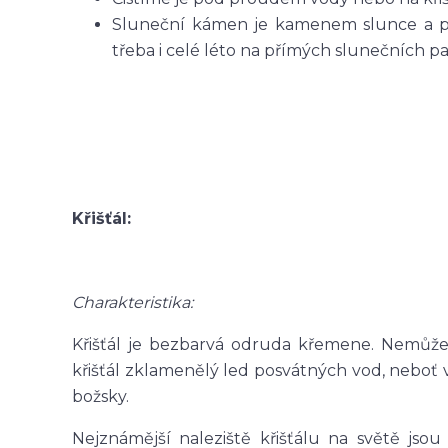
Sluneční kámen je kamenem slunce a pr
třeba i celé léto na přímých slunečních pa
Křišťál:
Charakteristika:
Křišťál je bezbarvá odruda křemene. Nemůžem
křišťál zklamenělý led posvátných vod, neboť
božsky.
Nejznámější naleziště křišťálu na světě jsou