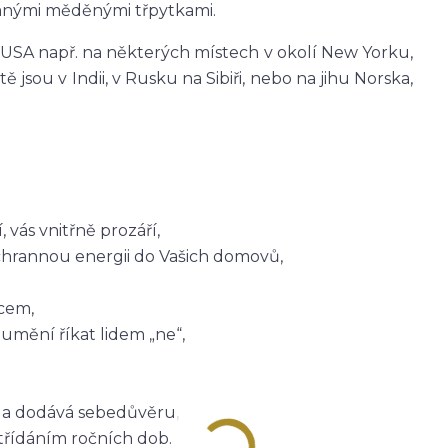
mnými měděnými třpytkami.
 USA např. na některých místech v okolí New Yorku,
ště jsou v Indii, v Rusku na Sibiři, nebo na jihu Norska,
 vás vnitřně prozáří,
hrannou energii do Vašich domovů,
ncem,
a umění říkat lidem „ne“,
i a dodává sebedůvěru,
třídáním ročních dob.