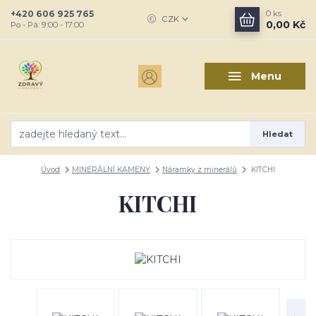
+420 606 925 765
0
ks
CZK
0,00 Kč
Po - Pá: 9:00 - 17:00
Menu
Hledat
Úvod
MINERÁLNÍ KAMENY
Náramky z minerálů
KITCHI
KITCHI