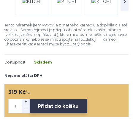
Tento náramek jsem vytvořila z matného karneolu a doplnila o zlaté
srdíčko. Samozřejmostí je přizpůsobení náramku vašim přáním
(velikost, změna doplňku atd.), které mi prosím vepište v objednávce
do poznámky nebo se se mnou spojte na fb...děkuji Karneol:
Charakteristika: Karneol může být z...
celý popis
Dostupnost
Skladem
Nejsme plátci DPH
319 Kč
/
ks
Přidat do košíku