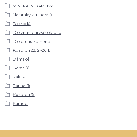
MINERÁLNÍ KAMENY
Náramky z minerálů
Dle rodů
Dle znamení zvěrokruhu
Dle druhu kamene
Kozoroh 22.12.-20.1.
Dámské
Beran ♈
Rak ♋
Panna ♍
Kozoroh ♑
Karneol