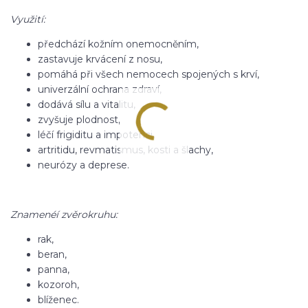
Využití:
předchází kožním onemocněním,
zastavuje krvácení z nosu,
pomáhá při všech nemocech spojených s krví,
univerzální ochrana zdraví,
dodává sílu a vitalitu,
zvyšuje plodnost,
léčí frigiditu a impotenci,
artritidu, revmatismus, kosti a šlachy,
neurózy a deprese.
Znamenéí zvěrokruhu:
rak,
beran,
panna,
kozoroh,
blíženec.