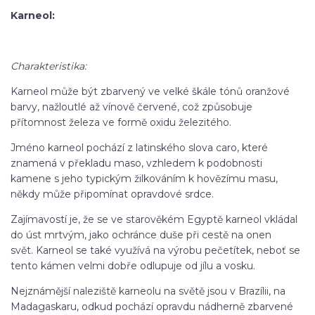
Karneol:
Charakteristika:
Karneol může být zbarvený ve velké škále tónů oranžové
barvy, nažloutlé až vínově červené, což způsobuje
přítomnost železa ve formě oxidu železitého.
Jméno karneol pochází z latinského slova caro, které
znamená v překladu maso, vzhledem k podobnosti
kamene s jeho typickým žilkováním k hovězímu masu,
někdy může připomínat opravdové srdce.
Zajímavostí je, že se ve starověkém Egyptě karneol vkládal
do úst mrtvým, jako ochránce duše při cestě na onen
svět. Karneol se také využívá na výrobu pečetítek, neboť se
tento kámen velmi dobře odlupuje od jílu a vosku.
Nejznámější naleziště karneolu na světě jsou v Brazílii, na
Madagaskaru, odkud pochází opravdu nádherně zbarvené