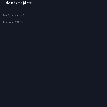
Kde nás najdete
Na Rybníčku 421
Krmelín 739 24