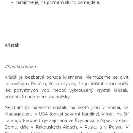
nabíjíme jej na přímém slunci co nejdéle.
Křišťál:
Charakteristika:
Křišťál je bezbarvá odruda křemene. Nemůžeme se divit
starověkým Řekům, že si mysleli, že je křišťál zklamenělý
led posvátných vod, neboť vybroušený krystal křišťálu
působí až nadpozemsky božsky.
Nejznámější naleziště křišťálu na světě jsou v Brazílii, na
Madagaskaru, v USA (oblast severní Karolíny), V indii, na Srí
Lance, v Evropě to je zejména ve Švýcarsku v Alpách v okolí
Bernu, dále v Rakouských Alpách, v Rusku a v Polsku. V