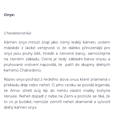
Onyx:
Charakteristika:
Kámen onyx mnozí znají jako černý lesklý kámen, ovšem
málokdo z laické veřejnosti ví, že daleko přirozenější pro
onyx jsou pruhy bílé, hnědé a červené barvy, samozřejmě
na černém základu. Černá je tedy základní barva onyxu a
pruhované vrstvení napovídá, že patří do skupiny drahých
kamenů Chalcedonů.
Název onyx pochází z řeckého slova
onux
, které znamená v
překladu dráp nebo nehet. O jeho vzniku se povídá legenda,
že Amor střelil svůj šíp do nehtu vlastní matky bohyně
Venuše. Nehet dopadl z nebe na Zemi a protože se říká, že
to co je božské, nemůže zemřít nehet zkameněl a vytvořil
drahý kámen onyx.