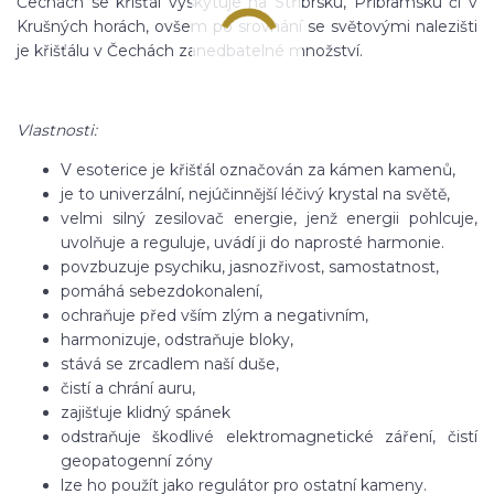
Čechách se křišťál vyskytuje na Stříbrsku, Příbramsku či v
Krušných horách, ovšem po srovnání se světovými nalezišti
je křišťálu v Čechách zanedbatelné množství.
Vlastnosti:
V esoterice je křišťál označován za kámen kamenů,
je to univerzální, nejúčinnější léčivý krystal na světě,
velmi silný zesilovač energie, jenž energii pohlcuje,
uvolňuje a reguluje, uvádí ji do naprosté harmonie.
povzbuzuje psychiku, jasnozřivost, samostatnost,
pomáhá sebezdokonalení,
ochraňuje před vším zlým a negativním,
harmonizuje, odstraňuje bloky,
stává se zrcadlem naší duše,
čistí a chrání auru,
zajišťuje klidný spánek
odstraňuje škodlivé elektromagnetické záření, čistí
geopatogenní zóny
lze ho použít jako regulátor pro ostatní kameny.