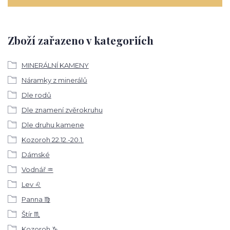
Zboží zařazeno v kategoriích
MINERÁLNÍ KAMENY
Náramky z minerálů
Dle rodů
Dle znamení zvěrokruhu
Dle druhu kamene
Kozoroh 22.12.-20.1.
Dámské
Vodnář ♒
Lev ♌
Panna ♍
Štír ♏
Kozoroh ♑