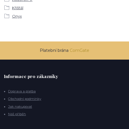
Křišťál
Onyx
Platební brána
ComGate
Informace pro zákazníky
Doprava a platba
Obchodní podmínky
Jak nakupovat
Náš příběh