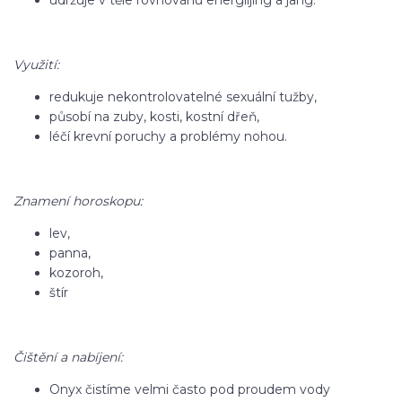
udržuje v těle rovnováhu energiíjing a jang.
Využití:
redukuje nekontrolovatelné sexuální tužby,
působí na zuby, kosti, kostní dřeň,
léčí krevní poruchy a problémy nohou.
Znamení horoskopu:
lev,
panna,
kozoroh,
štír
Čištění a nabíjení:
Onyx čistíme velmi často pod proudem vody