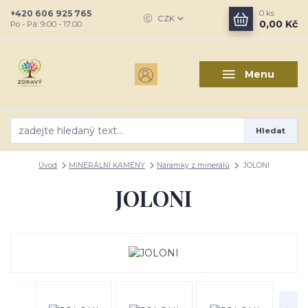
+420 606 925 765
0
ks
CZK
0,00 Kč
Po - Pá: 9:00 - 17:00
Menu
Hledat
Úvod
MINERÁLNÍ KAMENY
Náramky z minerálů
JOLONI
JOLONI