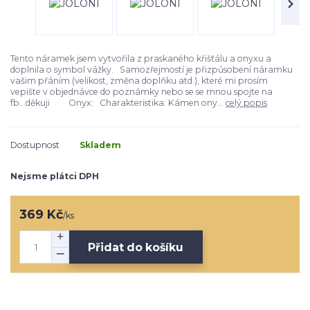
Tento náramek jsem vytvořila z praskaného křišťálu a onyxu a
doplnila o symbol vážky. Samozřejmostí je přizpůsobení náramku
vašim přáním (velikost, změna doplňku atd.), které mi prosím
vepište v objednávce do poznámky nebo se se mnou spojte na
fb...děkuji Onyx: Charakteristika: Kámen ony...
celý popis
Dostupnost
Skladem
Nejsme plátci DPH
369 Kč
/
ks
Přidat do košíku