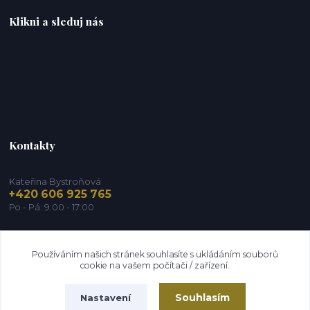
Klikni a sleduj nás
Kontakty
Kateřina Bystroňová
+420 606 925 765
Po - Pá: 9:00 - 17:00
info@zdravy-obchod.cz
Používáním našich stránek souhlasíte s ukládáním souborů
cookie na vašem počítači / zařízení.
Souhlasím
Nastavení