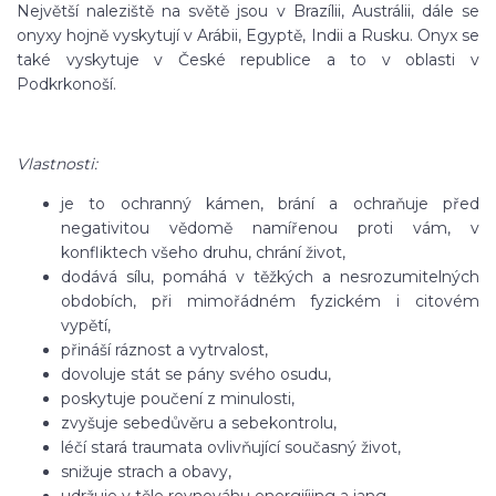
Největší naleziště na světě jsou v Brazílii, Austrálii, dále se
onyxy hojně vyskytují v Arábii, Egyptě, Indii a Rusku. Onyx se
také vyskytuje v České republice a to v oblasti v
Podkrkonoší.
Vlastnosti:
je to ochranný kámen, brání a ochraňuje před
negativitou vědomě namířenou proti vám, v
konfliktech všeho druhu, chrání život,
dodává sílu, pomáhá v těžkých a nesrozumitelných
obdobích, při mimořádném fyzickém i citovém
vypětí,
přináší ráznost a vytrvalost,
dovoluje stát se pány svého osudu,
poskytuje poučení z minulosti,
zvyšuje sebedůvěru a sebekontrolu,
léčí stará traumata ovlivňující současný život,
snižuje strach a obavy,