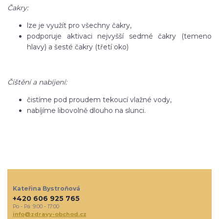
Čakry:
lze je využít pro všechny čakry,
podporuje aktivaci nejvyšší sedmé čakry (temeno
hlavy) a šesté čakry (třetí oko)
Čištění a nabíjení:
čistíme pod proudem tekoucí vlažné vody,
nabíjíme libovolně dlouho na slunci.
Kateřina Bystroňová
+420 606 925 765
Po - Pá: 9:00 - 17:00
info@zdravy-obchod.cz