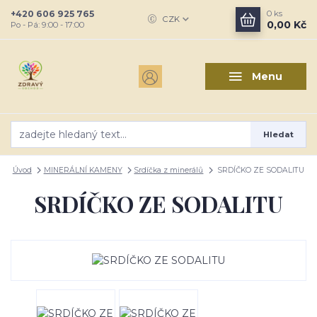
+420 606 925 765
0
ks
CZK
0,00 Kč
Po - Pá: 9:00 - 17:00
Menu
Hledat
Úvod
MINERÁLNÍ KAMENY
Srdíčka z minerálů
SRDÍČKO ZE SODALITU
SRDÍČKO ZE SODALITU