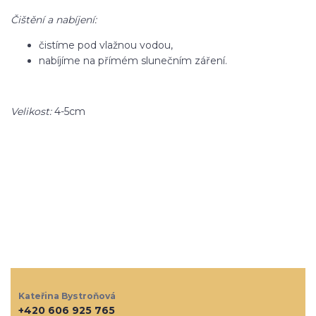
Čištění a nabíjení:
čistíme pod vlažnou vodou,
nabíjíme na přímém slunečním záření.
Velikost:
4-5cm
Kateřina Bystroňová
+420 606 925 765