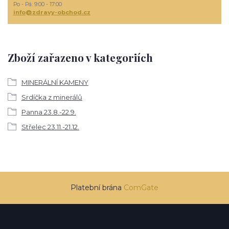
Po - Pá: 9:00 - 17:00
info@zdravy-obchod.cz
Zboží zařazeno v kategoriích
MINERÁLNÍ KAMENY
Srdíčka z minerálů
Panna 23.8.-22.9.
Střelec 23.11.-21.12.
Platební brána
ComGate