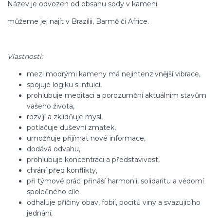
Název je odvozen od obsahu sody v kameni.
můžeme jej najít v Brazílii, Barmě či Africe.
Vlastnosti:
mezi modrými kameny má nejintenzivnější vibrace,
spojuje logiku s intuicí,
prohlubuje meditaci a porozumění aktuálním stavům
vašeho života,
rozvíjí a zklidňuje mysl,
potlačuje duševní zmatek,
umožňuje přijímat nové informace,
dodává odvahu,
prohlubuje koncentraci a představivost,
chrání před konflikty,
při týmové práci přináší harmonii, solidaritu a vědomí
společného cíle
odhaluje příčiny obav, fobií, pocitů viny a svazujícího
jednání,