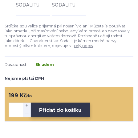
Srdíčka jsou velice příjemná při nošení v dlani. Můžete je používat
jako hmatku, při masírování nebo, aby Vám prostě jen navozovaly
tu správnou energii ve vašem domově. Rozhodně udělají radost i
jako dárek. Charakteristika: Sodalit je kámen modré barvy,
prorostlý bílým kalcitem, objevuje s...
celý popis
Dostupnost
Skladem
Nejsme plátci DPH
199 Kč
/
ks
Přidat do košíku