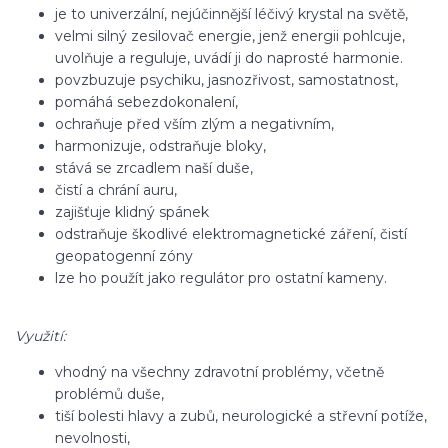
je to univerzální, nejúčinnější léčivý krystal na světě,
velmi silný zesilovač energie, jenž energii pohlcuje,
uvolňuje a reguluje, uvádí ji do naprosté harmonie.
povzbuzuje psychiku, jasnozřivost, samostatnost,
pomáhá sebezdokonalení,
ochraňuje před vším zlým a negativním,
harmonizuje, odstraňuje bloky,
stává se zrcadlem naší duše,
čistí a chrání auru,
zajišťuje klidný spánek
odstraňuje škodlivé elektromagnetické záření, čistí
geopatogenní zóny
lze ho použít jako regulátor pro ostatní kameny.
Využití:
vhodný na všechny zdravotní problémy, včetně
problémů duše,
tiší bolesti hlavy a zubů, neurologické a střevní potíže,
nevolnosti,