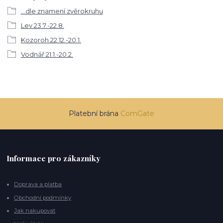
...dle znamení zvěrokruhu
Lev 23.7.-22.8.
Kozoroh 22.12.-20.1.
Vodnář 21.1.-20.2.
Platební brána
ComGate
Informace pro zákazníky
Doprava a platba
Obchodní podmínky
Jak nakupovat