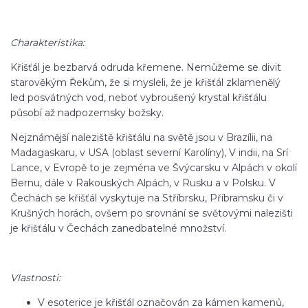
Charakteristika:
Křišťál je bezbarvá odruda křemene. Nemůžeme se divit
starověkým Řekům, že si mysleli, že je křišťál zklamenělý
led posvátných vod, neboť vybroušený krystal křišťálu
působí až nadpozemsky božsky.
Nejznámější naleziště křišťálu na světě jsou v Brazílii, na
Madagaskaru, v USA (oblast severní Karolíny), V indii, na Srí
Lance, v Evropě to je zejména ve Švýcarsku v Alpách v okolí
Bernu, dále v Rakouských Alpách, v Rusku a v Polsku. V
Čechách se křišťál vyskytuje na Stříbrsku, Příbramsku či v
Krušných horách, ovšem po srovnání se světovými nalezišti
je křišťálu v Čechách zanedbatelné množství.
Vlastnosti:
V esoterice je křišťál označován za kámen kamenů,