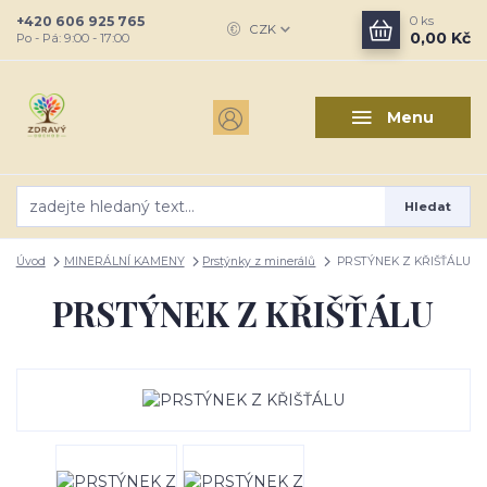
+420 606 925 765
0
ks
CZK
0,00 Kč
Po - Pá: 9:00 - 17:00
Menu
Hledat
Úvod
MINERÁLNÍ KAMENY
Prstýnky z minerálů
PRSTÝNEK Z KŘIŠŤÁLU
PRSTÝNEK Z KŘIŠŤÁLU