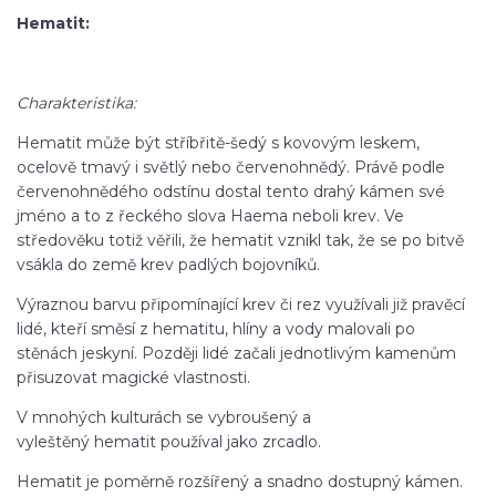
Hematit:
Charakteristika:
Hematit může být stříbřitě-šedý s kovovým leskem,
ocelově tmavý i světlý nebo červenohnědý. Právě podle
červenohnědého odstínu dostal tento drahý kámen své
jméno a to z řeckého slova Haema neboli krev. Ve
středověku totiž věřili, že hematit vznikl tak, že se po bitvě
vsákla do země krev padlých bojovníků.
Výraznou barvu připomínající krev či rez využívali již pravěcí
lidé, kteří směsí z hematitu, hlíny a vody malovali po
stěnách jeskyní. Později lidé začali jednotlivým kamenům
přisuzovat magické vlastnosti.
V mnohých kulturách se vybroušený a
vyleštěný hematit používal jako zrcadlo.
Hematit je poměrně rozšířený a snadno dostupný kámen.