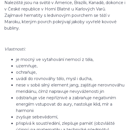
Naleziště jsou na světě v Americe, Brazílii, Kanadě, dokonce i
v České republice v Horní Blatné u Karlových Varů.
Zajímavé hematity s ledvinovým povrchem se těží v
Maroku, kterým povrch pokrývají jakoby vyvřelé kovové
bubliny.
Vlastnosti:
je mocný ve vytahování nemocí z těla,
uzemňuje,
ochraňuje,
uvádí do rovnováhy tělo, mysl i ducha,
nese v sobě silný element jang, zajišťuje nerovnováhu
meridiánu, čímž napravuje nevyváženosti jin
odstraňuje vše nepříznivé a zabraňuje negativním
energiím vstupovat do aury, nastoluje klid, mír a
harmonii
zvyšuje sebevědomí,
přispívá k soustředění, zlepšuje paměť (obzvláště
účinný na matematiku a technické předměty).