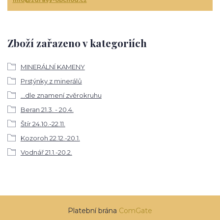
Zboží zařazeno v kategoriích
MINERÁLNÍ KAMENY
Prstýnky z minerálů
...dle znamení zvěrokruhu
Beran 21.3. - 20.4.
Štír 24.10.-22.11.
Kozoroh 22.12.-20.1.
Vodnář 21.1.-20.2.
Platební brána
ComGate