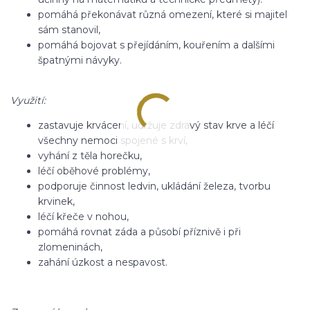
pomáhá překonávat různá omezení, které si majitel
sám stanovil,
pomáhá bojovat s přejídáním, kouřením a dalšími
špatnými návyky.
Využití:
zastavuje krvácení, udržuje zdravý stav krve a léčí
všechny nemoci spojené s krví,
vyhání z těla horečku,
léčí oběhové problémy,
podporuje činnost ledvin, ukládání železa, tvorbu
krvinek,
léčí křeče v nohou,
pomáhá rovnat záda a působí příznivě i při
zlomeninách,
zahání úzkost a nespavost.