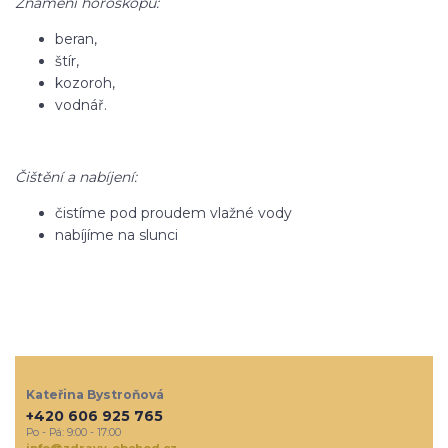
Znamení horoskopu:
beran,
štír,
kozoroh,
vodnář.
Čištění a nabíjení:
čistíme pod proudem vlažné vody
nabíjíme na slunci
Kateřina Bystroňová
+420 606 925 765
Po - Pá: 9:00 - 17:00
info@zdravy-obchod.cz