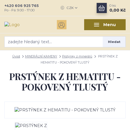
+420 606 925 765
0
ks
CZK
0,00 Kč
Po - Pá: 9:00 - 17:00
Menu
Hledat
Úvod
MINERÁLNÍ KAMENY
Prstýnky z minerálů
PRSTÝNEK Z
HEMATITU - POKOVENÝ TLUSTÝ
PRSTÝNEK Z HEMATITU -
POKOVENÝ TLUSTÝ