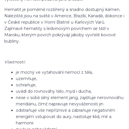
Hematit je poměrně rozšířený a snadno dostupný kámen.
Naleziště jsou na světě v Americe, Brazílii, Kanadě, dokonce i
v České republice v Horní Blatné u Karlových Varů.
Zajímavé hematity s ledvinovým povrchem se těží v
Maroku, kterým povrch pokrývají jakoby vyvřelé kovové
bubliny.
Vlastnosti:
je mocný ve vytahování nemocí z těla,
uzemňuje,
ochraňuje,
uvádí do rovnováhy tělo, mysl i ducha,
nese v sobě silný element jang, zajišťuje nerovnováhu
meridiánu, čímž napravuje nevyváženosti jin
odstraňuje vše nepříznivé a zabraňuje negativním
energiím vstupovat do aury, nastoluje klid, mír a
harmonii