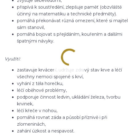
zvyšuje sebevědomí,
přispívá k soustředění, zlepšuje paměť (obzvláště
účinný na matematiku a technické předměty).
pomáhá překonávat různá omezení, které si majitel
sám stanovil,
pomáhá bojovat s přejídáním, kouřením a dalšími
špatnými návyky.
Využití:
zastavuje krvácení, udržuje zdravý stav krve a léčí
všechny nemoci spojené s krví,
vyhání z těla horečku,
léčí oběhové problémy,
podporuje činnost ledvin, ukládání železa, tvorbu
krvinek,
léčí křeče v nohou,
pomáhá rovnat záda a působí příznivě i při
zlomeninách,
zahání úzkost a nespavost.