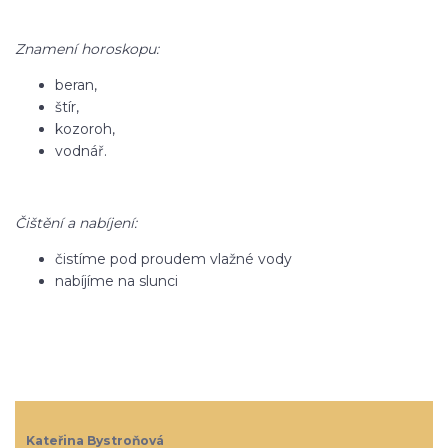
Znamení horoskopu:
beran,
štír,
kozoroh,
vodnář.
Čištění a nabíjení:
čistíme pod proudem vlažné vody
nabíjíme na slunci
Kateřina Bystroňová