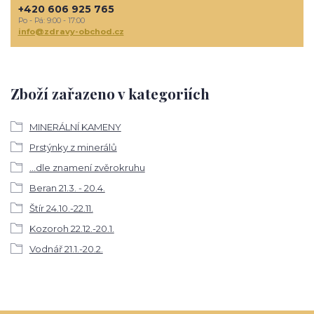
+420 606 925 765
Po - Pá: 9:00 - 17:00
info@zdravy-obchod.cz
Zboží zařazeno v kategoriích
MINERÁLNÍ KAMENY
Prstýnky z minerálů
...dle znamení zvěrokruhu
Beran 21.3. - 20.4.
Štír 24.10.-22.11.
Kozoroh 22.12.-20.1.
Vodnář 21.1.-20.2.