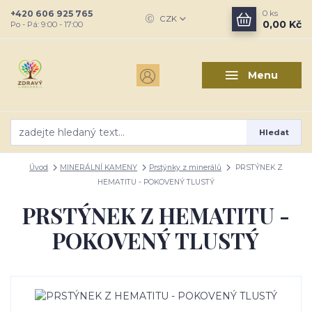
+420 606 925 765
0
ks
CZK
0,00 Kč
Po - Pá: 9:00 - 17:00
Menu
Hledat
Úvod
MINERÁLNÍ KAMENY
Prstýnky z minerálů
PRSTÝNEK Z
HEMATITU - POKOVENÝ TLUSTÝ
PRSTÝNEK Z HEMATITU -
POKOVENÝ TLUSTÝ