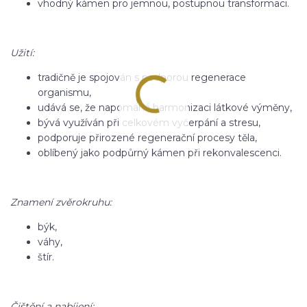
vhodný kámen pro jemnou, postupnou transformaci.
Užití:
tradičně je spojován s podporou regenerace
organismu,
udává se, že napomáhá harmonizaci látkové výměny,
bývá využíván při celkovém vyčerpání a stresu,
podporuje přirozené regenerační procesy těla,
oblíbený jako podpůrný kámen při rekonvalescenci.
Znamení zvěrokruhu:
býk,
váhy,
štír.
Čištění a nabíjení: