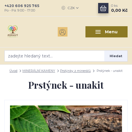
+420 606 925 765
0
ks
CZK
0,00 Kč
Po - Pá: 9:00 - 17:00
Menu
Hledat
Úvod
MINERÁLNÍ KAMENY
Prstýnky z minerálů
Prstýnek - unakit
Prstýnek - unakit