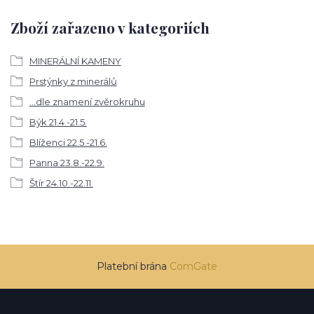
Zboží zařazeno v kategoriích
MINERÁLNÍ KAMENY
Prstýnky z minerálů
...dle znamení zvěrokruhu
Býk 21.4.-21.5.
Blíženci 22.5.-21.6.
Panna 23.8.-22.9.
Štír 24.10.-22.11.
Platební brána
ComGate