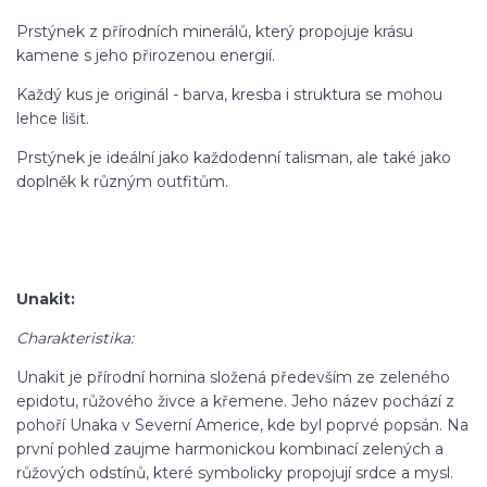
Prstýnek z přírodních minerálů, který propojuje krásu
kamene s jeho přirozenou energií.
Každý kus je originál - barva, kresba i struktura se mohou
lehce lišit.
Prstýnek je ideální jako každodenní talisman, ale také jako
doplněk k různým outfitům.
Unakit:
Charakteristika:
Unakit je přírodní hornina složená především ze zeleného
epidotu, růžového živce a křemene. Jeho název pochází z
pohoří Unaka v Severní Americe, kde byl poprvé popsán. Na
první pohled zaujme harmonickou kombinací zelených a
růžových odstínů, které symbolicky propojují srdce a mysl.