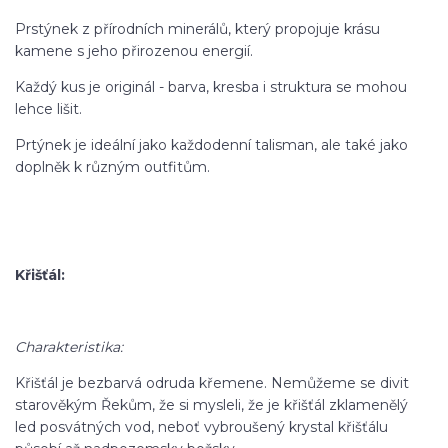
Prstýnek z přírodních minerálů, který propojuje krásu
kamene s jeho přirozenou energií.
Každý kus je originál - barva, kresba i struktura se mohou
lehce lišit.
Prtýnek je ideální jako každodenní talisman, ale také jako
doplněk k různým outfitům.
Křišťál:
Charakteristika:
Křišťál je bezbarvá odruda křemene. Nemůžeme se divit
starověkým Řekům, že si mysleli, že je křišťál zklamenělý
led posvátných vod, neboť vybroušený krystal křišťálu