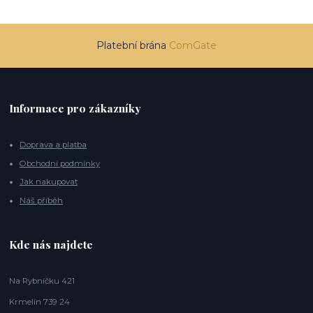
Platební brána
ComGate
Informace pro zákazníky
Doprava a platba
Obchodní podmínky
Jak nakupovat
Náš příběh
Kde nás najdete
Na Rybníčku 421
Krmelín 739 24