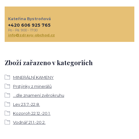
Kateřina Bystroňová
+420 606 925 765
Po - Pá: 9:00 - 17:00
info@zdravy-obchod.cz
Zboží zařazeno v kategoriích
MINERÁLNÍ KAMENY
Prstýnky z minerálů
...dle znamení zvěrokruhu
Lev 23.7.-22.8.
Kozoroh 22.12.-20.1.
Vodnář 21.1.-20.2.