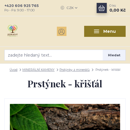
+420 606 925 765
0
ks
CZK
0,00 Kč
Po - Pá: 9:00 - 17:00
Menu
Hledat
Úvod
MINERÁLNÍ KAMENY
Prstýnky z minerálů
Prstýnek - křišťál
Prstýnek - křišťál