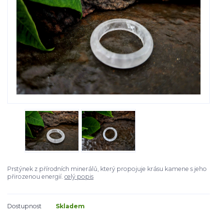
Prstýnek z přírodních minerálů, který propojuje krásu kamene s jeho
přirozenou energií.
celý popis
Dostupnost
Skladem