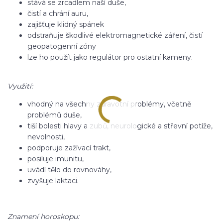
stává se zrcadlem naší duše,
čistí a chrání auru,
zajišťuje klidný spánek
odstraňuje škodlivé elektromagnetické záření, čistí
geopatogenní zóny
lze ho použít jako regulátor pro ostatní kameny.
Využití:
vhodný na všechny zdravotní problémy, včetně
problémů duše,
tiší bolesti hlavy a zubů, neurologické a střevní potíže,
nevolnosti,
podporuje zažívací trakt,
posiluje imunitu,
uvádí tělo do rovnováhy,
zvyšuje laktaci.
Znamení horoskopu: