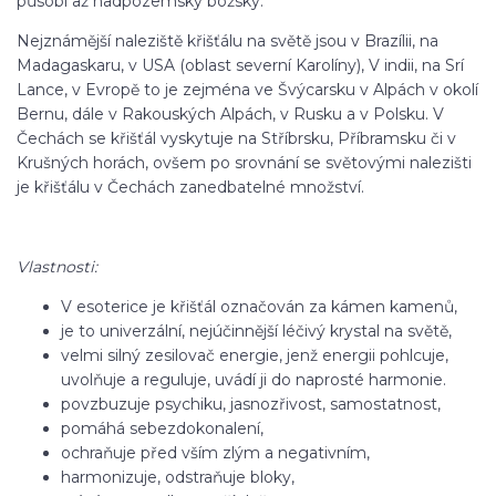
působí až nadpozemsky božsky.
Nejznámější naleziště křišťálu na světě jsou v Brazílii, na
Madagaskaru, v USA (oblast severní Karolíny), V indii, na Srí
Lance, v Evropě to je zejména ve Švýcarsku v Alpách v okolí
Bernu, dále v Rakouských Alpách, v Rusku a v Polsku. V
Čechách se křišťál vyskytuje na Stříbrsku, Příbramsku či v
Krušných horách, ovšem po srovnání se světovými nalezišti
je křišťálu v Čechách zanedbatelné množství.
Vlastnosti:
V esoterice je křišťál označován za kámen kamenů,
je to univerzální, nejúčinnější léčivý krystal na světě,
velmi silný zesilovač energie, jenž energii pohlcuje,
uvolňuje a reguluje, uvádí ji do naprosté harmonie.
povzbuzuje psychiku, jasnozřivost, samostatnost,
pomáhá sebezdokonalení,
ochraňuje před vším zlým a negativním,
harmonizuje, odstraňuje bloky,