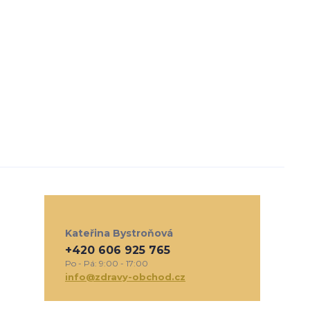
Kateřina Bystroňová
+420 606 925 765
Po - Pá: 9:00 - 17:00
info@zdravy-obchod.cz