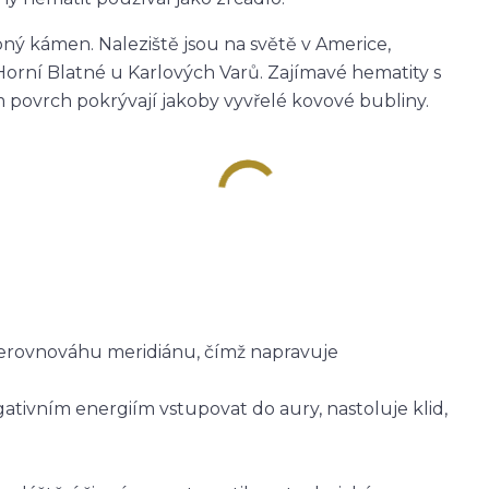
ý kámen. Naleziště jsou na světě v Americe,
 Horní Blatné u Karlových Varů. Zajímavé hematity s
 povrch pokrývají jakoby vyvřelé kovové bubliny.
 nerovnováhu meridiánu, čímž napravuje
ativním energiím vstupovat do aury, nastoluje klid,