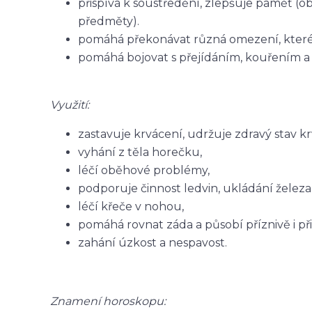
přispívá k soustředění, zlepšuje paměť (
předměty).
pomáhá překonávat různá omezení, které si
pomáhá bojovat s přejídáním, kouřením a 
Využití:
zastavuje krvácení, udržuje zdravý stav kr
vyhání z těla horečku,
léčí oběhové problémy,
podporuje činnost ledvin, ukládání železa
léčí křeče v nohou,
pomáhá rovnat záda a působí příznivě i př
zahání úzkost a nespavost.
Znamení horoskopu: