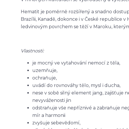
Hematit je poměrně rozšířený a snadno dostupn
Brazílii, Kanadě, dokonce i v České republice v
ledvinovým povrchem se těží v Maroku, kterým
Vlastnosti:
je mocný ve vytahování nemocí z těla,
uzemňuje,
ochraňuje,
uvádí do rovnováhy tělo, mysl i ducha,
nese v sobě silný element jang, zajišťuje
nevyváženosti jin
odstraňuje vše nepříznivé a zabraňuje neg
mír a harmonii
zvyšuje sebevědomí,