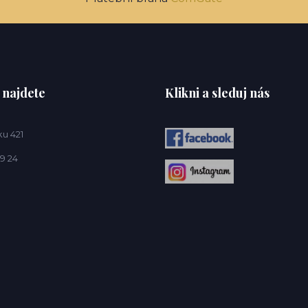
 najdete
Klikni a sleduj nás
u 421
9 24