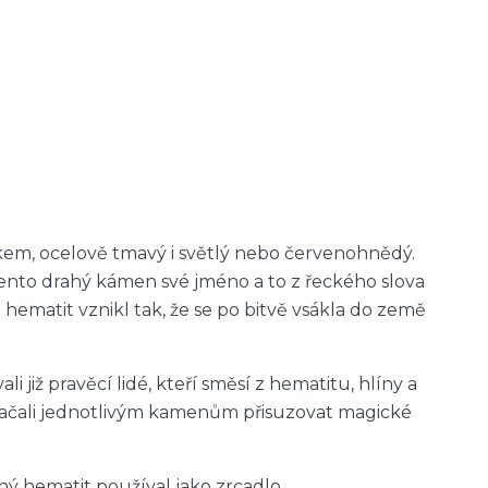
kem, ocelově tmavý i světlý nebo červenohnědý.
nto drahý kámen své jméno a to z řeckého slova
e hematit vznikl tak, že se po bitvě vsákla do země
i již pravěcí lidé, kteří směsí z hematitu, hlíny a
é začali jednotlivým kamenům přisuzovat magické
ý hematit používal jako zrcadlo.