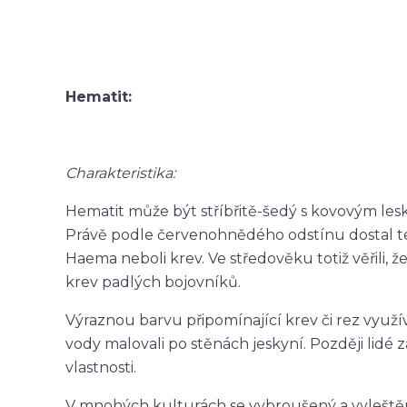
Hematit:
Charakteristika:
Hematit může být stříbřitě-šedý s kovovým les
Právě podle červenohnědého odstínu dostal te
Haema neboli krev. Ve středověku totiž věřili, ž
krev padlých bojovníků.
Výraznou barvu připomínající krev či rez využíval
vody malovali po stěnách jeskyní. Později lid
vlastnosti.
V mnohých kulturách se vybroušený a vyleštěn