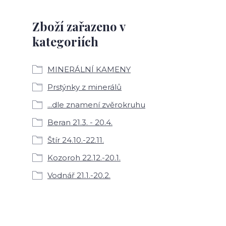
Zboží zařazeno v
kategoriích
MINERÁLNÍ KAMENY
Prstýnky z minerálů
...dle znamení zvěrokruhu
Beran 21.3. - 20.4.
Štír 24.10.-22.11.
Kozoroh 22.12.-20.1.
Vodnář 21.1.-20.2.