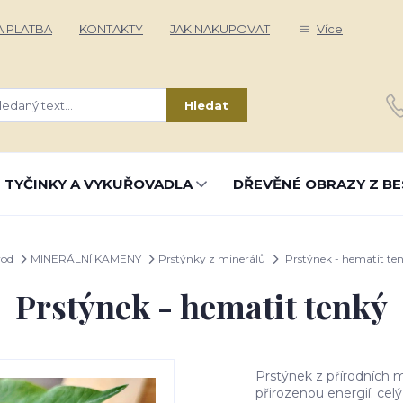
 PLATBA
KONTAKTY
JAK NAKUPOVAT
Více
Hledat
 TYČINKY A VYKUŘOVADLA
DŘEVĚNÉ OBRAZY Z BE
od
MINERÁLNÍ KAMENY
Prstýnky z minerálů
Prstýnek - hematit te
Prstýnek - hematit tenký
Prstýnek z přírodních m
přirozenou energií.
celý