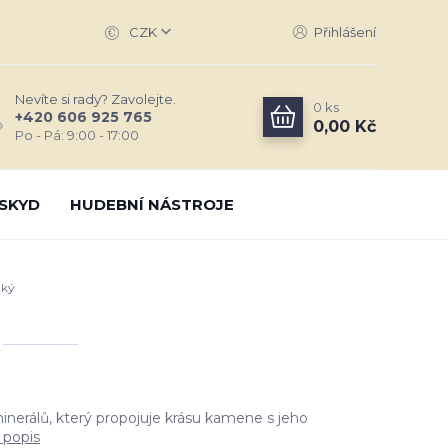
CZK
Přihlášení
Nevíte si rady? Zavolejte.
0
ks
+420 606 925 765
0,00 Kč
Po - Pá: 9:00 - 17:00
SKYD
HUDEBNÍ NÁSTROJE
nký
inerálů, který propojuje krásu kamene s jeho
 popis