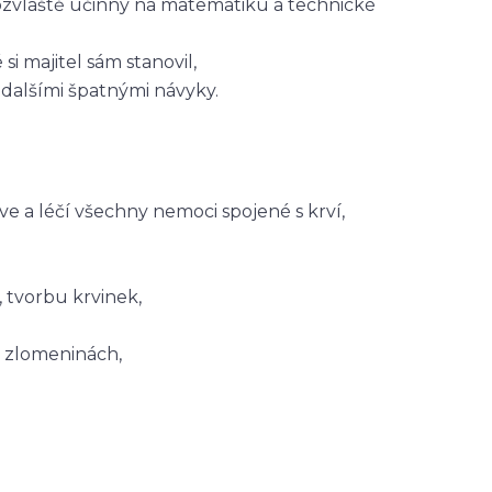
obzvláště účinný na matematiku a technické
 majitel sám stanovil,
dalšími špatnými návyky.
ve a léčí všechny nemoci spojené s krví,
, tvorbu krvinek,
i zlomeninách,