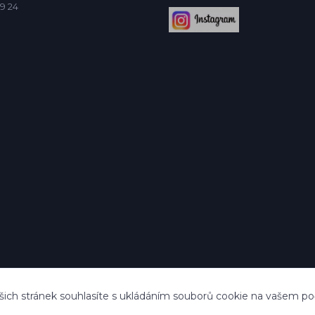
9 24
ich stránek souhlasíte s ukládáním souborů cookie na vašem počít