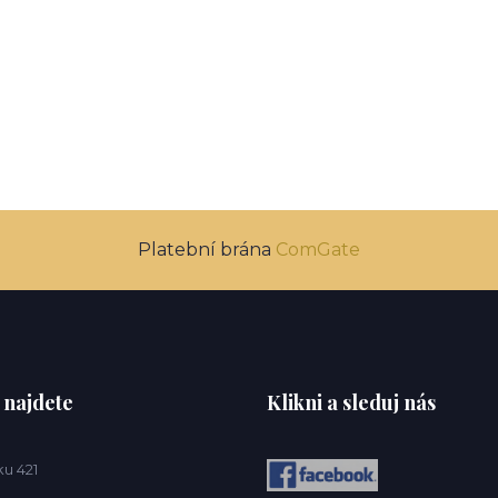
Platební brána
ComGate
 najdete
Klikni a sleduj nás
u 421