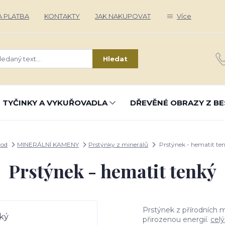
 PLATBA
KONTAKTY
JAK NAKUPOVAT
Více
Hledat
 TYČINKY A VYKUŘOVADLA
DŘEVĚNÉ OBRAZY Z BE
od
MINERÁLNÍ KAMENY
Prstýnky z minerálů
Prstýnek - hematit te
Prstýnek - hematit tenký
Prstýnek z přírodních m
přirozenou energií.
celý