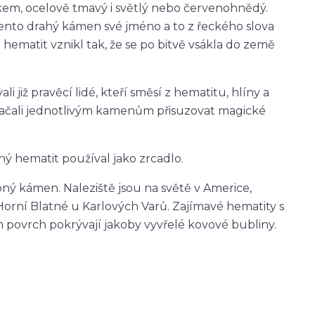
kem, ocelově tmavý i světlý nebo červenohnědý.
nto drahý kámen své jméno a to z řeckého slova
e hematit vznikl tak, že se po bitvě vsákla do země
i již pravěcí lidé, kteří směsí z hematitu, hlíny a
é začali jednotlivým kamenům přisuzovat magické
ý hematit používal jako zrcadlo.
ý kámen. Naleziště jsou na světě v Americe,
 Horní Blatné u Karlových Varů. Zajímavé hematity s
 povrch pokrývají jakoby vyvřelé kovové bubliny.