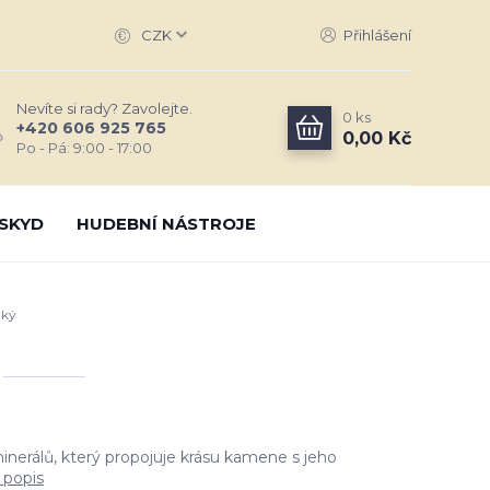
CZK
Přihlášení
Nevíte si rady? Zavolejte.
0
ks
+420 606 925 765
0,00 Kč
Po - Pá: 9:00 - 17:00
SKYD
HUDEBNÍ NÁSTROJE
nký
inerálů, který propojuje krásu kamene s jeho
 popis