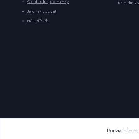
Obchodní podmínky
Krmelín 73
Jak nakupovat
Náš příběh
Používáním naš