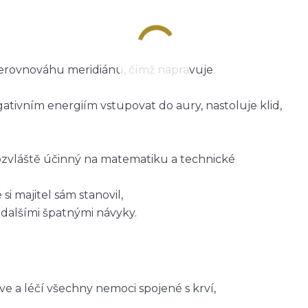
 nerovnováhu meridiánu, čímž napravuje
ativním energiím vstupovat do aury, nastoluje klid,
obzvláště účinný na matematiku a technické
 majitel sám stanovil,
dalšími špatnými návyky.
ve a léčí všechny nemoci spojené s krví,