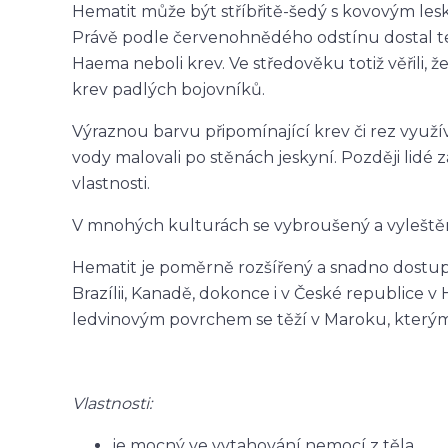
Hematit může být stříbřitě-šedý s kovovým les
Právě podle červenohnědého odstínu dostal te
Haema neboli krev. Ve středověku totiž věřili, ž
krev padlých bojovníků.
Výraznou barvu připomínající krev či rez využíval
vody malovali po stěnách jeskyní. Později lid
vlastnosti.
V mnohých kulturách se vybroušený a vyleštěn
Hematit je poměrně rozšířený a snadno dostupn
Brazílii, Kanadě, dokonce i v České republice v
ledvinovým povrchem se těží v Maroku, kterým
Vlastnosti:
je mocný ve vytahování nemocí z těla,