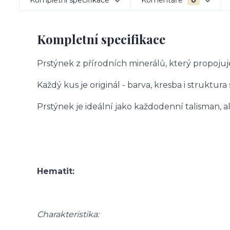
Kompletní specifikace
Komentáře
0
Kompletní specifikace
Prstýnek z přírodních minerálů, který propojuj
Každý kus je originál - barva, kresba i struktura
Prstýnek je ideální jako každodenní talisman, 
Hematit:
Charakteristika: