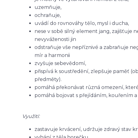
uzemňuje,
ochraňuje,
uvádí do rovnováhy tělo, mysl i ducha,
nese v sobě silný element jang, zajišťuje
nevyváženosti jin
odstraňuje vše nepříznivé a zabraňuje neg
mír a harmonii
zvyšuje sebevědomí,
přispívá k soustředění, zlepšuje paměť (
předměty).
pomáhá překonávat různá omezení, které si
pomáhá bojovat s přejídáním, kouřením a 
Využití:
zastavuje krvácení, udržuje zdravý stav kr
vyhání z těla horečku,