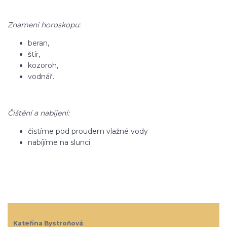
Znamení horoskopu:
beran,
štír,
kozoroh,
vodnář.
Čištění a nabíjení:
čistíme pod proudem vlažné vody
nabíjíme na slunci
Kateřina Bystroňová