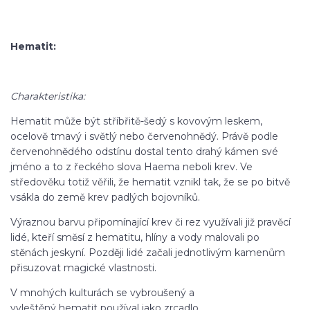
Hematit:
Charakteristika:
Hematit může být stříbřitě-šedý s kovovým leskem,
ocelově tmavý i světlý nebo červenohnědý. Právě podle
červenohnědého odstínu dostal tento drahý kámen své
jméno a to z řeckého slova Haema neboli krev. Ve
středověku totiž věřili, že hematit vznikl tak, že se po bitvě
vsákla do země krev padlých bojovníků.
Výraznou barvu připomínající krev či rez využívali již pravěcí
lidé, kteří směsí z hematitu, hlíny a vody malovali po
stěnách jeskyní. Později lidé začali jednotlivým kamenům
přisuzovat magické vlastnosti.
V mnohých kulturách se vybroušený a
vyleštěný hematit používal jako zrcadlo.