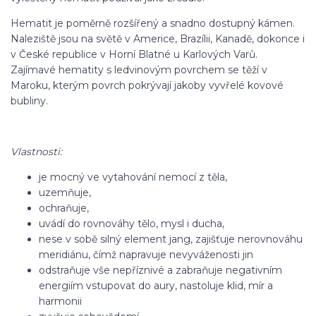
Hematit je poměrně rozšířený a snadno dostupný kámen.
Naleziště jsou na světě v Americe, Brazílii, Kanadě, dokonce i
v České republice v Horní Blatné u Karlových Varů.
Zajímavé hematity s ledvinovým povrchem se těží v
Maroku, kterým povrch pokrývají jakoby vyvřelé kovové
bubliny.
Vlastnosti:
je mocný ve vytahování nemocí z těla,
uzemňuje,
ochraňuje,
uvádí do rovnováhy tělo, mysl i ducha,
nese v sobě silný element jang, zajišťuje nerovnováhu
meridiánu, čímž napravuje nevyváženosti jin
odstraňuje vše nepříznivé a zabraňuje negativním
energiím vstupovat do aury, nastoluje klid, mír a
harmonii