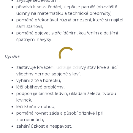
zvyšuje sebevědomí,
přispívá k soustředění, zlepšuje paměť (obzvláště
účinný na matematiku a technické předměty).
pomáhá překonávat různá omezení, které si majitel
sám stanovil,
pomáhá bojovat s přejídáním, kouřením a dalšími
špatnými návyky.
Využití:
zastavuje krvácení, udržuje zdravý stav krve a léčí
všechny nemoci spojené s krví,
vyhání z těla horečku,
léčí oběhové problémy,
podporuje činnost ledvin, ukládání železa, tvorbu
krvinek,
léčí křeče v nohou,
pomáhá rovnat záda a působí příznivě i při
zlomeninách,
zahání úzkost a nespavost.