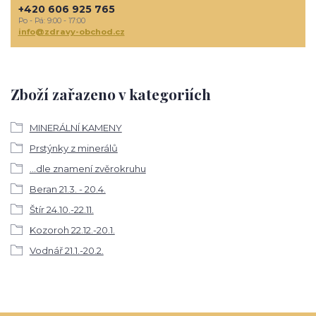
+420 606 925 765
Po - Pá: 9:00 - 17:00
info@zdravy-obchod.cz
Zboží zařazeno v kategoriích
MINERÁLNÍ KAMENY
Prstýnky z minerálů
...dle znamení zvěrokruhu
Beran 21.3. - 20.4.
Štír 24.10.-22.11.
Kozoroh 22.12.-20.1.
Vodnář 21.1.-20.2.