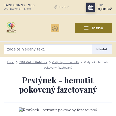
+420 606 925 765
0
ks
CZK
0,00 Kč
Po - Pá: 9:00 - 17:00
Menu
Hledat
Úvod
MINERÁLNÍ KAMENY
Prstýnky z minerálů
Prstýnek - hematit
pokovený fazetovaný
Prstýnek - hematit
pokovený fazetovaný