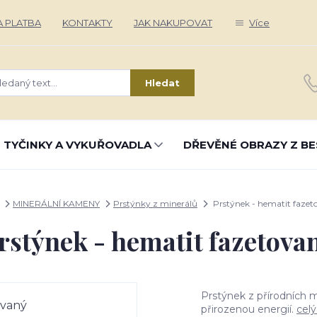
 PLATBA
KONTAKTY
JAK NAKUPOVAT
Více
Hledat
 TYČINKY A VYKUŘOVADLA
DŘEVĚNÉ OBRAZY Z BE
MINERÁLNÍ KAMENY
Prstýnky z minerálů
Prstýnek - hematit fazet
rstýnek - hematit fazetova
Prstýnek z přírodních m
přirozenou energií.
celý