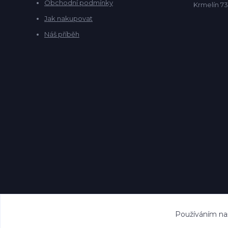
Obchodní podmínky
Krmelín 73
Jak nakupovat
Náš příběh
Používáním naš