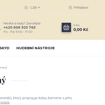
CZK
Přihlášení
Nevíte si rady? Zavolejte.
0
ks
+420 606 925 765
0,00 Kč
Po - Pá: 9:00 - 17:00
SKYD
HUDEBNÍ NÁSTROJE
ovaný
ný
inerálů, který propojuje krásu kamene s jeho
 popis