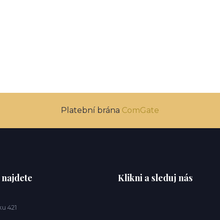
Platební brána
ComGate
 najdete
Klikni a sleduj nás
u 421