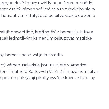
kem, ocelově tmavý i světlý nebo červenohnědý.
nto drahý kámen své jméno a to z řeckého slova
e hematit vznikl tak, že se po bitvě vsákla do země
i již pravěcí lidé, kteří směsí z hematitu, hlíny a
é začali jednotlivým kamenům přisuzovat magické
ý hematit používal jako zrcadlo.
ý kámen. Naleziště jsou na světě v Americe,
 Horní Blatné u Karlových Varů. Zajímavé hematity s
 povrch pokrývají jakoby vyvřelé kovové bubliny.