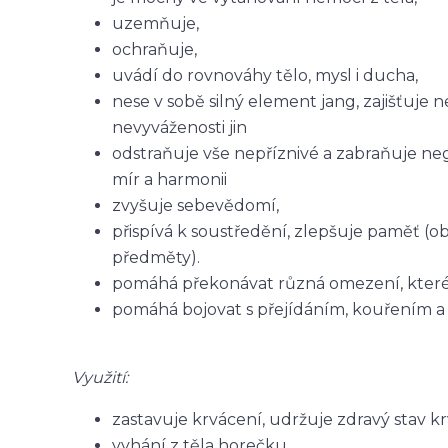
uzemňuje,
ochraňuje,
uvádí do rovnováhy tělo, mysl i ducha,
nese v sobě silný element jang, zajišťuje
nevyváženosti jin
odstraňuje vše nepříznivé a zabraňuje neg
mír a harmonii
zvyšuje sebevědomí,
přispívá k soustředění, zlepšuje paměť (
předměty).
pomáhá překonávat různá omezení, které si
pomáhá bojovat s přejídáním, kouřením a 
Využití:
zastavuje krvácení, udržuje zdravý stav kr
vyhání z těla horečku,