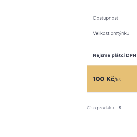
Dostupnost
Velikost prstýnku
Nejsme plátci DPH
100 Kč
/
ks
Číslo produktu:
5