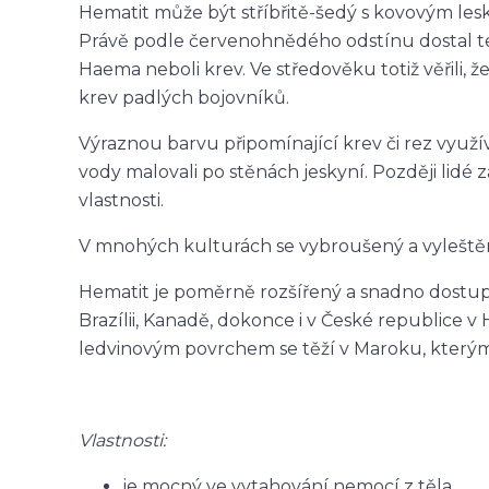
Hematit může být stříbřitě-šedý s kovovým les
Právě podle červenohnědého odstínu dostal te
Haema neboli krev. Ve středověku totiž věřili, ž
krev padlých bojovníků.
Výraznou barvu připomínající krev či rez využíval
vody malovali po stěnách jeskyní. Později lid
vlastnosti.
V mnohých kulturách se vybroušený a vyleštěn
Hematit je poměrně rozšířený a snadno dostupn
Brazílii, Kanadě, dokonce i v České republice v
ledvinovým povrchem se těží v Maroku, kterým
Vlastnosti:
je mocný ve vytahování nemocí z těla,