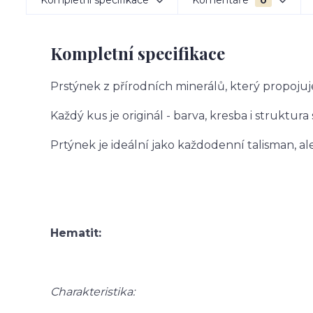
Kompletní specifikace
Komentáře
0
Kompletní specifikace
Prstýnek z přírodních minerálů, který propojuj
Každý kus je originál - barva, kresba i struktura
Prtýnek je ideální jako každodenní talisman, a
Hematit:
Charakteristika: