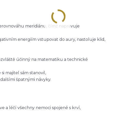
 nerovnováhu meridiánu, čímž napravuje
ativním energiím vstupovat do aury, nastoluje klid,
obzvláště účinný na matematiku a technické
 majitel sám stanovil,
dalšími špatnými návyky.
ve a léčí všechny nemoci spojené s krví,