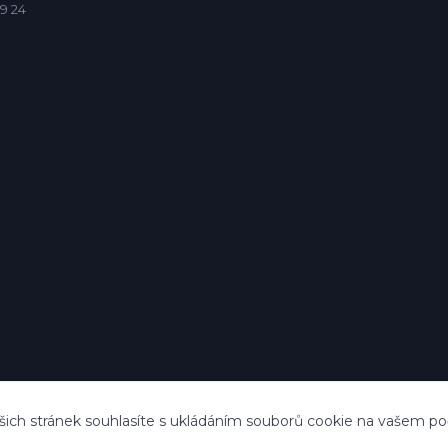
9 24
ich stránek souhlasíte s ukládáním souborů cookie na vašem počít