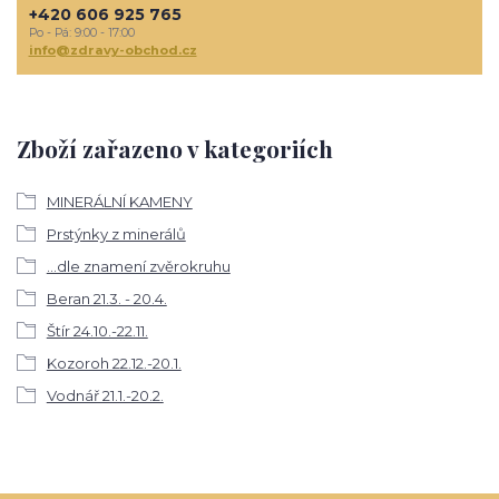
+420 606 925 765
Po - Pá: 9:00 - 17:00
info@zdravy-obchod.cz
Zboží zařazeno v kategoriích
MINERÁLNÍ KAMENY
Prstýnky z minerálů
...dle znamení zvěrokruhu
Beran 21.3. - 20.4.
Štír 24.10.-22.11.
Kozoroh 22.12.-20.1.
Vodnář 21.1.-20.2.