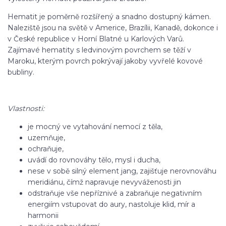
Hematit je poměrně rozšířený a snadno dostupný kámen.
Naleziště jsou na světě v Americe, Brazílii, Kanadě, dokonce i
v České republice v Horní Blatné u Karlových Varů.
Zajímavé hematity s ledvinovým povrchem se těží v
Maroku, kterým povrch pokrývají jakoby vyvřelé kovové
bubliny.
Vlastnosti:
je mocný ve vytahování nemocí z těla,
uzemňuje,
ochraňuje,
uvádí do rovnováhy tělo, mysl i ducha,
nese v sobě silný element jang, zajišťuje nerovnováhu
meridiánu, čímž napravuje nevyváženosti jin
odstraňuje vše nepříznivé a zabraňuje negativním
energiím vstupovat do aury, nastoluje klid, mír a
harmonii