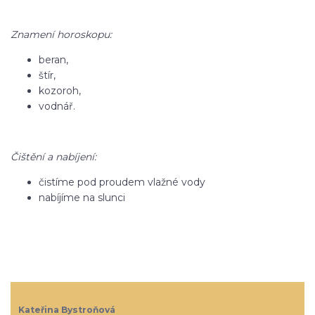
Znamení horoskopu:
beran,
štír,
kozoroh,
vodnář.
Čištění a nabíjení:
čistíme pod proudem vlažné vody
nabíjíme na slunci
Kateřina Bystroňová