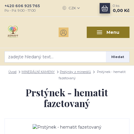
+420 606 925 765
0
ks
CZK
0,00 Kč
Po - Pá: 9:00 - 17:00
Menu
Hledat
Úvod
MINERÁLNÍ KAMENY
Prstýnky z minerálů
Prstýnek - hematit
fazetovaný
Prstýnek - hematit
fazetovaný