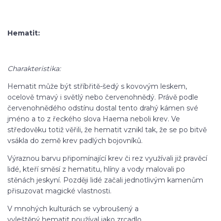
Hematit:
Charakteristika:
Hematit může být stříbřitě-šedý s kovovým leskem,
ocelově tmavý i světlý nebo červenohnědý. Právě podle
červenohnědého odstínu dostal tento drahý kámen své
jméno a to z řeckého slova Haema neboli krev. Ve
středověku totiž věřili, že hematit vznikl tak, že se po bitvě
vsákla do země krev padlých bojovníků.
Výraznou barvu připomínající krev či rez využívali již pravěcí
lidé, kteří směsí z hematitu, hlíny a vody malovali po
stěnách jeskyní. Později lidé začali jednotlivým kamenům
přisuzovat magické vlastnosti.
V mnohých kulturách se vybroušený a
vyleštěný hematit používal jako zrcadlo.