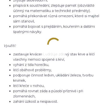
zvyšuje sebevědomí,
přispívá k soustředění, zlepšuje paměť (obzvláště
účinný na matematiku a technické předměty).
pomáhá překonávat různá omezení, které si majitel
sám stanovil,
pomáhá bojovat s přejídáním, kouřením a dalšími
špatnými návyky.
Využití:
zastavuje krvácení, udržuje zdravý stav krve a léčí
všechny nemoci spojené s krví,
vyhání z těla horečku,
léčí oběhové problémy,
podporuje činnost ledvin, ukládání železa, tvorbu
krvinek,
léčí křeče v nohou,
pomáhá rovnat záda a působí příznivě i při
zlomeninách,
zahání úzkost a nespavost.