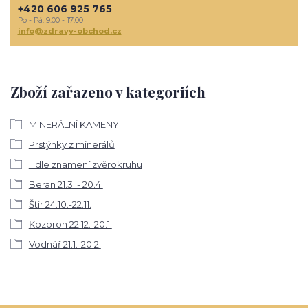
+420 606 925 765
Po - Pá: 9:00 - 17:00
info@zdravy-obchod.cz
Zboží zařazeno v kategoriích
MINERÁLNÍ KAMENY
Prstýnky z minerálů
...dle znamení zvěrokruhu
Beran 21.3. - 20.4.
Štír 24.10.-22.11.
Kozoroh 22.12.-20.1.
Vodnář 21.1.-20.2.