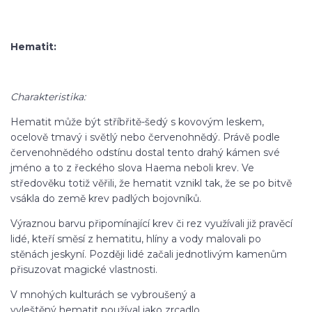
Hematit:
Charakteristika:
Hematit může být stříbřitě-šedý s kovovým leskem,
ocelově tmavý i světlý nebo červenohnědý. Právě podle
červenohnědého odstínu dostal tento drahý kámen své
jméno a to z řeckého slova Haema neboli krev. Ve
středověku totiž věřili, že hematit vznikl tak, že se po bitvě
vsákla do země krev padlých bojovníků.
Výraznou barvu připomínající krev či rez využívali již pravěcí
lidé, kteří směsí z hematitu, hlíny a vody malovali po
stěnách jeskyní. Později lidé začali jednotlivým kamenům
přisuzovat magické vlastnosti.
V mnohých kulturách se vybroušený a
vyleštěný hematit používal jako zrcadlo.