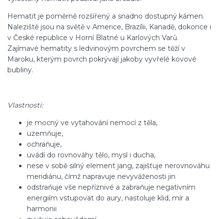
Hematit je poměrně rozšířený a snadno dostupný kámen.
Naleziště jsou na světě v Americe, Brazílii, Kanadě, dokonce i
v České republice v Horní Blatné u Karlových Varů.
Zajímavé hematity s ledvinovým povrchem se těží v
Maroku, kterým povrch pokrývají jakoby vyvřelé kovové
bubliny.
Vlastnosti:
je mocný ve vytahování nemocí z těla,
uzemňuje,
ochraňuje,
uvádí do rovnováhy tělo, mysl i ducha,
nese v sobě silný element jang, zajišťuje nerovnováhu
meridiánu, čímž napravuje nevyváženosti jin
odstraňuje vše nepříznivé a zabraňuje negativním
energiím vstupovat do aury, nastoluje klid, mír a
harmonii