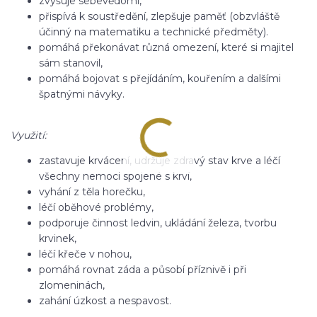
zvyšuje sebevědomí,
přispívá k soustředění, zlepšuje paměť (obzvláště
účinný na matematiku a technické předměty).
pomáhá překonávat různá omezení, které si majitel
sám stanovil,
pomáhá bojovat s přejídáním, kouřením a dalšími
špatnými návyky.
Využití:
zastavuje krvácení, udržuje zdravý stav krve a léčí
všechny nemoci spojené s krví,
vyhání z těla horečku,
léčí oběhové problémy,
podporuje činnost ledvin, ukládání železa, tvorbu
krvinek,
léčí křeče v nohou,
pomáhá rovnat záda a působí příznivě i při
zlomeninách,
zahání úzkost a nespavost.