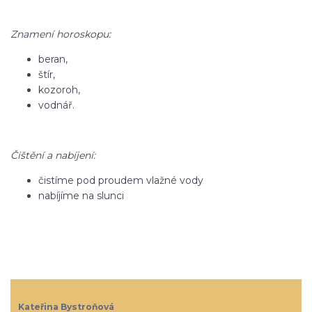
Znamení horoskopu:
beran,
štír,
kozoroh,
vodnář.
Čištění a nabíjení:
čistíme pod proudem vlažné vody
nabíjíme na slunci
Kateřina Bystroňová