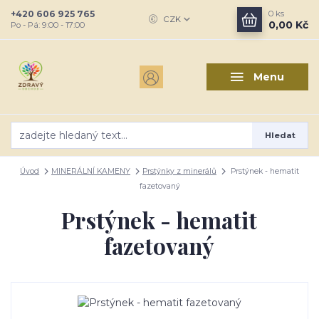
+420 606 925 765
0
ks
CZK
0,00 Kč
Po - Pá: 9:00 - 17:00
Menu
Hledat
Úvod
MINERÁLNÍ KAMENY
Prstýnky z minerálů
Prstýnek - hematit
fazetovaný
Prstýnek - hematit
fazetovaný