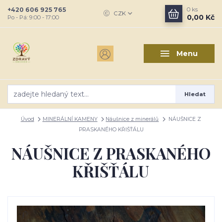
+420 606 925 765
0
ks
CZK
0,00 Kč
Po - Pá: 9:00 - 17:00
Menu
Hledat
Úvod
MINERÁLNÍ KAMENY
Náušnice z minerálů
NÁUŠNICE Z
PRASKANÉHO KŘIŠŤÁLU
NÁUŠNICE Z PRASKANÉHO
KŘIŠŤÁLU