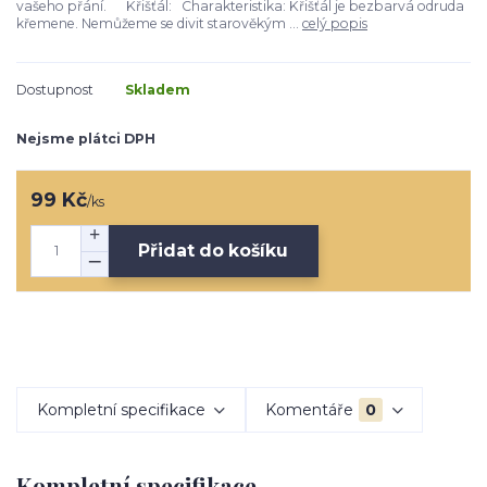
vašeho přání. Křišťál: Charakteristika: Křišťál je bezbarvá odruda
křemene. Nemůžeme se divit starověkým ...
celý popis
Dostupnost
Skladem
Nejsme plátci DPH
99 Kč
/
ks
Přidat do košíku
Kompletní specifikace
Komentáře
0
Kompletní specifikace