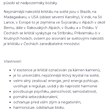
působí až nadpozemsky božsky.
Nejznámější naleziště křišťálu na světě jsou v Brazílii, na
Madagaskaru, v USA (oblast severní Karolíny), V indii, na Srí
Lance, v Evropě to je zejména ve Švýcarsku v Alpách v okolí
Bernu, dále v Rakouských Alpách, v Rusku a v Polsku. V
Čechách se křišťál vyskytuje na Stříbrsku, Příbramsku či v
Krušných horách, ovšem po srovnání se světovými nalezišti
je křišťálu v Čechách zanedbatelné množství.
Vlastnosti:
V esoterice je křišťál označován za kámen kamenů,
je to univerzální, nejúčinnější léčivý krystal na světě,
velmi silný zesilovač energie, jenž energii pohlcuje,
uvolňuje a reguluje, uvádí ji do naprosté harmonie.
povzbuzuje psychiku, jasnozřivost, samostatnost,
pomáhá sebezdokonalení,
ochraňuje před vším zlým a negativním,
harmonizuje, odstraňuje bloky,