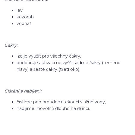
lev
kozoroh
vodnář
Čakry:
lze je využít pro všechny čakry,
podporuje aktivaci nejvyšší sedmé čakry (temeno
hlavy) a šesté čakry (třetí oko)
Čištění a nabíjení:
čistíme pod proudem tekoucí vlažné vody,
nabíjíme libovolně dlouho na slunci.