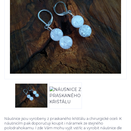
Náušnice jsou vyrobeny z praskaného křišťálu a chirurgické oceli. K
náušnicím pak doporučuji koupit i náramek ze stejného
polodrahokamu. I zde Vám mohu vyjít vstříc a vyrobit náušnice dle