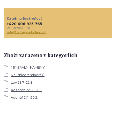
Kateřina Bystroňová
+420 606 925 765
Po - Pá: 9:00 - 17:00
info@zdravy-obchod.cz
Zboží zařazeno v kategoriích
MINERÁLNÍ KAMENY
Náušnice z minerálů
Lev 23.7.-22.8.
Kozoroh 22.12.-20.1.
Vodnář 21.1.-20.2.