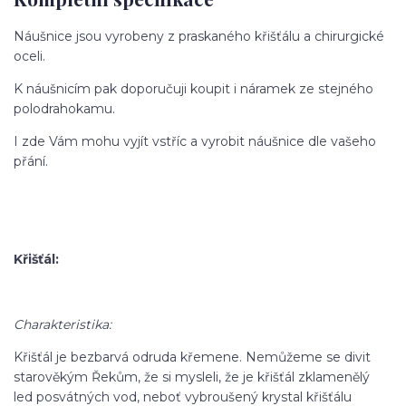
Náušnice jsou vyrobeny z praskaného křišťálu a chirurgické
oceli.
K náušnicím pak doporučuji koupit i náramek ze stejného
polodrahokamu.
I zde Vám mohu vyjít vstříc a vyrobit náušnice dle vašeho
přání.
Křišťál:
Charakteristika:
Křišťál je bezbarvá odruda křemene. Nemůžeme se divit
starověkým Řekům, že si mysleli, že je křišťál zklamenělý
led posvátných vod, neboť vybroušený krystal křišťálu