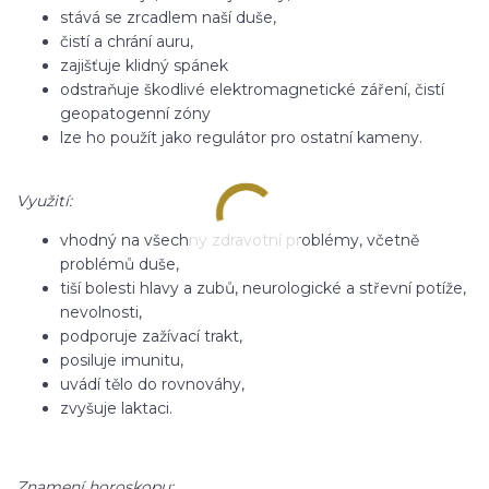
stává se zrcadlem naší duše,
čistí a chrání auru,
zajišťuje klidný spánek
odstraňuje škodlivé elektromagnetické záření, čistí
geopatogenní zóny
lze ho použít jako regulátor pro ostatní kameny.
Využití:
vhodný na všechny zdravotní problémy, včetně
problémů duše,
tiší bolesti hlavy a zubů, neurologické a střevní potíže,
nevolnosti,
podporuje zažívací trakt,
posiluje imunitu,
uvádí tělo do rovnováhy,
zvyšuje laktaci.
Znamení horoskopu: