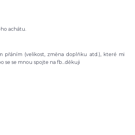
ého achátu.
 přáním (velikost, změna doplňku atd.), které mi
se se mnou spojte na fb...děkuji