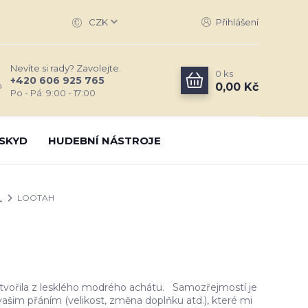
CZK
Přihlášení
Nevíte si rady? Zavolejte.
0
ks
+420 606 925 765
0,00 Kč
Po - Pá: 9:00 - 17:00
SKYD
HUDEBNÍ NÁSTROJE
♏
LOOTAH
tvořila z lesklého modrého achátu. Samozřejmostí je
ašim přáním (velikost, změna doplňku atd.), které mi