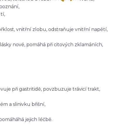
poznání,
tí,
lost, vnitřní zlobu, odstraňuje vnitřní napětí,
lásky nové, pomáhá při citových zklamáních,
e při gastritidě, povzbuzuje trávicí trakt,
ém a slinivku břišní,
pomáháhá jejich léčbě.