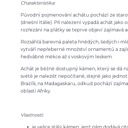
Charakteristika:
Původní pojmenování achátu pochází ze starověk
(dnešní Itálie). Při nalezení vypadá achát jako
rozřezání na plátky se teprve objeví zajímavá 
Rozsáhlá barevná paleta hnědých, šedých i ml
vytváří nepřeberné množství ornamentů a zají
hedvábně měkce až s voskovým leskem.
Achát je běžně dostupný kámen, který se dá nal
světě je nalezišť nepočítaně, stejně jako jedno
Brazílii, na Madagaskaru, odkud pochází zajím
oblastí Afriky.
Vlastnosti:
je velice stálý kámen, jenž nám dodává c