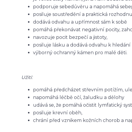
podporuje sebedůvěru a napomáhá sebe
posiluje soustředění a praktická rozhodnu
dodává odvahu a upřímnost sám k sobě
pomáhá překonávat negativní pocity, zahořk
navozuje pocit bezpečí a jistoty,
posiluje lásku a dodává odvahu k hledání 
výborný ochranný kámen pro malé děti.
Užití:
pomáhá předcházet střevním potížím, ulevuj
napomáhá léčbě očí, žaludku a dělohy
udává se, že pomáhá očistit lymfatický syst
posiluje krevní oběh,
chrání před vznikem kožních chorob a na