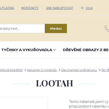
 PLATBA
KONTAKTY
JAK NAKUPOVAT
Více
Hledat
 TYČINKY A VYKUŘOVADLA
DŘEVĚNÉ OBRAZY Z BE
ERÁLNÍ KAMENY
Náramky z minerálů
Dle znamení zvěrokruhu
Štír 
LOOTAH
Tento náramek jsem vy
přizpůsobení náramku v