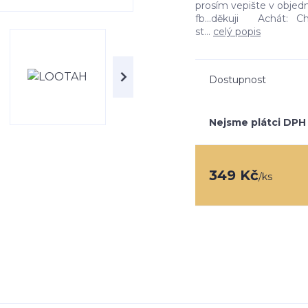
prosím vepište v obje
fb...děkuji Achát: Cha
st...
celý popis
Dostupnost
Nejsme plátci DPH
349 Kč
/
ks