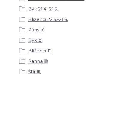
Býk 21.4.-21.5.
Blíženci 22.5.-21.6.
Pánské
Býk ♉
Blíženci ♊
Panna ♍
Štír ♏