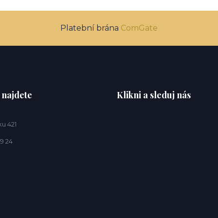
Platební brána
ComGate
 najdete
Klikni a sleduj nás
u 421
9 24