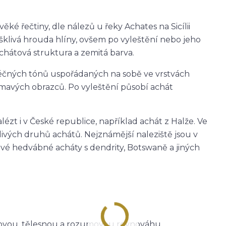
é řečtiny, dle nálezů u řeky Achates na Sicílii
 ošklivá hrouda hlíny, ovšem po vyleštění nebo jeho
achátová struktura a zemitá barva.
éčných tónů uspořádaných na sobě ve vrstvách
mavých obrazců. Po vyleštění působí achát
ézt i v České republice, například achát z Halže. Ve
tlivých druhů achátů. Nejznámější naleziště jsou v
avé hedvábné acháty s dendrity, Botswaně a jiných
itovou, tělesnou a rozumovou rovnováhu,