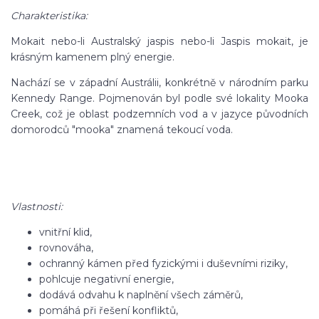
Charakteristika:
Mokait nebo-li Australský jaspis nebo-li Jaspis mokait, je
krásným kamenem plný energie.
Nachází se v západní Austrálii, konkrétně v národním parku
Kennedy Range. Pojmenován byl podle své lokality Mooka
Creek, což je oblast podzemních vod a v jazyce původních
domorodců "mooka" znamená tekoucí voda.
Vlastnosti:
vnitřní klid,
rovnováha,
ochranný kámen před fyzickými i duševními riziky,
pohlcuje negativní energie,
dodává odvahu k naplnění všech záměrů,
pomáhá při řešení konfliktů,