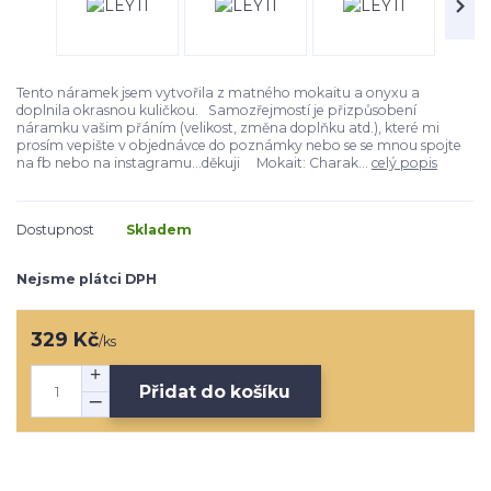
Tento náramek jsem vytvořila z matného mokaitu a onyxu a
doplnila okrasnou kuličkou. Samozřejmostí je přizpůsobení
náramku vašim přáním (velikost, změna doplňku atd.), které mi
prosím vepište v objednávce do poznámky nebo se se mnou spojte
na fb nebo na instagramu...děkuji Mokait: Charak...
celý popis
Dostupnost
Skladem
Nejsme plátci DPH
329 Kč
/
ks
Přidat do košíku