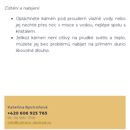
Čištění a nabíjení:
Opláchněte kámen pod proudem vlažné vody nebo
jej nechte přes noc v misce s vodou, nejlépe spolu s
křišťálem.
Jelikož kámen není citlivý na prudké světlo a teplo,
můžete jej bez problémů nabíjet na přímém slunci
libovolně dlouho.
Kateřina Bystroňová
+420 606 925 765
Po - Pá: 9:00 - 17:00
info@zdravy-obchod.cz