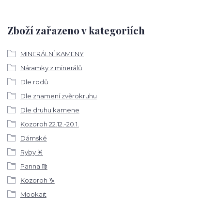
Zboží zařazeno v kategoriích
MINERÁLNÍ KAMENY
Náramky z minerálů
Dle rodů
Dle znamení zvěrokruhu
Dle druhu kamene
Kozoroh 22.12.-20.1.
Dámské
Ryby ♓
Panna ♍
Kozoroh ♑
Mookait