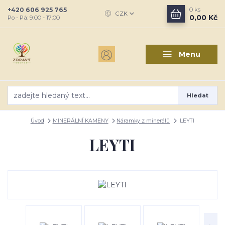
+420 606 925 765
0
ks
CZK
0,00 Kč
Po - Pá: 9:00 - 17:00
Menu
Hledat
Úvod
MINERÁLNÍ KAMENY
Náramky z minerálů
LEYTI
LEYTI