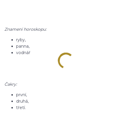
Znamení horoskopu:
ryby,
panna,
vodnář
Čakry:
první,
druhá,
třetí.