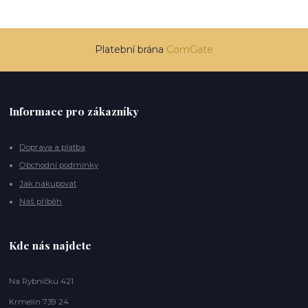
Platební brána
ComGate
Informace pro zákazníky
Doprava a platba
Obchodní podmínky
Jak nakupovat
Náš příběh
Kde nás najdete
Na Rybníčku 421
Krmelín 739 24