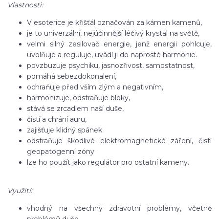
Vlastnosti:
V esoterice je křišťál označován za kámen kamenů,
je to univerzální, nejúčinnější léčivý krystal na světě,
velmi silný zesilovač energie, jenž energii pohlcuje,
uvolňuje a reguluje, uvádí ji do naprosté harmonie.
povzbuzuje psychiku, jasnozřivost, samostatnost,
pomáhá sebezdokonalení,
ochraňuje před vším zlým a negativním,
harmonizuje, odstraňuje bloky,
stává se zrcadlem naší duše,
čistí a chrání auru,
zajišťuje klidný spánek
odstraňuje škodlivé elektromagnetické záření, čistí
geopatogenní zóny
lze ho použít jako regulátor pro ostatní kameny.
Využití:
vhodný na všechny zdravotní problémy, včetně