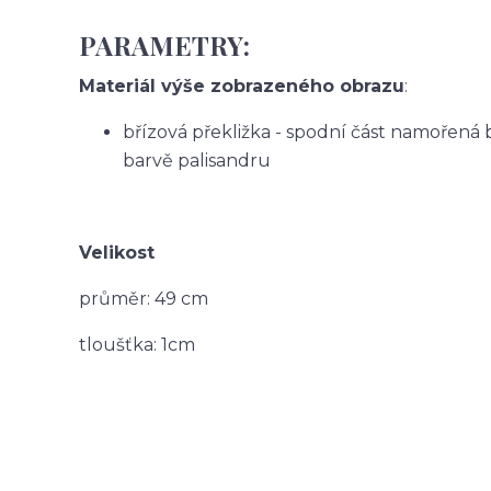
PARAMETRY:
Materiál výše zobrazeného obrazu
:
břízová překližka - spodní část namořená
barvě palisandru
Velikost
průměr: 49 cm
tloušťka: 1cm