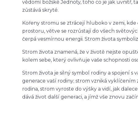
vědomí božské Jednoty, toho co je jak uvnitř, tak
zůstává skryté.
Kořeny stromu se ztrácejí hluboko v zemi, kde č
prostoru, větve se rozrůstají do všech světov
čerpá vesmírnou energii. Strom života symbolizu
Strom života znamená, že v životě nejste opušt
kolem sebe, který ovlivňuje vaše schopnosti os
Strom života je silný symbol rodiny a spojení s
generace vaší rodiny; strom vzniká vyklíčením z
rodina, strom vyroste do výšky a vidí, jak dalec
dává život další generaci, a jímž vše znovu začí