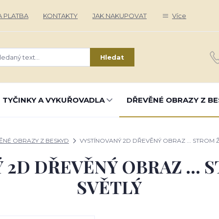
 PLATBA
KONTAKTY
JAK NAKUPOVAT
Více
Hledat
 TYČINKY A VYKUŘOVADLA
DŘEVĚNÉ OBRAZY Z BE
ĚNÉ OBRAZY Z BESKYD
VYSTÍNOVANÝ 2D DŘEVĚNÝ OBRAZ ... STROM Ž
 2D DŘEVĚNÝ OBRAZ ... 
SVĚTLÝ