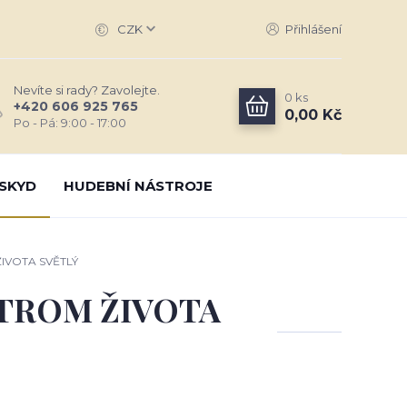
CZK
Přihlášení
Nevíte si rady? Zavolejte.
0
ks
+420 606 925 765
0,00 Kč
Po - Pá: 9:00 - 17:00
SKYD
HUDEBNÍ NÁSTROJE
IVOTA SVĚTLÝ
STROM ŽIVOTA