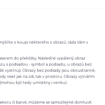
mýšlíte o koupi některého z obrazů, ráda Vám v
easerem do překližky. Následně vypálený obraz
zu s podsadou - symbol a podsadu, u obrazů bez
dě vystínuji. Obrazy bez podsady jsou oboustranné,
y viset jak na zdi, tak v prostoru. Obrazy vytvářím
r (mohou být tedy umístěny i venku).
m dekoru či barvě, můžeme se samozřejmě domluvit.