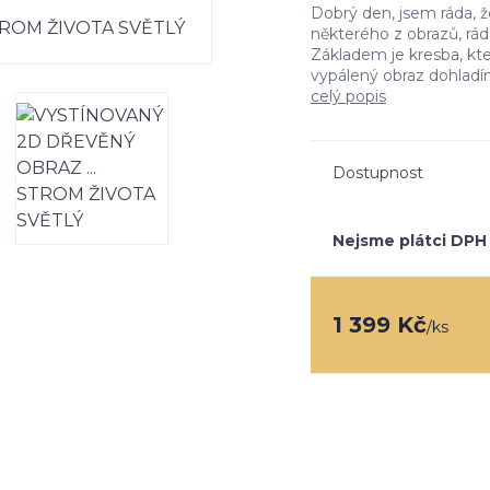
Dobrý den, jsem ráda, ž
některého z obrazů, ráda
Základem je kresba, kte
vypálený obraz dohladí
celý popis
Dostupnost
Nejsme plátci DPH
1 399 Kč
/
ks