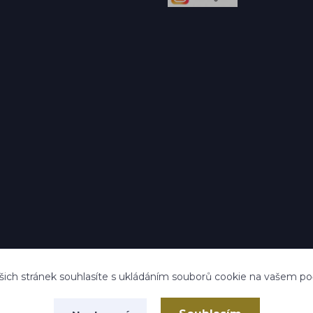
ich stránek souhlasíte s ukládáním souborů cookie na vašem počít