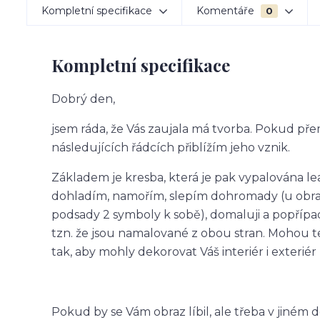
Kompletní specifikace
Komentáře
0
Kompletní specifikace
Dobrý den,
jsem ráda, že Vás zaujala má tvorba. Pokud pře
následujících řádcích přiblížím jeho vznik.
Základem je kresba, která je pak vypalována l
dohladím, namořím, slepím dohromady (u obra
podsady 2 symboly k sobě), domaluji a popřípa
tzn. že jsou namalované z obou stran. Mohou ted
tak, aby mohly dekorovat Váš interiér i exterié
Pokud by se Vám obraz líbil, ale třeba v jiné