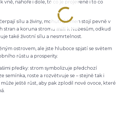
 vně, nahoře i dole, to co je projevené i to co
erpají sílu a živiny, mohutný kmen stojí pevně v
ých stran a koruna stromu míří k Nebesům, odkud
je také životní sílu a nesmrtelnost.
ěným ostrovem, ale jste hluboce spjatí se světem
obního růstu a prosperity.
 vašimi předky: strom symbolizuje předchozí
e semínka, roste a rozvětvuje se – stejně tak i
e může ještě růst, aby pak zplodil nové ovoce, které
ná.