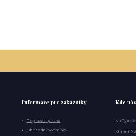
Informace pro zákazníky
Kde nás
Doprava a platba
Na Rybníčk
Obchodní podmínky
Krmelín 73