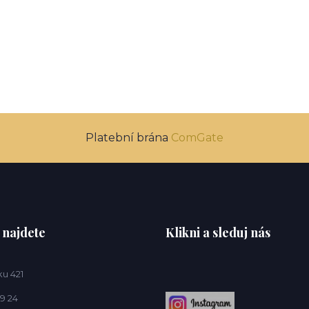
Platební brána
ComGate
 najdete
Klikni a sleduj nás
u 421
9 24