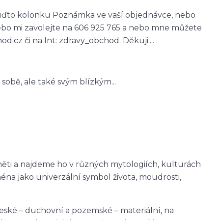
buďto kolonku Poznámka ve vaší objednávce, nebo
ebo mi zavolejte na 606 925 765 a nebo mne můžete
.cz či na Int: zdravy_obchod. Děkuji....
obě, ale také svým blízkým...
ěti a najdeme ho v různých mytologiích, kulturách
éna jako univerzální symbol života, moudrosti,
eské – duchovní a pozemské – materiální, na