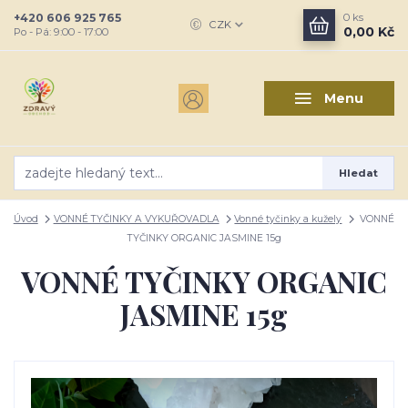
+420 606 925 765
0
ks
CZK
0,00 Kč
Po - Pá: 9:00 - 17:00
Menu
Hledat
Úvod
VONNÉ TYČINKY A VYKUŘOVADLA
Vonné tyčinky a kužely
VONNÉ
TYČINKY ORGANIC JASMINE 15g
VONNÉ TYČINKY ORGANIC
JASMINE 15g