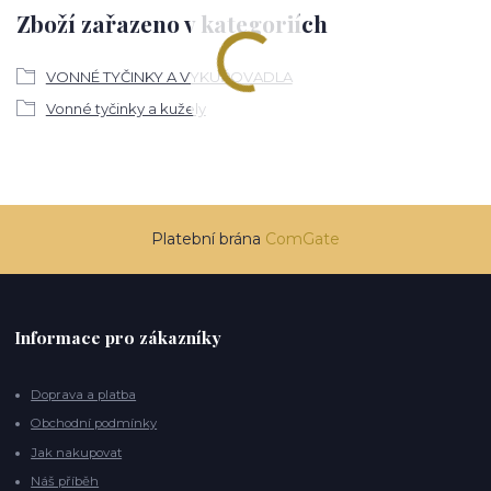
Zboží zařazeno v kategoriích
VONNÉ TYČINKY A VYKUŘOVADLA
Vonné tyčinky a kužely
Platební brána
ComGate
Informace pro zákazníky
Doprava a platba
Obchodní podmínky
Jak nakupovat
Náš příběh