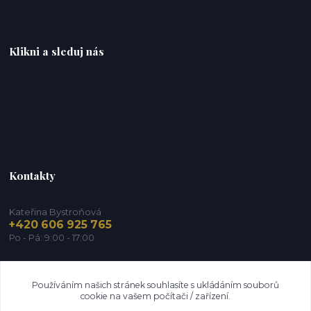
Klikni a sleduj nás
Kontakty
Kateřina Bystroňová
+420 606 925 765
Po - Pá: 9:00 - 17:00
info@zdravy-obchod.cz
Používáním našich stránek souhlasíte s ukládáním souborů
cookie na vašem počítači / zařízení.