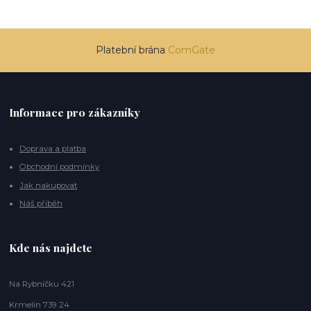
Platební brána
ComGate
Informace pro zákazníky
Doprava a platba
Obchodní podmínky
Jak nakupovat
Náš příběh
Kde nás najdete
Na Rybníčku 421
Krmelín 739 24