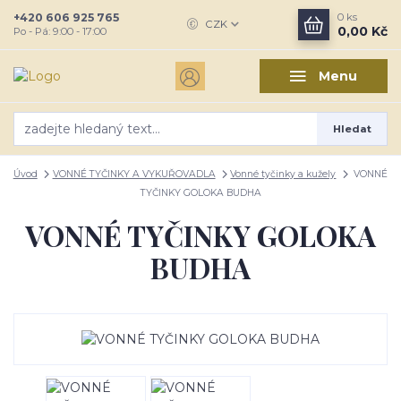
+420 606 925 765
0
ks
CZK
0,00 Kč
Po - Pá: 9:00 - 17:00
Menu
Hledat
Úvod
VONNÉ TYČINKY A VYKUŘOVADLA
Vonné tyčinky a kužely
VONNÉ
TYČINKY GOLOKA BUDHA
VONNÉ TYČINKY GOLOKA
BUDHA