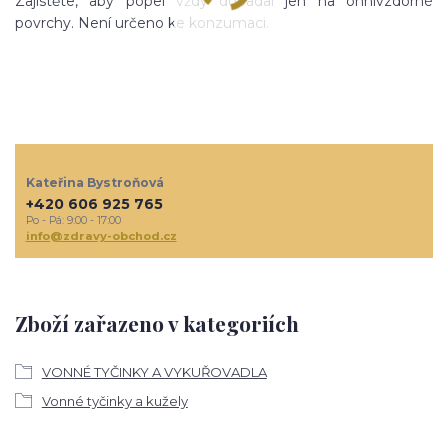
Zajistěte, aby popel vždy dopadal jen na ohnivzdorné
povrchy. Není určeno ke konzumaci.
Kateřina Bystroňová
+420 606 925 765
Po - Pá: 9:00 - 17:00
info@zdravy-obchod.cz
Zboží zařazeno v kategoriích
VONNÉ TYČINKY A VYKUŘOVADLA
Vonné tyčinky a kužely