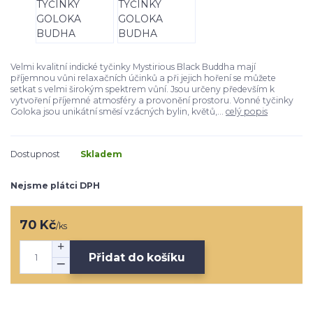
Velmi kvalitní indické tyčinky Mystirious Black Buddha mají
příjemnou vůni relaxačních účinků a při jejich hoření se můžete
setkat s velmi širokým spektrem vůní. Jsou určeny především k
vytvoření příjemné atmosféry a provonění prostoru. Vonné tyčinky
Goloka jsou unikátní směsí vzácných bylin, květů,...
celý popis
Dostupnost
Skladem
Nejsme plátci DPH
70 Kč
/
ks
Přidat do košíku