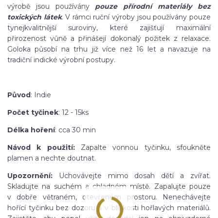
výrobě jsou používány
pouze přírodní materiály bez
toxických látek
. V rámci ruční výroby jsou používány pouze
ty
nejkvalitnější suroviny, které zajišťují maximální
přirozenost vůně a přinášejí dokonalý požitek z relaxace.
Goloka působí na trhu již více než 16 let a navazuje na
tradiční indické výrobní postupy.
Původ
: Indie
Počet tyčinek
: 12 - 15ks
Délka hoření
: cca 30 min
Návod k použití:
Zapalte vonnou tyčinku, sfoukněte
plamen a nechte doutnat.
Upozornění:
Uchovávejte mimo dosah dětí a zvířat.
Skladujte na suchém a chladném místě. Zapalujte pouze
v dobře větraném, otevřeném prostoru. Nenechávejte
hořící tyčinku bez dozoru a v blízkosti hořlavých materiálů.