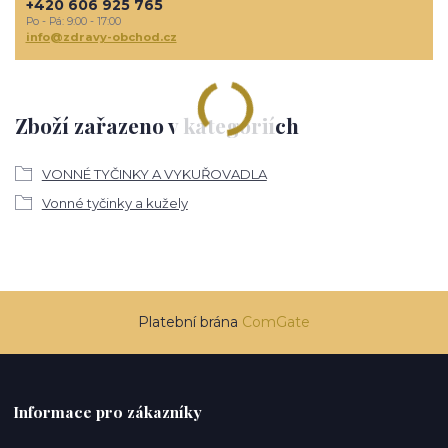
+420 606 925 765
Po - Pá: 9:00 - 17:00
info@zdravy-obchod.cz
Zboží zařazeno v kategoriích
VONNÉ TYČINKY A VYKUŘOVADLA
Vonné tyčinky a kužely
Platební brána
ComGate
Informace pro zákazníky