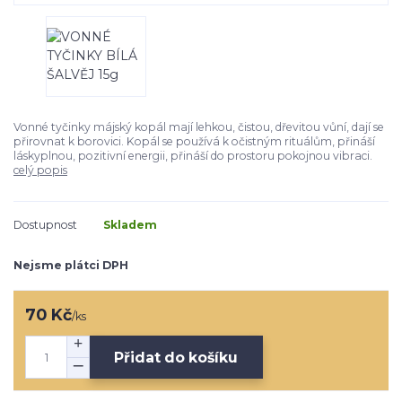
Vonné tyčinky májský kopál mají lehkou, čistou, dřevitou vůní, dají se
přirovnat k borovici. Kopál se používá k očistným rituálům, přináší
láskyplnou, pozitivní energii, přináší do prostoru pokojnou vibraci.
celý popis
Dostupnost
Skladem
Nejsme plátci DPH
70 Kč
/
ks
Přidat do košíku