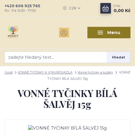
+420 606 925 765
0
ks
CZK
0,00 Kč
Po - Pá: 9:00 - 17:00
Menu
Hledat
Úvod
VONNÉ TYČINKY A VYKUŘOVADLA
Vonné tyčinky a kužely
VONNÉ
TYČINKY BÍLÁ ŠALVĚJ 15g
VONNÉ TYČINKY BÍLÁ
ŠALVĚJ 15g