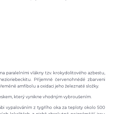
na paralelními vlákny tzv. krokydolitového azbestu,
nezioriebeckitu. Příjemně červenohnědé zbarveni
přeměně amfibolu a oxidaci jeho železnaté složky.
leskem, který vynikne vhodným vybroušením.
ábi vypalováním z tygřího oka za teploty okolo 500