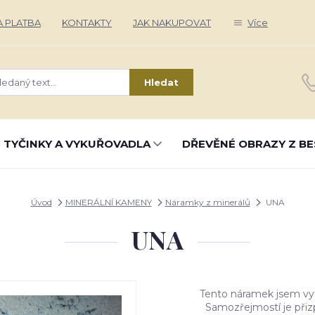
 PLATBA
KONTAKTY
JAK NAKUPOVAT
Více
Hledat
 TYČINKY A VYKUŘOVADLA
DŘEVĚNÉ OBRAZY Z BE
Úvod
MINERÁLNÍ KAMENY
Náramky z minerálů
UNA
UNA
Tento náramek jsem vytvo
Samozřejmostí je přiz