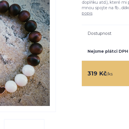
doplňku atd.), které m
mnou spojte na fb...děk
popis
Dostupnost
Nejsme plátci DPH
319 Kč
/
ks