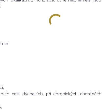
ých lokalitách, z nichž absolutně nejznámější jsou
e.
raci.
i,
ních cest dýchacích, při chronických chorobách
y,