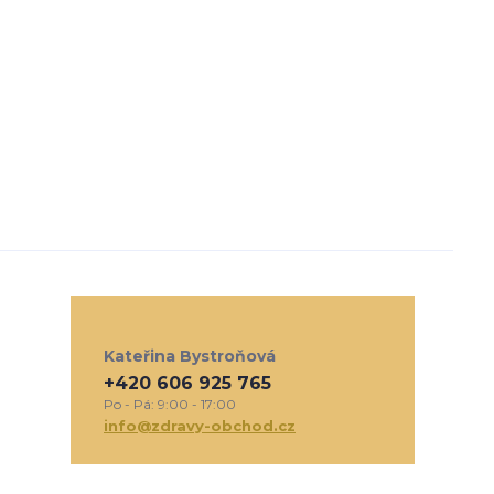
Kateřina Bystroňová
+420 606 925 765
Po - Pá: 9:00 - 17:00
info@zdravy-obchod.cz