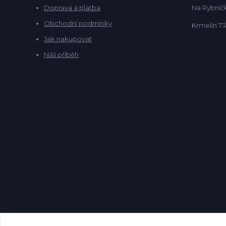
Doprava a platba
Na Rybníčk
Obchodní podmínky
Krmelín 73
Jak nakupovat
Náš příběh