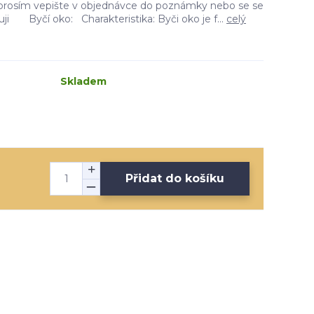
i prosím vepište v objednávce do poznámky nebo se se
uji Byčí oko: Charakteristika: Byči oko je f...
celý
Skladem
Přidat do košíku