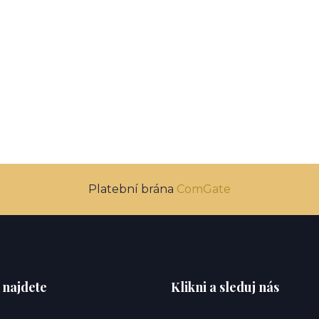
Platební brána
ComGate
 najdete
Klikni a sleduj nás