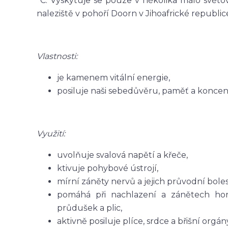
°C. Vyskytuje se pouze v několika málo světov
naleziště v pohoří Doorn v Jihoafrické republic
Vlastnosti:
je kamenem vitální energie,
posiluje naši sebedůvěru, paměť a koncent
Využití:
uvolňuje svalová napětí a křeče,
ktivuje pohybové ústrojí,
mírní záněty nervů a jejich průvodní bolest
pomáhá při nachlazení a zánětech hor
průdušek a plic,
aktivně posiluje plíce, srdce a břišní orgán