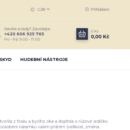
CZK
Přihlášení
Nevíte si rady? Zavolejte.
0
ks
+420 606 925 765
0,00 Kč
Po - Pá: 9:00 - 17:00
SKYD
HUDEBNÍ NÁSTROJE
řila z fosilu a byčího oka a doplnila o růžové srdíčko.
působení náramku vašim přáním (velikost, změna