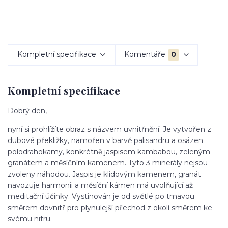
Kompletní specifikace
Komentáře
0
Kompletní specifikace
Dobrý den,
nyní si prohlížíte obraz s názvem uvnitřnění. Je vytvořen z
dubové překližky, namořen v barvě palisandru a osázen
polodrahokamy, konkrétně jaspisem kambabou, zeleným
granátem a měsíčním kamenem. Tyto 3 minerály nejsou
zvoleny náhodou. Jaspis je klidovým kamenem, granát
navozuje harmonii a měsíční kámen má uvolňující až
meditační účinky. Vystinován je od světlé po tmavou
směrem dovnitř pro plynulejší přechod z okolí směrem ke
svému nitru.