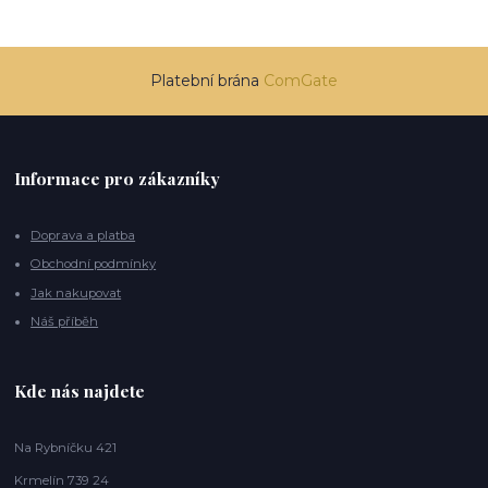
Platební brána
ComGate
Informace pro zákazníky
Doprava a platba
Obchodní podmínky
Jak nakupovat
Náš příběh
Kde nás najdete
Na Rybníčku 421
Krmelín 739 24