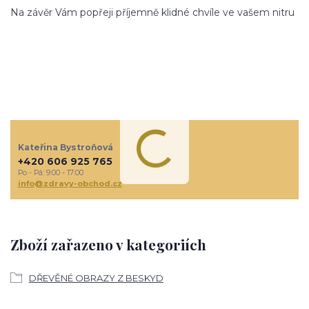
Na závěr Vám popřeji příjemně klidné chvíle ve vašem nitru
Kateřina Bystroňová
+420 606 925 765
Po - Pá: 9:00 - 17:00
info@zdravy-obchod.cz
Zboží zařazeno v kategoriích
DŘEVĚNÉ OBRAZY Z BESKYD