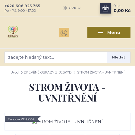
+420 606 925 765
0
ks
CZK
0,00 Kč
Po - Pá: 9:00 - 17:00
Menu
Hledat
Úvod
DŘEVĚNÉ OBRAZY Z BESKYD
STROM ŽIVOTA - UVNITŘNĚNÍ
STROM ŽIVOTA -
UVNITŘNĚNÍ
Doprava ZDARMA