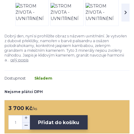
Dobrý den, nyní si prohlížíte obraz s názvem uvnitřnění. Je vytvořen
z dubové překližky, namořen v barvě palisandru a osázen
polodrahokamy, konkrétně jaspisem kambabou, zeleným
granátem a měsíčním kamenem. Tyto 3 minerály nejsou zvoleny
náhodou. Jaspis je klidovým kamenem, granát navozuje harmonii
a...
celý popis
Dostupnost
Skladem
Nejsme plátci DPH
3 700 Kč
/
ks
Přidat do košíku