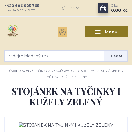
+420 606 925 765
0
ks
CZK
0,00 Kč
Po - Pá: 9:00 - 17:00
Menu
Hledat
Úvod
VONNÉ TYČINKY A VYKUŘOVADLA
Stojánky
STOJÁNEK NA
TYČINKY I KUŽELY ZELENÝ
STOJÁNEK NA TYČINKY I
KUŽELY ZELENÝ