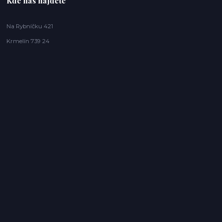
Kde nás najdete
Na Rybníčku 421
Krmelín 739 24