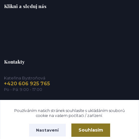
Klikni a sleduj nás
Kontakty
Kateřina Bystroňová
+420 606 925 765
Po - Pá: 9:00 - 17:00
info@zdravy-obchod.cz
Používáním našich stránek souhlasíte s ukládáním souborů
cookie na vašem počítači / zařízení.
Souhlasím
Nastavení