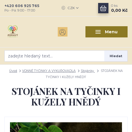
+420 606 925 765
0
ks
CZK
0,00 Kč
Po - Pá: 9:00 - 17:00
Menu
Hledat
Úvod
VONNÉ TYČINKY A VYKUŘOVADLA
Stojánky
STOJÁNEK NA
TYČINKY I KUŽELY HNĚDÝ
STOJÁNEK NA TYČINKY I
KUŽELY HNĚDÝ