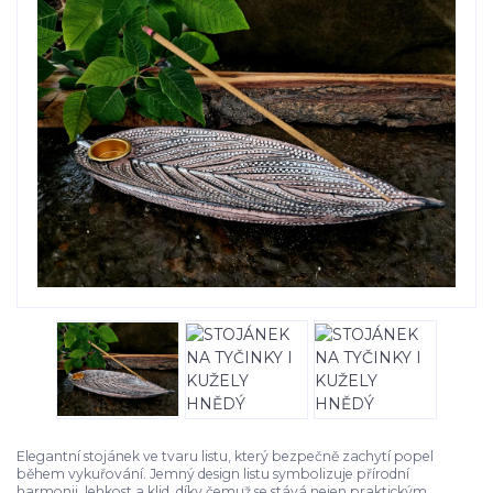
Elegantní stojánek ve tvaru listu, který bezpečně zachytí popel
během vykuřování. Jemný design listu symbolizuje přírodní
harmonii, lehkost a klid, díky čemuž se stává nejen praktickým