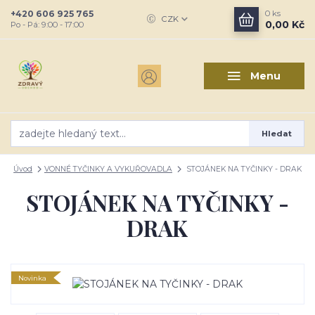
+420 606 925 765
0
ks
CZK
0,00 Kč
Po - Pá: 9:00 - 17:00
Menu
Hledat
Úvod
VONNÉ TYČINKY A VYKUŘOVADLA
STOJÁNEK NA TYČINKY - DRAK
STOJÁNEK NA TYČINKY -
DRAK
Novinka