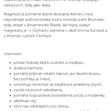
nad povrch, tedy jako skála.
Magnezit je poměrně dobře dostupný kámen, mezi
nejznámější světová ložiska touho minerálu patří Brumado,
tedy oblast v jihoamerické Brazílii, ale hojný výskyt
magnezitu je i v Čechách, zejména v okolí Srní na Šumavě a
u Křemže v jižních Čechách.
Vlastnosti:
přináší hluboký klid k uvolnění a meditaci,
dodává harmonii,
pomáhá přijímat ostatní takové, jací skutečně jsou,
bez potřeby je měnit,
umožňuje nenechat se zasáhnout problémy jiných,
vynáší na povrch sebeklamy,
pomáhá rozpoznávat podvědomé pocity a myšlenky,
uklidňuje city,
činní nás odolnějšími vůči stresu,