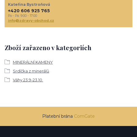
Kateřina Bystroňová
+420 606 925 765
Po - Pá: 9:00 - 17:00
info@zdravy-obchod.cz
Zboží zařazeno v kategoriích
MINERÁLNÍ KAMENY
Srdíčka z minerálů
Váhy 23.9-23.10.
Platební brána
ComGate