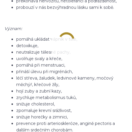
překonává nervozitu, netoleranci a podrážděnost,
probouzí v nás bezvýhradnou lásku sami k sobě.
Význam:
pomáhá ukládat vápník v těle,
detoxikuje,
neutralizuje tělesné pachy,
uvolňuje svaly a křeče,
pomáhá při menstruaci,
přináší úlevu při migrénách,
léčí střeva, žaludek, ledvinové kameny, močový
měchýř, křečové žíly,
hojí zuby a zubní kazy,
zrychluje metabolismus tuků,
snižuje cholesterol,
zpomaluje krevní srážlivost,
snižuje horečky a zimnici,
prevence proti arterioskleróze, angině pectoris a
dalším srdečním chorobám.