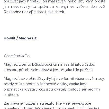
používat jako hmatku, při masírování nebo, aby Vám prostě
jen navozovaly tu správnou energii ve vašem domově.
Rozhodně udělají radost i jako dárek.
Howlit / Magnezit:
Charakteristika:
Magnezit, tento běloskvoucí kámen se žilnatou šedou
kresbou, působí velmi čistě a jemně, jako bílé peříčko.
Magnezit se v přírodě vyskytuje ve formě vápencové masy,
někdy může tvořit i vápencové desky, zřídka kdy
prizmatické krystaly, což jsou krystaly rostoucí jen jedním
směrem.
Zajímavá je i těžba magnezitu, který se nevyskytuje
hluboko pod zemským povrchem a mnohdy vystupuje i