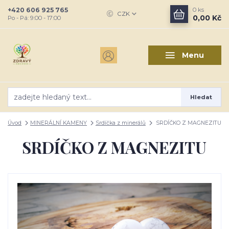
+420 606 925 765
0
ks
CZK
0,00 Kč
Po - Pá: 9:00 - 17:00
Menu
Hledat
Úvod
MINERÁLNÍ KAMENY
Srdíčka z minerálů
SRDÍČKO Z MAGNEZITU
SRDÍČKO Z MAGNEZITU