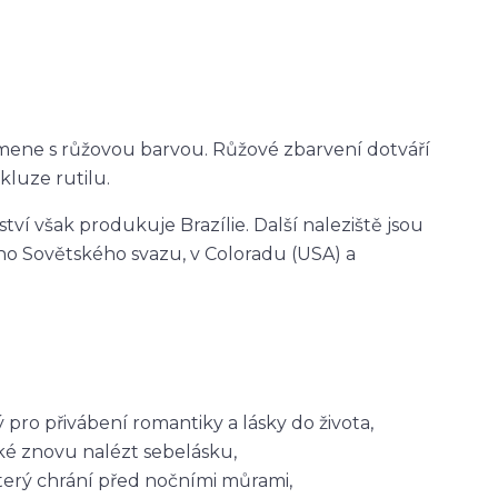
mene s růžovou barvou. Růžové zbarvení dotváří
kluze rutilu.
tví však produkuje Brazílie. Další naleziště jsou
lého Sovětského svazu, v Coloradu (USA) a
pro přivábení romantiky a lásky do života,
ké znovu nalézt sebelásku,
erý chrání před nočními můrami,