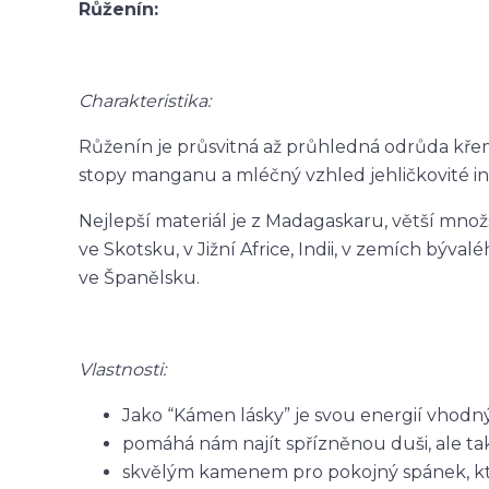
Růženín:
Charakteristika:
Růženín je průsvitná až průhledná odrůda kře
stopy manganu a mléčný vzhled jehličkovité in
Nejlepší materiál je z Madagaskaru, větší množs
ve Skotsku, v Jižní Africe, Indii, v zemích býva
ve Španělsku.
Vlastnosti:
Jako “Kámen lásky” je svou energií vhodný 
pomáhá nám najít spřízněnou duši, ale ta
skvělým kamenem pro pokojný spánek, kt