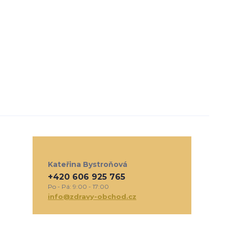
Kateřina Bystroňová
+420 606 925 765
Po - Pá: 9:00 - 17:00
info@zdravy-obchod.cz