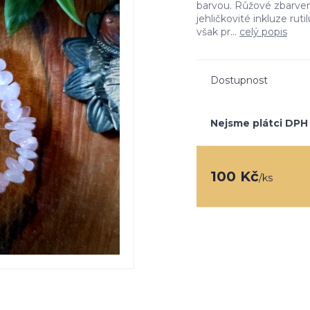
barvou. Růžové zbarve
jehličkovité inkluze rut
však pr...
celý popis
Dostupnost
Nejsme plátci DPH
100 Kč
/
ks