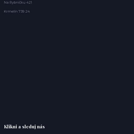
Na Rybníčku 421
Krmelín 739 24
Klikni a sleduj nás