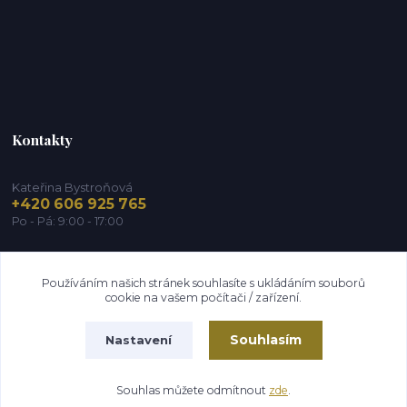
Kontakty
Kateřina Bystroňová
+420 606 925 765
Po - Pá: 9:00 - 17:00
info@zdravy-obchod.cz
Používáním našich stránek souhlasíte s ukládáním souborů
cookie na vašem počítači / zařízení.
Souhlasím
Nastavení
2014 - 2026 © Zdravy-obchod.cz
Souhlas můžete odmítnout
zde
.
Vytvořeno na
Eshop-rychle.cz