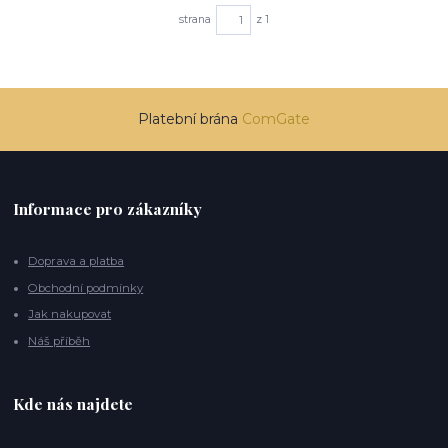
strana
z 1
Platební brána
ComGate
Informace pro zákazníky
Doprava a platba
Obchodní podmínky
Jak nakupovat
Náš příběh
Kde nás najdete