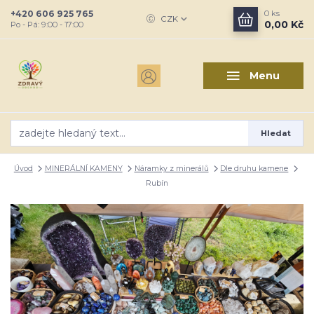
+420 606 925 765
0
ks
CZK
0,00 Kč
Po - Pá: 9:00 - 17:00
Menu
Hledat
Úvod
MINERÁLNÍ KAMENY
Náramky z minerálů
Dle druhu kamene
Rubín