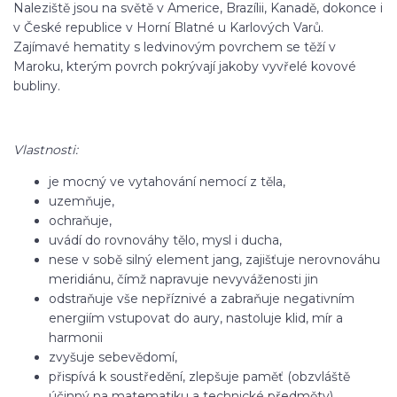
Naleziště jsou na světě v Americe, Brazílii, Kanadě, dokonce i
v České republice v Horní Blatné u Karlových Varů.
Zajímavé hematity s ledvinovým povrchem se těží v
Maroku, kterým povrch pokrývají jakoby vyvřelé kovové
bubliny.
Vlastnosti:
je mocný ve vytahování nemocí z těla,
uzemňuje,
ochraňuje,
uvádí do rovnováhy tělo, mysl i ducha,
nese v sobě silný element jang, zajišťuje nerovnováhu
meridiánu, čímž napravuje nevyváženosti jin
odstraňuje vše nepříznivé a zabraňuje negativním
energiím vstupovat do aury, nastoluje klid, mír a
harmonii
zvyšuje sebevědomí,
přispívá k soustředění, zlepšuje paměť (obzvláště
účinný na matematiku a technické předměty).