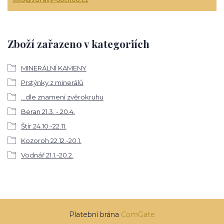
Zboží zařazeno v kategoriích
MINERÁLNÍ KAMENY
Prstýnky z minerálů
...dle znamení zvěrokruhu
Beran 21.3. - 20.4.
Štír 24.10.-22.11.
Kozoroh 22.12.-20.1.
Vodnář 21.1.-20.2.
Platební brána
ComGate