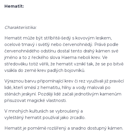
Hematit:
Charakteristika:
Hematit může být stříbřitě-šedý s kovovým leskem,
ocelově tmavý i světlý nebo červenohnědý. Právě podle
červenohnědého odstínu dostal tento drahý kámen své
jméno a to z řeckého slova Haema neboli krev. Ve
středověku totiž věřili, že hematit vznikl tak, že se po bitvě
vsákla do země krev padlých bojovníků.
Výraznou barvu připomínající krev či rez využívali již pravěcí
lidé, kteří směsí z hematitu, hlíny a vody malovali po
stěnách jeskyní. Později lidé začali jednotlivým kamenům
přisuzovat magické vlastnosti.
V mnohých kulturách se vybroušený a
vyleštěný hematit používal jako zrcadlo.
Hematit je poměrně rozšířený a snadno dostupný kámen.