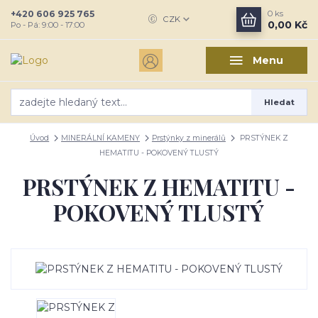
+420 606 925 765
0
ks
CZK
0,00 Kč
Po - Pá: 9:00 - 17:00
Menu
Hledat
Úvod
MINERÁLNÍ KAMENY
Prstýnky z minerálů
PRSTÝNEK Z
HEMATITU - POKOVENÝ TLUSTÝ
PRSTÝNEK Z HEMATITU -
POKOVENÝ TLUSTÝ