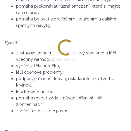
pomáhá překonávat různá omezení, které si majitel
sám stanovil,
pomáhá bojovat s přejídáním, kouřením a dalšími
špatnými návyky.
Využití:
zastavuje krvácení, udržuje zdravý stav krve a léčí
všechny nemoci spojené s krví,
vyhání z těla horečku,
léčí oběhové problémy,
podporuje činnost ledvin, ukládání železa, tvorbu
krvinek,
léčí křeče v nohou,
pomáhá rovnat záda a působí příznivě i při
zlomeninách,
zahání úzkost a nespavost.