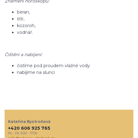
Znamení horoskopu:
beran,
štír,
kozoroh,
vodnář.
Čištění a nabíjení:
čistíme pod proudem vlažné vody
nabíjíme na slunci
Kateřina Bystroňová
+420 606 925 765
Po - Pá: 9:00 - 17:00
info@zdravy-obchod.cz