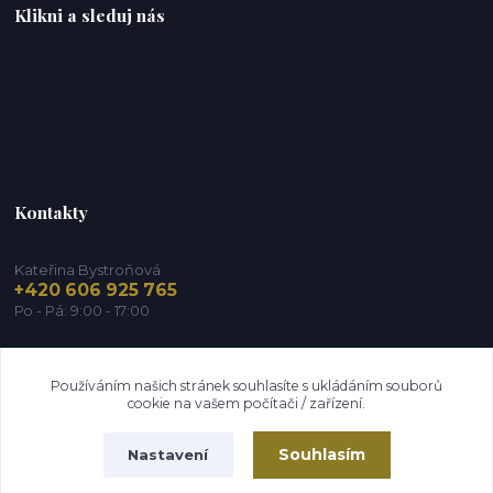
Klikni a sleduj nás
Kontakty
Kateřina Bystroňová
+420 606 925 765
Po - Pá: 9:00 - 17:00
info@zdravy-obchod.cz
Používáním našich stránek souhlasíte s ukládáním souborů
cookie na vašem počítači / zařízení.
Souhlasím
Nastavení