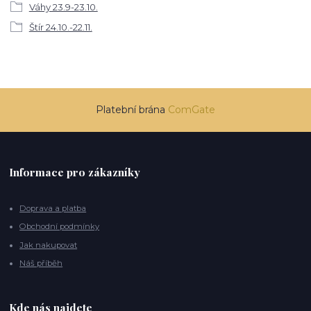
Váhy 23.9-23.10.
Štír 24.10.-22.11.
Platební brána
ComGate
Informace pro zákazníky
Doprava a platba
Obchodní podmínky
Jak nakupovat
Náš příběh
Kde nás najdete