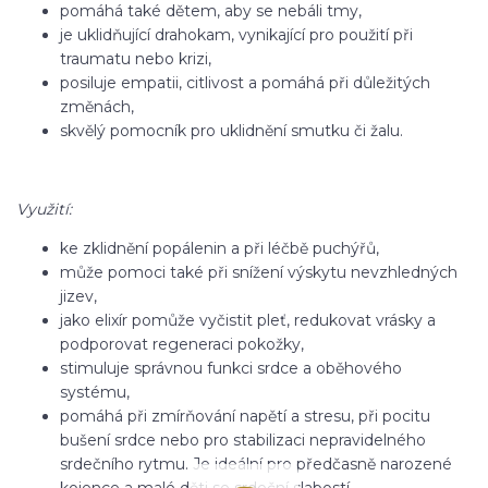
pomáhá také dětem, aby se nebáli tmy,
je uklidňující drahokam, vynikající pro použití při
traumatu nebo krizi,
posiluje empatii, citlivost a pomáhá při důležitých
změnách,
skvělý pomocník pro uklidnění smutku či žalu.
Využití:
ke zklidnění popálenin a při léčbě puchýřů,
může pomoci také při snížení výskytu nevzhledných
jizev,
jako elixír pomůže vyčistit pleť, redukovat vrásky a
podporovat regeneraci pokožky,
stimuluje správnou funkci srdce a oběhového
systému,
pomáhá při zmírňování napětí a stresu, při pocitu
bušení srdce nebo pro stabilizaci nepravidelného
srdečního rytmu. Je ideální pro předčasně narozené