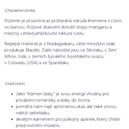
Charakteristika:
Růženín je průsvitná až průhledná odrůda křemene s růžov
ou barvou. Růžové zbarvení dotváří stopy manganu a
mléčný vzhled jehličkovité inkluze rutilu.
Nejlepší materiál je z Madagaskaru, větší množství však
produkuje Brazílie. Další naleziště jsou ve Skotsku, v Jižní
Africe, Indii, v zemích bývalého Sovětského svazu,
v Coloradu (USA) a ve Španělsku.
Vlastnosti:
Jako “Kámen lásky” je svou energií vhodný pro
přivábení romantiky a lásky do života,
pomáhá nám najít spřízněnou duši, ale také znovu
nalézt sebelásku,
skvělým kamenem pro pokojný spánek, který chrání
před nočními můrami,