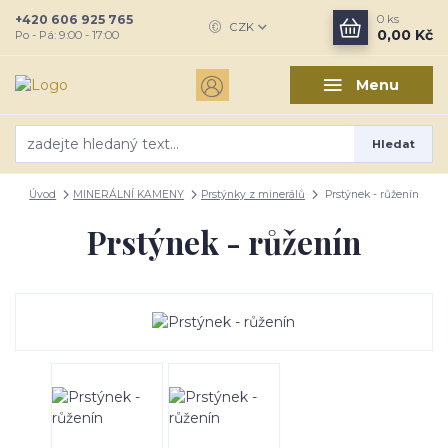
+420 606 925 765
0
ks
CZK
0,00 Kč
Po - Pá: 9:00 - 17:00
Menu
Hledat
Úvod
MINERÁLNÍ KAMENY
Prstýnky z minerálů
Prstýnek - růženín
Prstýnek - růženín