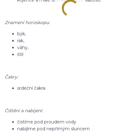
kojence a malé děti se srdeční slabostí.
Znamení horoskopu:
býk,
rak,
váhy,
štír
Čakry:
srdeční čakra
Čištění a nabíjení:
čistíme pod proudem vody
nabíjíme pod nepřímým sluncem