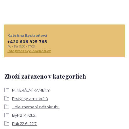
Kateřina Bystroňová
+420 606 925 765
Po - Pá: 9:00 - 17:00
info@zdravy-obchod.cz
Zboží zařazeno v kategoriích
MINERÁLNÍ KAMENY
Prstýnky z minerálů
...dle znamení zvěrokruhu
Býk 21.4.-21.5.
Rak 22.6.-22.7.