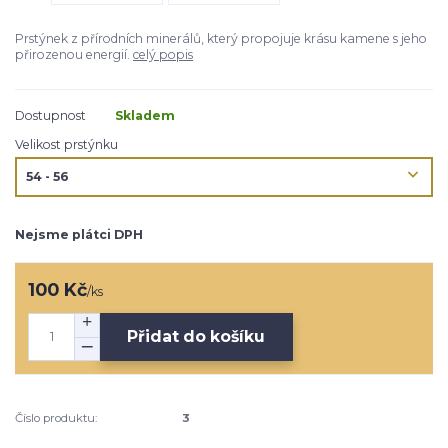
Prstýnek z přírodních minerálů, který propojuje krásu kamene s jeho
přirozenou energií.
celý popis
Dostupnost
Skladem
Velikost prstýnku
Nejsme plátci DPH
100 Kč
/
ks
Přidat do košíku
Číslo produktu:
3