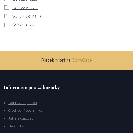
Rak 22.6.-22.7.
Váhy 23.9-23.10.
Štír 24.10.-22.11.
Platební brána
ComGate
Informace pro zákazníky
Doprava a platba
Obchodní podmínky
Jak nakupovat
Náš příběh