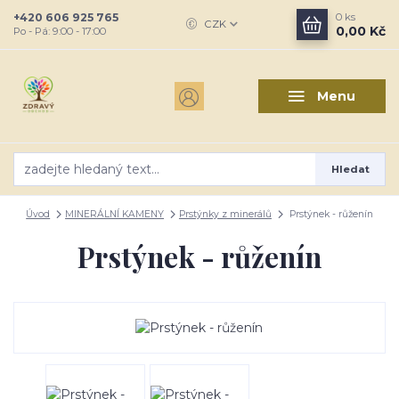
+420 606 925 765
0
ks
CZK
0,00 Kč
Po - Pá: 9:00 - 17:00
Menu
Hledat
Úvod
MINERÁLNÍ KAMENY
Prstýnky z minerálů
Prstýnek - růženín
Prstýnek - růženín