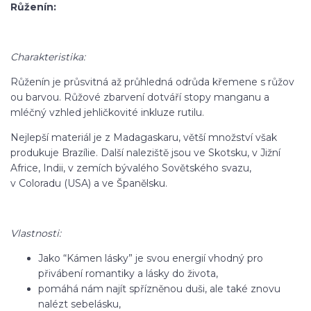
Růženín:
Charakteristika:
Růženín je průsvitná až průhledná odrůda křemene s růžov
ou barvou. Růžové zbarvení dotváří stopy manganu a
mléčný vzhled jehličkovité inkluze rutilu.
Nejlepší materiál je z Madagaskaru, větší množství však
produkuje Brazílie. Další naleziště jsou ve Skotsku, v Jižní
Africe, Indii, v zemích bývalého Sovětského svazu,
v Coloradu (USA) a ve Španělsku.
Vlastnosti:
Jako “Kámen lásky” je svou energií vhodný pro
přivábení romantiky a lásky do života,
pomáhá nám najít spřízněnou duši, ale také znovu
nalézt sebelásku,