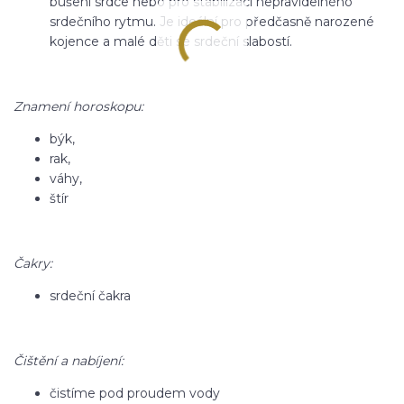
bušení srdce nebo pro stabilizaci nepravidelného
srdečního rytmu. Je ideální pro předčasně narozené
kojence a malé děti se srdeční slabostí.
Znamení horoskopu:
býk,
rak,
váhy,
štír
Čakry:
srdeční čakra
Čištění a nabíjení:
čistíme pod proudem vody