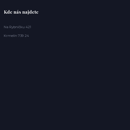
Kde nás najdete
Na Rybníčku 421
Krmelín 739 24