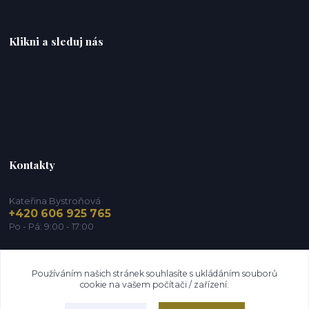
Klikni a sleduj nás
Kontakty
Kateřina Bystroňová
+420 606 925 765
Po - Pá: 9:00 - 17:00
info@zdravy-obchod.cz
Používáním našich stránek souhlasíte s ukládáním souborů
cookie na vašem počítači / zařízení.