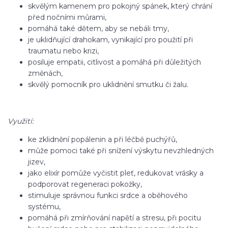
skvělým kamenem pro pokojný spánek, který chrání
před nočními můrami,
pomáhá také dětem, aby se nebáli tmy,
je uklidňující drahokam, vynikající pro použití při
traumatu nebo krizi,
posiluje empatii, citlivost a pomáhá při důležitých
změnách,
skvělý pomocník pro uklidnění smutku či žalu.
Využití:
ke zklidnění popálenin a při léčbě puchýřů,
může pomoci také při snížení výskytu nevzhledných
jizev,
jako elixír pomůže vyčistit pleť, redukovat vrásky a
podporovat regeneraci pokožky,
stimuluje správnou funkci srdce a oběhového
systému,
pomáhá při zmírňování napětí a stresu, při pocitu