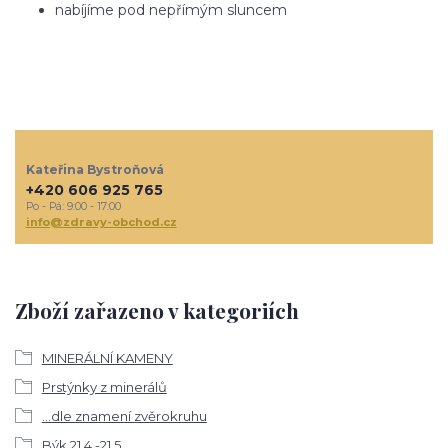
nabíjíme pod nepřímým sluncem
Kateřina Bystroňová
+420 606 925 765
Po - Pá: 9:00 - 17:00
info@zdravy-obchod.cz
Zboží zařazeno v kategoriích
MINERÁLNÍ KAMENY
Prstýnky z minerálů
...dle znamení zvěrokruhu
Býk 21.4.-21.5.