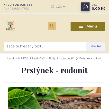
+420 606 925 765
0
ks
CZK
0,00 Kč
Po - Pá: 9:00 - 17:00
Menu
Hledat
Úvod
MINERÁLNÍ KAMENY
Prstýnky z minerálů
Prstýnek - rodonit
Prstýnek - rodonit