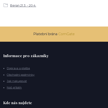
Beran 21.3. - 20.4.
Platební brána
ComGate
Informace pro zákazníky
Doprava a platba
Obchodní podmínky
Jak nakupovat
Náš příběh
Kde nás najdete