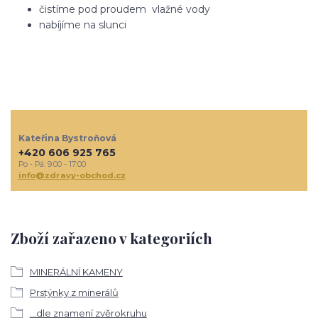
čistíme pod proudem vlažné vody
nabíjíme na slunci
Kateřina Bystroňová
+420 606 925 765
Po - Pá: 9:00 - 17:00
info@zdravy-obchod.cz
Zboží zařazeno v kategoriích
MINERÁLNÍ KAMENY
Prstýnky z minerálů
...dle znamení zvěrokruhu