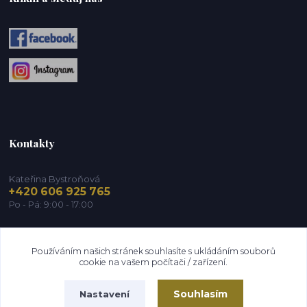
Kontakty
Kateřina Bystroňová
+420 606 925 765
Po - Pá: 9:00 - 17:00
info@zdravy-obchod.cz
Používáním našich stránek souhlasíte s ukládáním souborů
cookie na vašem počítači / zařízení.
Souhlasím
Nastavení