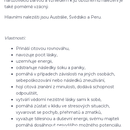
narůžovělou barvou a vzhledem k již obtížnému nalezení je
také poměrně vzácný.
Hlavními nalezišti jsou Austrálie, Švédsko a Peru.
Vlastnosti:
Přináší citovou rovnováhu,
navozuje pocit lásky,
uzemňuje energii,
odstraňuje následky šoku a paniky,
pomáhá v případech závislosti na jiných osobách,
sebepoškozování nebo následků zneužívání,
hojí citová zranění z minulosti, dodává schopnost
odpouštět,
vytváří vědomí nezištné lásky sami k sobě,
pomáhá zůstat v klidu ve stresových situacích,
vyvarovat se pochyb, přehmatů a zmatků,
vyvažuje tělesnou a duševní energii, svému majiteli
pomáhá dosáhnout nejvyššího možného potenciálu.