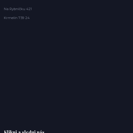
Na Rybníčku 421
Krmelín 739 24
Klikni a sleduj nás