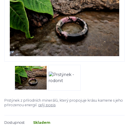
Prstýnek z přírodních minerálů, který propojuje krásu kamene s jeho
přirozenou energií.
celý popis
Dostupnost
Skladem