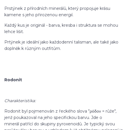
Prstýnek z přírodních minerálů, který propojuje krásu
kamene s jeho přirozenou energií.
Každý kus je originál - barva, kresba i struktura se mohou
lehce lišit.
Prtýnek je ideální jako každodenní talisman, ale také jako
doplněk k různým outfitům.
Rodonit
Charakteristika:
Rodonit byl pojmenován z řeckého slova "ρόδον = růže",
jenž poukazoval na jeho specifickou barvu. Jde o
minerál patřící do skupiny pyroxenoidů. Je typický svou