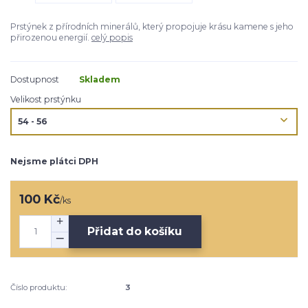
Prstýnek z přírodních minerálů, který propojuje krásu kamene s jeho
přirozenou energií.
celý popis
Dostupnost
Skladem
Velikost prstýnku
Nejsme plátci DPH
100 Kč
/
ks
Přidat do košíku
Číslo produktu:
3