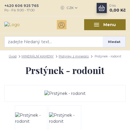
+420 606 925 765
0
ks
CZK
0,00 Kč
Po - Pá: 9:00 - 17:00
Menu
Hledat
Úvod
MINERÁLNÍ KAMENY
Prstýnky z minerálů
Prstýnek - rodonit
Prstýnek - rodonit