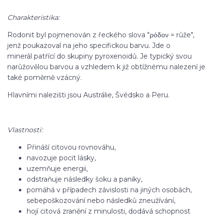
Charakteristika:
Rodonit byl pojmenován z řeckého slova "ρόδον = růže",
jenž poukazoval na jeho specifickou barvu. Jde o
minerál patřící do skupiny pyroxenoidů. Je typický svou
narůžovělou barvou a vzhledem k již obtížnému nalezení je
také poměrně vzácný.
Hlavními nalezišti jsou Austrálie, Švédsko a Peru.
Vlastnosti:
Přináší citovou rovnováhu,
navozuje pocit lásky,
uzemňuje energii,
odstraňuje následky šoku a paniky,
pomáhá v případech závislosti na jiných osobách,
sebepoškozování nebo následků zneužívání,
hojí citová zranění z minulosti, dodává schopnost