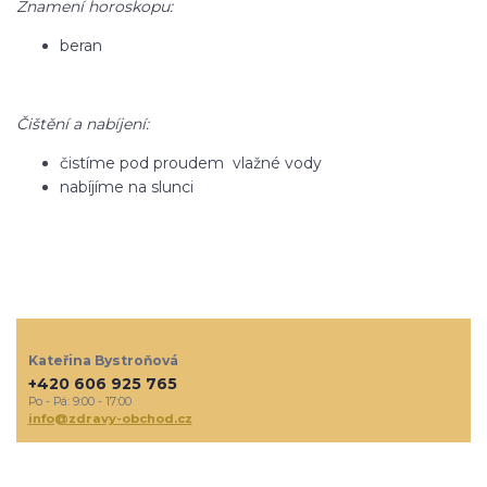
Znamení horoskopu:
beran
Čištění a nabíjení:
čistíme pod proudem vlažné vody
nabíjíme na slunci
Kateřina Bystroňová
+420 606 925 765
Po - Pá: 9:00 - 17:00
info@zdravy-obchod.cz