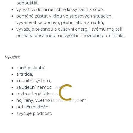
odpouštět,
vytváří vědomí nezištné lásky sami k sobě,
pomáhá zůstat v klidu ve stresových situacích,
vyvarovat se pochyb, přehmatů a zmatků,
vyvažuje tělesnou a duševní energii, svému majiteli
pomáhá dosáhnout nejvyššího možného potenciálu.
Využití:
záněty kloubů,
artritida,
imunitní systém,
žaludeční nemoci, vředy,
roztroušená skleróza,
hojí rány, včetně štípnutí hmyzem,
potlačuje křeče,
zvyšuje plodnost.