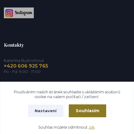
Kontakty
Kateřina Bystroňová
+420 606 925 765
Po - Pá: 9:00 - 17:00
info@zdravy-obchod.cz
Používáním našich stránek souhlasíte s ukládáním souborů
cookie na vašem počítači / zařízení.
Souhlasím
Nastavení
2014 - 2026 © Zdravy-obchod.cz
Souhlas můžete odmítnout
zde
.
Vytvořeno na
Eshop-rychle.cz