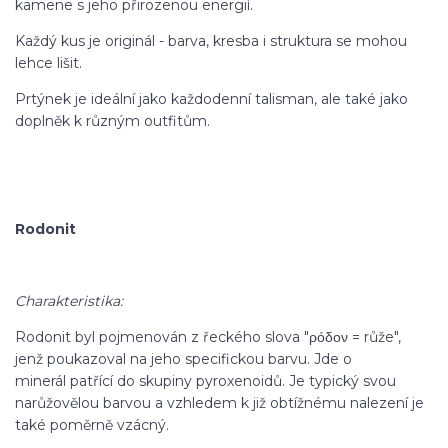
kamene s jeho přirozenou energií.
Každý kus je originál - barva, kresba i struktura se mohou
lehce lišit.
Prtýnek je ideální jako každodenní talisman, ale také jako
doplněk k různým outfitům.
Rodonit
Charakteristika:
Rodonit byl pojmenován z řeckého slova "ρόδον = růže",
jenž poukazoval na jeho specifickou barvu. Jde o
minerál patřící do skupiny pyroxenoidů. Je typický svou
narůžovělou barvou a vzhledem k již obtížnému nalezení je
také poměrně vzácný.