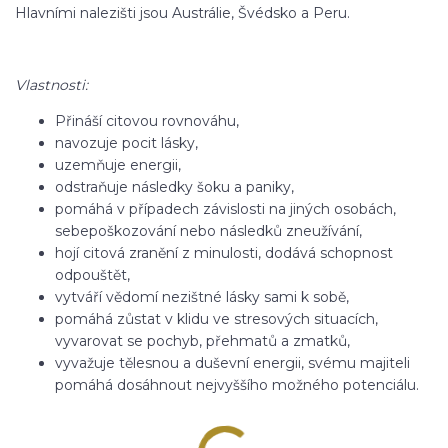
Hlavními nalezišti jsou Austrálie, Švédsko a Peru.
Vlastnosti:
Přináší citovou rovnováhu,
navozuje pocit lásky,
uzemňuje energii,
odstraňuje následky šoku a paniky,
pomáhá v případech závislosti na jiných osobách,
sebepoškozování nebo následků zneužívání,
hojí citová zranění z minulosti, dodává schopnost
odpouštět,
vytváří vědomí nezištné lásky sami k sobě,
pomáhá zůstat v klidu ve stresových situacích,
vyvarovat se pochyb, přehmatů a zmatků,
vyvažuje tělesnou a duševní energii, svému majiteli
pomáhá dosáhnout nejvyššího možného potenciálu.