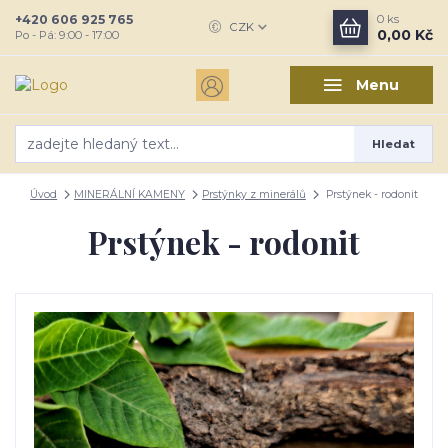
+420 606 925 765
0
ks
CZK
0,00 Kč
Po - Pá: 9:00 - 17:00
Menu
Hledat
Úvod
MINERÁLNÍ KAMENY
Prstýnky z minerálů
Prstýnek - rodonit
Prstýnek - rodonit