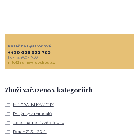
Kateřina Bystroňová
+420 606 925 765
Po - Pá: 9:00 - 17:00
info@zdravy-obchod.cz
Zboží zařazeno v kategoriích
MINERÁLNÍ KAMENY
Prstýnky z minerálů
...dle znamení zvěrokruhu
Beran 21.3. - 20.4.