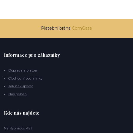
Platební brána
ComGate
Informace pro zákazníky
Doprava a platba
Obchodní podmínky
Jak nakupovat
Náš příběh
Kde nás najdete
Na Rybníčku 421