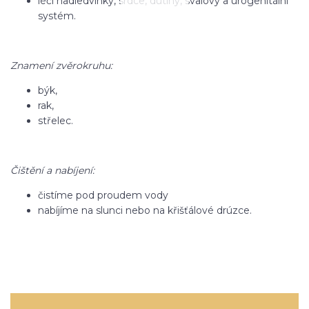
léčí nadledvinky, srdce, dutiny, svalový a urogenitální
systém.
Znamení zvěrokruhu:
býk,
rak,
střelec.
Čištění a nabíjení:
čistíme pod proudem vody
nabíjíme na slunci nebo na křišťálové drúzce.