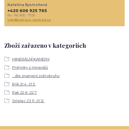
Kateřina Bystroňová
+420 606 925 765
Po - Pá: 9:00 - 17:00
info@zdravy-obchod.cz
Zboží zařazeno v kategoriích
MINERÁLNÍ KAMENY
Prstýnky z minerálů
...dle znamení zvěrokruhu
Býk 21.4.-21.5.
Rak 22.6.-22.7.
Střelec 23.11.-21.12.