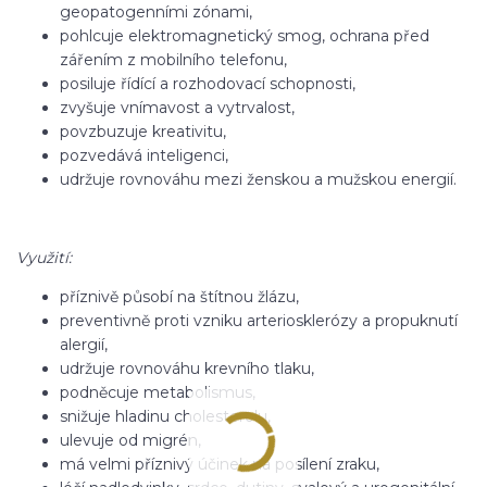
geopatogenními zónami,
pohlcuje elektromagnetický smog, ochrana před
zářením z mobilního telefonu,
posiluje řídící a rozhodovací schopnosti,
zvyšuje vnímavost a vytrvalost,
povzbuzuje kreativitu,
pozvedává inteligenci,
udržuje rovnováhu mezi ženskou a mužskou energií.
Využití:
příznivě působí na štítnou žlázu,
preventivně proti vzniku arteriosklerózy a propuknutí
alergií,
udržuje rovnováhu krevního tlaku,
podněcuje metabolismus,
snižuje hladinu cholesterolu,
ulevuje od migrén,
má velmi příznivý účinek na posílení zraku,