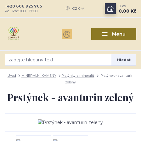
+420 606 925 765
0
ks
CZK
0,00 Kč
Po - Pá: 9:00 - 17:00
Menu
Hledat
Úvod
MINERÁLNÍ KAMENY
Prstýnky z minerálů
Prstýnek - avanturin
zelený
Prstýnek - avanturin zelený