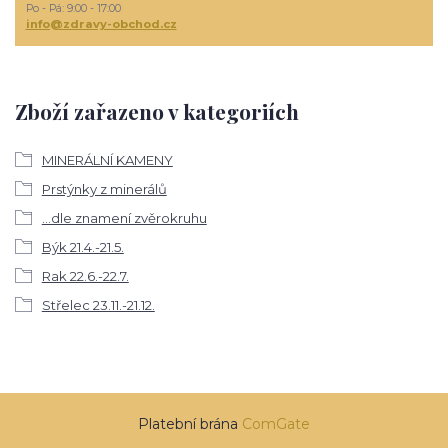
Po - Pá: 9:00 - 17:00
info@zdravy-obchod.cz
Zboží zařazeno v kategoriích
MINERÁLNÍ KAMENY
Prstýnky z minerálů
...dle znamení zvěrokruhu
Býk 21.4.-21.5.
Rak 22.6.-22.7.
Střelec 23.11.-21.12.
Platební brána
ComGate