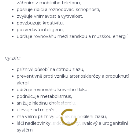
zářením z mobilního telefonu,
posiluje řídící a rozhodovací schopnosti,
zvyšuje vnímavost a vytrvalost,
povzbuzuje kreativitu,
pozvedává inteligenci,
udržuje rovnováhu mezi ženskou a mužskou energií.
Využití:
příznivě působí na štítnou žlázu,
preventivně proti vzniku arteriosklerózy a propuknutí
alergií,
udržuje rovnováhu krevního tlaku,
podněcuje metabolismus,
snižuje hladinu cholesterolu,
ulevuje od migrén,
má velmi příznivý účinek na posílení zraku,
léčí nadledvinky, srdce, dutiny, svalový a urogenitální
systém.