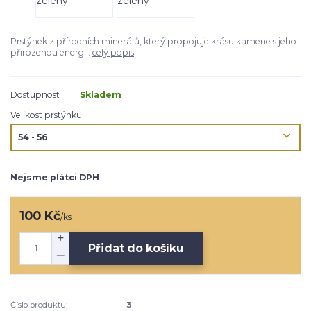
Prstýnek z přírodních minerálů, který propojuje krásu kamene s jeho
přirozenou energií.
celý popis
Dostupnost
Skladem
Velikost prstýnku
Nejsme plátci DPH
100 Kč
/
ks
Přidat do košíku
Číslo produktu:
3