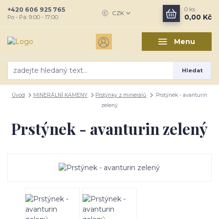
+420 606 925 765
0
ks
CZK
0,00 Kč
Po - Pá: 9:00 - 17:00
Menu
Hledat
Úvod
MINERÁLNÍ KAMENY
Prstýnky z minerálů
Prstýnek - avanturin
zelený
Prstýnek - avanturin zelený