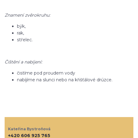
Znamení zvěrokruhu:
býk,
rak,
střelec.
Čištění a nabíjení:
čistíme pod proudem vody
nabíjíme na slunci nebo na křišťálové drúzce.
Kateřina Bystroňová
+420 606 925 765